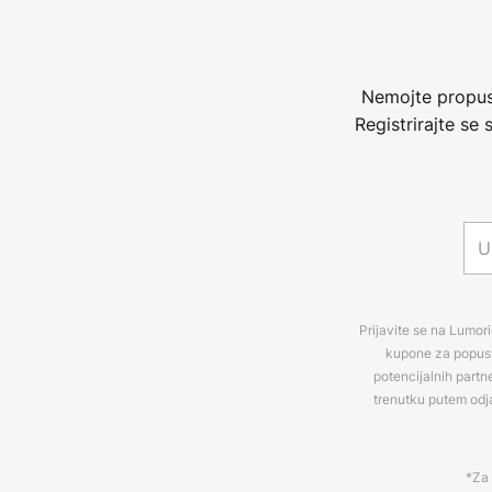
Nemojte propust
Registrirajte se
Prijavite se na Lumori
kupone za popuste
potencijalnih partn
trenutku putem odj
*Za 