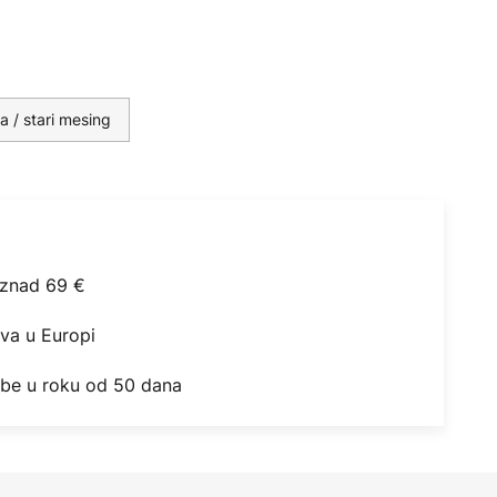
a / stari mesing
iznad 69 €
ova u Europi
obe u roku od 50 dana