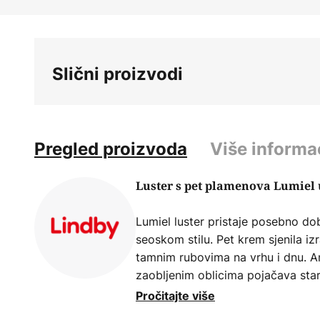
Skip
to
the
beginning
Slični proizvodi
of
the
images
gallery
Pregled proizvoda
Više informa
Luster s pet plamenova Lumiel u
Lumiel luster pristaje posebno d
seoskom stilu. Pet krem sjenila iz
tamnim rubovima na vrhu i dnu. An
zaobljenim oblicima pojačava stari
Lumielu određenu gracioznost. L
Pročitajte više
osvjetljavanje blagovaonskog stol