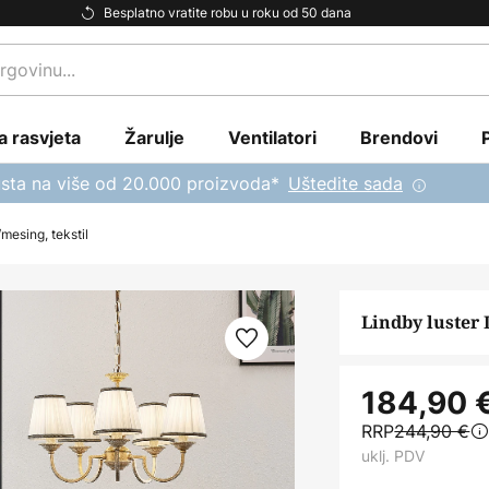
Besplatno vratite robu u roku od 50 dana
a rasvjeta
Žarulje
Ventilatori
Brendovi
sta na više od 20.000 proizvoda*
Uštedite sada
/mesing, tekstil
Lindby luster 
184,90 
RRP
244,90 €
uklj. PDV