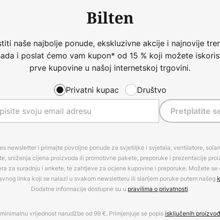
Bilten
iti naše najbolje ponude, ekskluzivne akcije i najnovije tren
 sada i poslat ćemo vam kupon* od 15 % koji možete iskorist
prve kupovine u našoj internetskoj trgovini.
Privatni kupac
Društvo
Pretplatite s
es newsletter i primajte povoljne ponude za svjetiljke i svjetala, ventilatore, sola
, sniženja cijena proizvoda ili promotivne pakete, preporuke i prezentacije pro
era za suradnju i ankete, te zahtjeve za ocjene kupovine i preporuke. Možete se o
avnog linka koji se nalazi u svakom newsletteru ili slanjem poruke putem našeg
k
Dodatne informacije dostupne su u
pravilima o privatnosti
.
minimalnu vrijednost narudžbe od 99 €. Primjenjuje se popis
isključenih proizvo