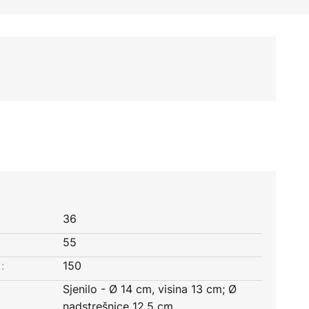
36
55
:
150
Sjenilo - Ø 14 cm, visina 13 cm; Ø
nadstrešnice 12,5 cm