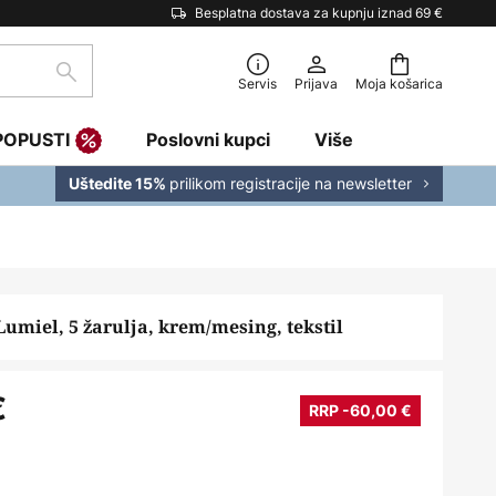
Besplatna dostava za kupnju iznad 69 €
traži
Servis
Prijava
Moja košarica
POPUSTI
Poslovni kupci
Više
prilikom registracije na newsletter
Uštedite 15%
Lumiel, 5 žarulja, krem/mesing, tekstil
€
RRP -60,00 €