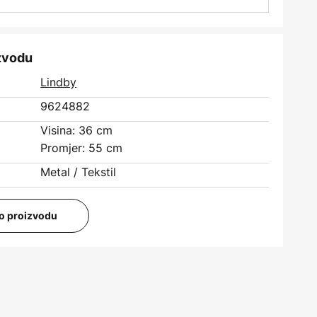
izvodu
Lindby
9624882
Visina: 36 cm
Promjer: 55 cm
Metal / Tekstil
i o proizvodu