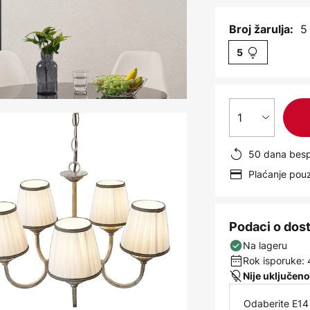
5
Broj žarulja:
5
1
50 dana besp
Plaćanje po
Podaci o dos
Na lageru
Rok isporuke: 
Nije uključeno
Odaberite E14 