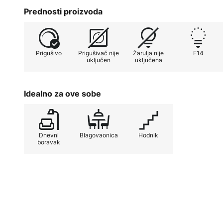
elegantan ambijent.
Prednosti proizvoda
Prigušivo
Prigušivač nije
Žarulja nije
E14
uključen
uključena
Idealno za ove sobe
Dnevni
Blagovaonica
Hodnik
boravak