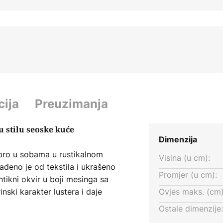
cija
Preuzimanja
 stilu seoske kuće
Dimenzija
obro u sobama u rustikalnom
Visina (u cm):
rađeno je od tekstila i ukrašeno
Promjer (u cm):
tikni okvir u boji mesinga sa
nski karakter lustera i daje
Ovjes maks. (cm)
uster je posebno pogodan za
Ostale dimenzije:
a, iznad kojeg također stvara