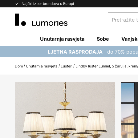
Skip
Najširi izbor brendova u Europi
to
Pretražite
Content
trgovinu...
Unutarnja rasvjeta
Sobe
Vanjsk
| do 70% popu
LJETNA RASPRODAJA
Dom
Unutarnja rasvjeta
Lusteri
Lindby luster Lumiel, 5 žarulja, krem
Skip
to
the
end
of
the
images