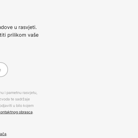
dove u rasvjeti.
iti prilikom vaše
e
rnu i pametnu rasvjetu,
izvoda te sadržaje
djaviti u bilo kojem
ontaktnog obrasca
.
đača
.