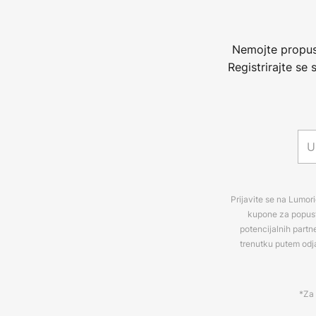
Nemojte propust
Registrirajte se
Prijavite se na Lumori
kupone za popuste
potencijalnih partn
trenutku putem odj
*Za 