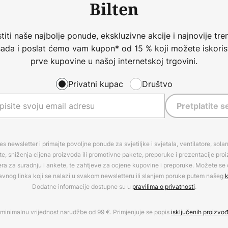
Bilten
iti naše najbolje ponude, ekskluzivne akcije i najnovije tren
 sada i poslat ćemo vam kupon* od 15 % koji možete iskorist
prve kupovine u našoj internetskoj trgovini.
Privatni kupac
Društvo
Pretplatite s
es newsletter i primajte povoljne ponude za svjetiljke i svjetala, ventilatore, sola
, sniženja cijena proizvoda ili promotivne pakete, preporuke i prezentacije pro
era za suradnju i ankete, te zahtjeve za ocjene kupovine i preporuke. Možete se o
avnog linka koji se nalazi u svakom newsletteru ili slanjem poruke putem našeg
k
Dodatne informacije dostupne su u
pravilima o privatnosti
.
minimalnu vrijednost narudžbe od 99 €. Primjenjuje se popis
isključenih proizvo