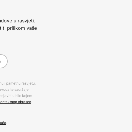
dove u rasvjeti.
iti prilikom vaše
e
rnu i pametnu rasvjetu,
izvoda te sadržaje
djaviti u bilo kojem
ontaktnog obrasca
.
đača
.