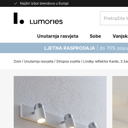
Skip
Najširi izbor brendova u Europi
to
Pretražite
Content
trgovinu...
Unutarnja rasvjeta
Sobe
Vanjsk
| do 70% popu
LJETNA RASPRODAJA
Dom
Unutarnja rasvjeta
Stropna svjetla
Lindby reflektor Kardo, 3 žaru
Skip
to
the
end
of
the
images