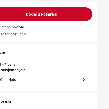
Dodaj u košaricu
latnog povrata
uzećem dostupno
tavi
4 - 7 dana
 rasvjetno tijelo
0 rasvjetu
izvodu