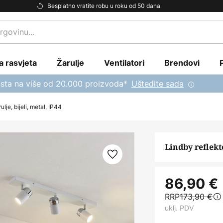
Besplatno vratite robu u roku od 50 dana
a rasvjeta
Žarulje
Ventilatori
Brendovi
sta na više od 20.000 proizvoda*
Uštedite sada
lje, bijeli, metal, IP44
Lindby reflekto
86,90 €
RRP
173,90 €
uklj. PDV