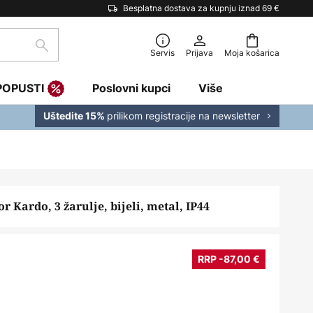
Besplatna dostava za kupnju iznad 69 €
traži
Servis
Prijava
Moja košarica
POPUSTI
Poslovni kupci
Više
prilikom registracije na newsletter
Uštedite 15%
r Kardo, 3 žarulje, bijeli, metal, IP44
RRP -87,00 €