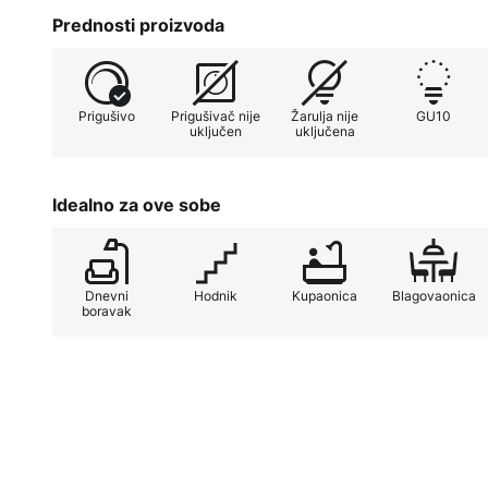
kombinirati s modernim izgledom.
Prednosti proizvoda
Prigušivo
Prigušivač nije
Žarulja nije
GU10
uključen
uključena
Idealno za ove sobe
Dnevni
Hodnik
Kupaonica
Blagovaonica
boravak