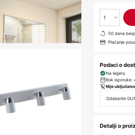
1
50 dana besp
Plaćanje po
Podaci o dos
Na lageru
Rok isporuke: 
Nije uključeno
Odaberite GU1
Detalji o pro