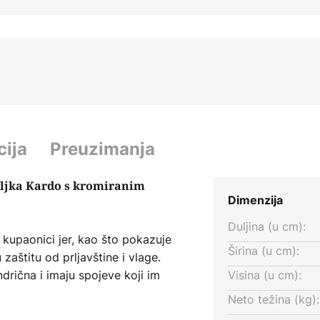
cija
Preuzimanja
iljka Kardo s kromiranim
Dimenzija
Duljina (u cm):
u kupaonici jer, kao što pokazuje
Širina (u cm):
 zaštitu od prljavštine i vlage.
lindrična i imaju spojeve koji im
Visina (u cm):
bijelom površinom i kromiranim
Neto težina (kg):
 i može se posebno dobro