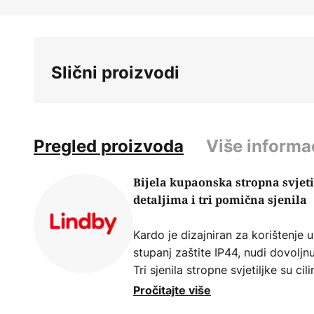
Skip
to
the
beginning
Slični proizvodi
of
the
images
gallery
Pregled proizvoda
Više informa
Bijela kupaonska stropna svjet
detaljima i tri pomična sjenila
Kardo je dizajniran za korištenje 
stupanj zaštite IP44, nudi dovoljnu
Tri sjenila stropne svjetiljke su ci
omogućuju podešavanje. Izgled s 
Pročitajte više
detaljima izgleda vrlo elegantno