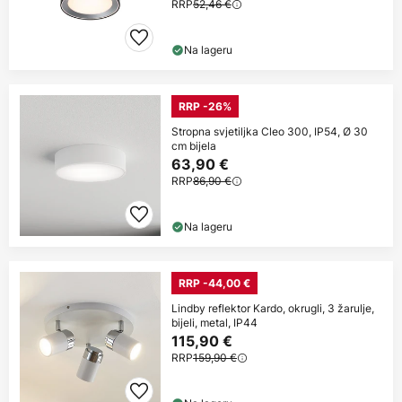
RRP
52,46 €
Na lageru
RRP -26%
Stropna svjetiljka Cleo 300, IP54, Ø 30
cm bijela
63,90 €
RRP
86,90 €
Na lageru
RRP -44,00 €
Lindby reflektor Kardo, okrugli, 3 žarulje,
bijeli, metal, IP44
115,90 €
RRP
159,90 €