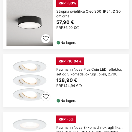
RRP -33%
Stropna svjetiljka Cleo 300, IP54, Ø 30
cm crna
57,90 €
RRP
86,90 €
Na lageru
RRP -16,04 €
Paulmann Nova Plus Coin LED reflektor,
set od 3 komada, okrugli, bijeli, 2.700
128,90 €
RRP
144,94 €
Na lageru
RRP -5%
Paulmann Nova 3-komadni okrugli fiksni