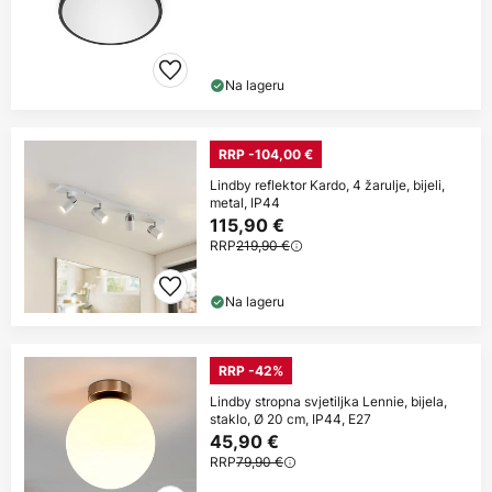
Na lageru
RRP -104,00 €
Lindby reflektor Kardo, 4 žarulje, bijeli,
metal, IP44
115,90 €
RRP
219,90 €
Na lageru
RRP -42%
Lindby stropna svjetiljka Lennie, bijela,
staklo, Ø 20 cm, IP44, E27
45,90 €
RRP
79,90 €