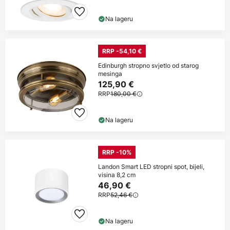
Na lageru
RRP -54,10 €
Edinburgh stropno svjetlo od starog
mesinga
125,90 €
RRP
180,00 €
Na lageru
RRP -10%
Landon Smart LED stropni spot, bijeli,
visina 8,2 cm
46,90 €
RRP
52,46 €
Na lageru