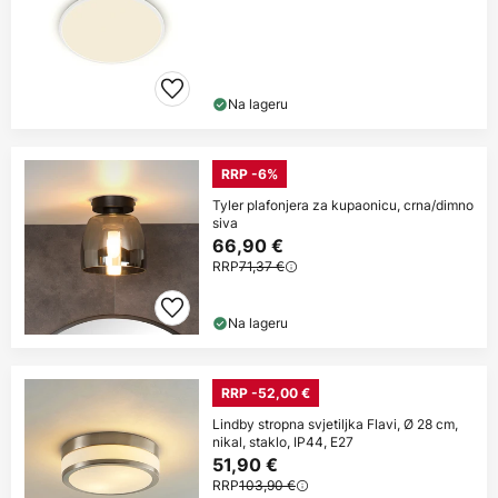
Na lageru
RRP -6%
Tyler plafonjera za kupaonicu, crna/dimno
siva
66,90 €
RRP
71,37 €
Na lageru
RRP -52,00 €
Lindby stropna svjetiljka Flavi, Ø 28 cm,
nikal, staklo, IP44, E27
51,90 €
RRP
103,90 €