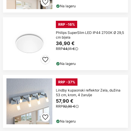
Na lageru
RRP -16%
Philips SuperSlim LED IP44 2700K Ø 29,5
cm bijela
36,90 €
RRP
44,11 €
Na lageru
RRP -37%
Lindby kupaonski reflektor Zela, dužina
53 cm, krom, 4 žarulje
57,90 €
RRP
92,90 €
Na lageru