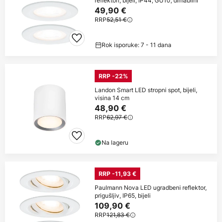
reflektori, bijeli, IP44, GU10, dimabilni
49,90 €
RRP
52,51 €
Rok isporuke: 7 - 11 dana
RRP -22%
Landon Smart LED stropni spot, bijeli,
visina 14 cm
48,90 €
RRP
62,97 €
Na lageru
RRP -11,93 €
Paulmann Nova LED ugradbeni reflektor,
prigušljiv, IP65, bijeli
109,90 €
RRP
121,83 €