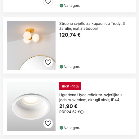
Na lageru
Stropno svjetlo za kupaonicu Trudy, 3
žarulje, mat zlato/opal
120,74 €
Na lageru
RRP -11%
Ugrađena Hyde reflektor-svjetiljka s
jednim svjetlom, okrugli okvir, IP44,
21,90 €
RRP
24,62 €
Na lageru