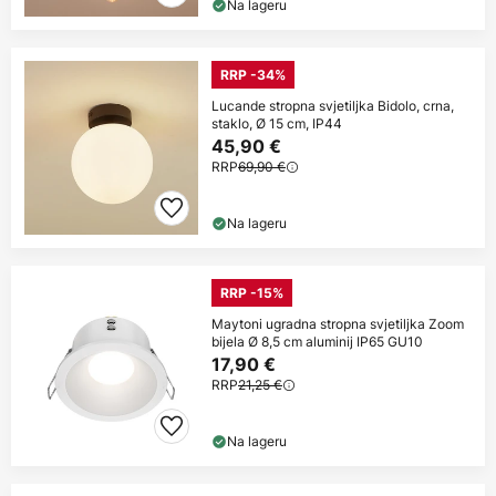
Na lageru
RRP -34%
Lucande stropna svjetiljka Bidolo, crna,
staklo, Ø 15 cm, IP44
45,90 €
RRP
69,90 €
Na lageru
RRP -15%
Maytoni ugradna stropna svjetiljka Zoom
bijela Ø 8,5 cm aluminij IP65 GU10
17,90 €
RRP
21,25 €
Na lageru