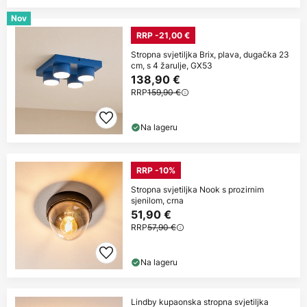
Nov
RRP -21,00 €
Stropna svjetiljka Brix, plava, dugačka 23
cm, s 4 žarulje, GX53
138,90 €
RRP
159,90 €
Na lageru
RRP -10%
Stropna svjetiljka Nook s prozirnim
sjenilom, crna
51,90 €
RRP
57,90 €
Na lageru
Lindby kupaonska stropna svjetiljka