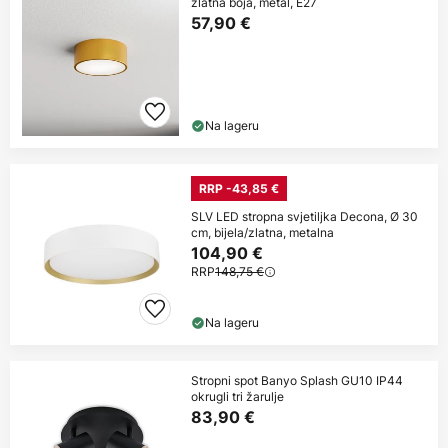
zlatna boja, metal, E27
57,90 €
Na lageru
RRP -43,85 €
SLV LED stropna svjetiljka Decona, Ø 30
cm, bijela/zlatna, metalna
104,90 €
RRP
148,75 €
Na lageru
Stropni spot Banyo Splash GU10 IP44
okrugli tri žarulje
83,90 €