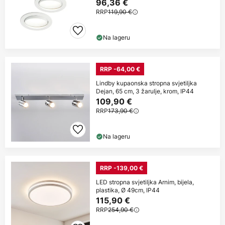
96,36 €
RRP
119,90 €
Na lageru
RRP -64,00 €
Lindby kupaonska stropna svjetiljka
Dejan, 65 cm, 3 žarulje, krom, IP44
109,90 €
RRP
173,90 €
Na lageru
RRP -139,00 €
LED stropna svjetiljka Arnim, bijela,
plastika, Ø 49cm, IP44
115,90 €
RRP
254,90 €