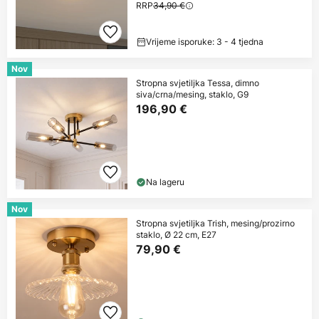
RRP
34,90 €
Vrijeme isporuke: 3 - 4 tjedna
Nov
Stropna svjetiljka Tessa, dimno
siva/crna/mesing, staklo, G9
196,90 €
Na lageru
Nov
Stropna svjetiljka Trish, mesing/prozirno
staklo, Ø 22 cm, E27
79,90 €