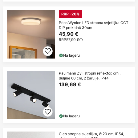
RRP -20%
Prios Wynion LED stropna svjetiljka CCT
DIP prekidač 30cm
45,90 €
RRP
57,90 €
Na lageru
Paulmann Zyli stropni reflektor, crni,
duljine 60 cm, 2 žarulje, IP44
139,69 €
Na lageru
Cleo stropna svjetiljka, Ø 20 cm, IP54,