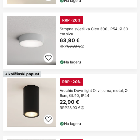
Na lageru
RRP -26%
Stropna svjetiljka Cleo 300, IP54, Ø 30
cm siva
63,90 €
RRP
86,90 €
Na lageru
+ količinski popust
RRP -20%
Arcchio Downlight Olivir, crna, metal, Ø
6cm, GU10, IP44
22,90 €
RRP
28,90 €
Na lageru