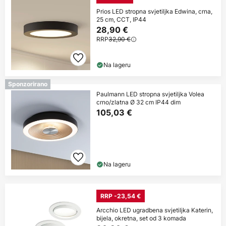
Prios LED stropna svjetiljka Edwina, crna,
25 cm, CCT, IP44
28,90 €
RRP
32,90 €
Na lageru
Sponzorirano
Paulmann LED stropna svjetiljka Volea
crno/zlatna Ø 32 cm IP44 dim
105,03 €
Na lageru
RRP -23,54 €
Arcchio LED ugradbena svjetiljka Katerin,
bijela, okretna, set od 3 komada