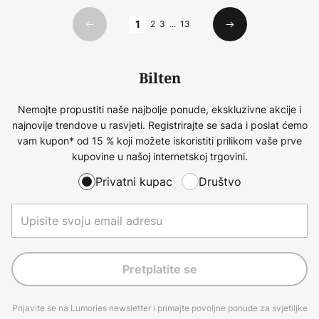
Stranica
1
2
3
...
13
Prethodno
Sljedeći
Bilten
Nemojte propustiti naše najbolje ponude, ekskluzivne akcije i
najnovije trendove u rasvjeti. Registrirajte se sada i poslat ćemo
vam kupon* od 15 % koji možete iskoristiti prilikom vaše prve
kupovine u našoj internetskoj trgovini.
Privatni kupac
Društvo
Pretplatite se
Prijavite se na Lumories newsletter i primajte povoljne ponude za svjetiljke