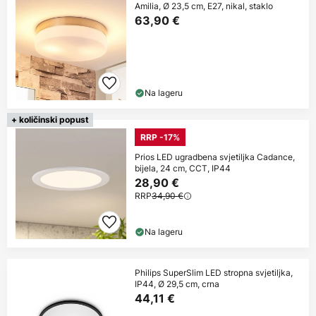
Amilia, Ø 23,5 cm, E27, nikal, staklo
63,90 €
Na lageru
+ količinski popust
RRP -17%
Prios LED ugradbena svjetiljka Cadance,
bijela, 24 cm, CCT, IP44
28,90 €
RRP
34,90 €
Na lageru
Philips SuperSlim LED stropna svjetiljka,
IP44, Ø 29,5 cm, crna
44,11 €