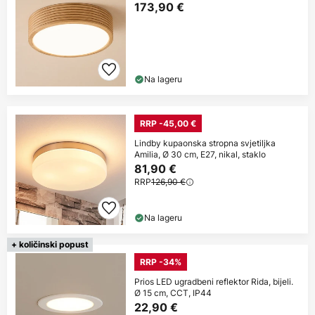
173,90 €
Na lageru
RRP -45,00 €
Lindby kupaonska stropna svjetiljka
Amilia, Ø 30 cm, E27, nikal, staklo
81,90 €
RRP
126,90 €
Na lageru
+ količinski popust
RRP -34%
Prios LED ugradbeni reflektor Rida, bijeli.
Ø 15 cm, CCT, IP44
22,90 €