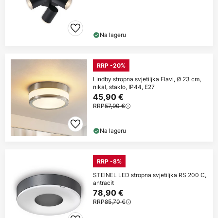
Na lageru
RRP -20%
Lindby stropna svjetiljka Flavi, Ø 23 cm,
nikal, staklo, IP44, E27
45,90 €
RRP
57,90 €
Na lageru
RRP -8%
STEINEL LED stropna svjetiljka RS 200 C,
antracit
78,90 €
RRP
85,70 €