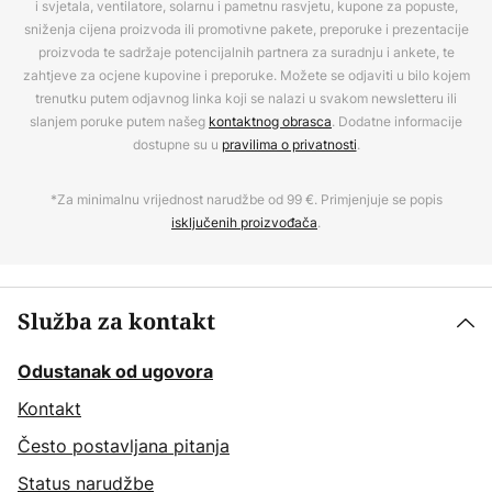
i svjetala, ventilatore, solarnu i pametnu rasvjetu, kupone za popuste,
sniženja cijena proizvoda ili promotivne pakete, preporuke i prezentacije
proizvoda te sadržaje potencijalnih partnera za suradnju i ankete, te
zahtjeve za ocjene kupovine i preporuke. Možete se odjaviti u bilo kojem
trenutku putem odjavnog linka koji se nalazi u svakom newsletteru ili
slanjem poruke putem našeg
kontaktnog obrasca
. Dodatne informacije
dostupne su u
pravilima o privatnosti
.
*Za minimalnu vrijednost narudžbe od 99 €. Primjenjuje se popis
isključenih proizvođača
.
Služba za kontakt
Odustanak od ugovora
Kontakt
Često postavljana pitanja
Status narudžbe