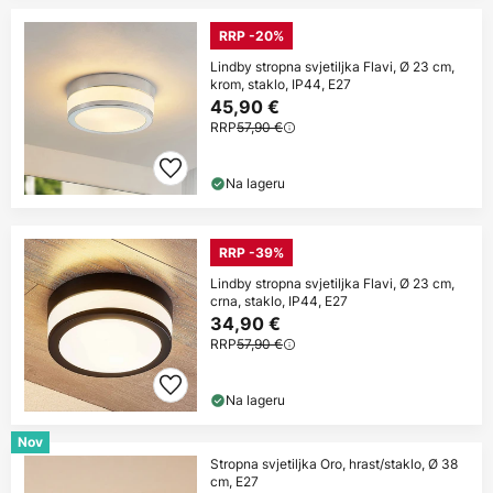
RRP -20%
Lindby stropna svjetiljka Flavi, Ø 23 cm,
krom, staklo, IP44, E27
45,90 €
RRP
57,90 €
Na lageru
RRP -39%
Lindby stropna svjetiljka Flavi, Ø 23 cm,
crna, staklo, IP44, E27
34,90 €
RRP
57,90 €
Na lageru
Nov
Stropna svjetiljka Oro, hrast/staklo, Ø 38
cm, E27