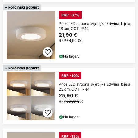
+ količinski popust
RRP -37%
Prios LED stropna svjetiljka Edwina, bijela,
18 cm, CCT, IP44
21,90 €
RRP
34,90 €
Na lageru
+ količinski popust
RRP -10%
Prios LED stropna svjetiljka Edwina, bijela,
23 cm, CCT, IP44
25,90 €
RRP
28,90 €
Na lageru
RRP -12%