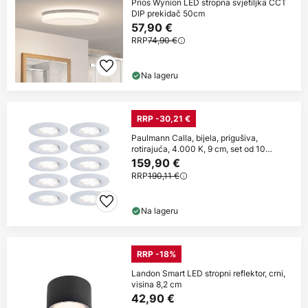
Prios Wynion LED stropna svjetiljka CCT
DIP prekidač 50cm
57,90 €
RRP
74,90 €
Na lageru
RRP -30,21 €
Paulmann Calla, bijela, prigušiva,
rotirajuća, 4.000 K, 9 cm, set od 10
komada
159,90 €
RRP
190,11 €
Na lageru
RRP -18%
Landon Smart LED stropni reflektor, crni,
visina 8,2 cm
42,90 €