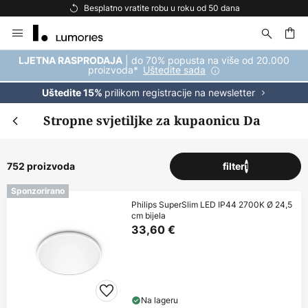
Besplatna dostava za kupnju iznad 69 €
Skip
to
Content
| do 70% popusta na više od 20.000
LJETNA RASPRODAJA
proizvoda*
Uštedite sada
prilikom registracije na newsletter
Uštedite 15%
Stropne svjetiljke za kupaonicu Da
752 proizvoda
filter
1
Sponzorirano
Philips SuperSlim LED IP44 2700K Ø 24,5
cm bijela
33,60 €
Na lageru