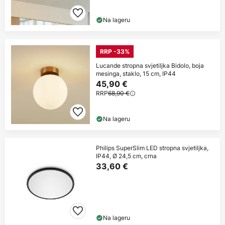
Na lageru
RRP -33%
Lucande stropna svjetiljka Bidolo, boja
mesinga, staklo, 15 cm, IP44
45,90 €
RRP
68,90 €
Na lageru
Philips SuperSlim LED stropna svjetiljka,
IP44, Ø 24,5 cm, crna
33,60 €
Na lageru