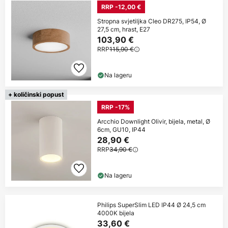
RRP -12,00 €
Stropna svjetiljka Cleo DR275, IP54, Ø
27,5 cm, hrast, E27
103,90 €
RRP
115,90 €
Na lageru
+ količinski popust
RRP -17%
Arcchio Downlight Olivir, bijela, metal, Ø
6cm, GU10, IP44
28,90 €
RRP
34,90 €
Na lageru
Philips SuperSlim LED IP44 Ø 24,5 cm
4000K bijela
33,60 €