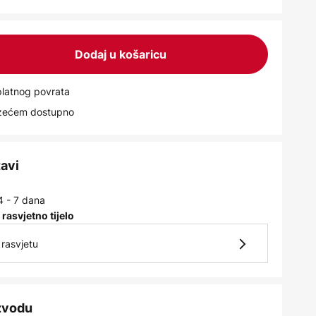
Dodaj u košaricu
latnog povrata
uzećem dostupno
tavi
4 - 7 dana
 rasvjetno tijelo
rasvjetu
izvodu