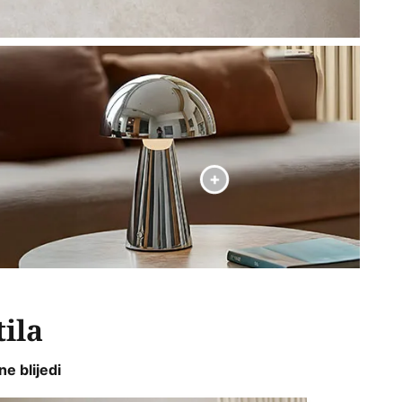
ila
ne blijedi