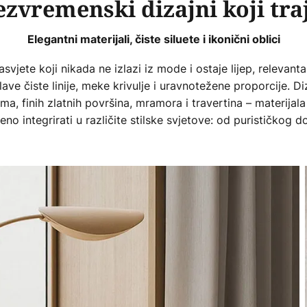
Bezvremenski dizajni koji tr
Elegantni materijali, čiste siluete i ikonični oblici
svjete koji nikada ne izlazi iz mode i ostaje lijep, relevant
e čiste linije, meke krivulje i uravnotežene proporcije. Diza
a, finih zlatnih površina, mramora i travertina – materijala
eno integrirati u različite stilske svjetove: od purističkog 