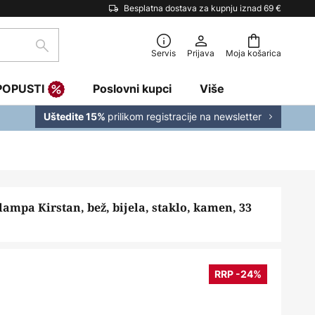
Besplatna dostava za kupnju iznad 69 €
traži
Servis
Prijava
Moja košarica
POPUSTI
Poslovni kupci
Više
prilikom registracije na newsletter
Uštedite 15%
lampa Kirstan, bež, bijela, staklo, kamen, 33
RRP -24%