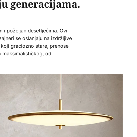
aju generacijama.
an i poželjan desetljećima. Ovi
jneri se oslanjaju na izdržljive
 koji graciozno stare, prenose
do maksimalističkog, od