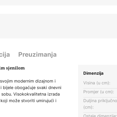
cija
Preuzimanja
nim sjenilom
Dimenzija
a svojim modernim dizajnom i
Visina (u cm):
 bijele obogaćuje svaki dnevni
Promjer (u cm):
 sobu. Visokokvalitetna izrada
 koji može stvoriti umirujući i
Duljina priključn
m stakla i kamena ne samo da
(cm):
nciju u svoje prostorije.
Ostale dimenzije: