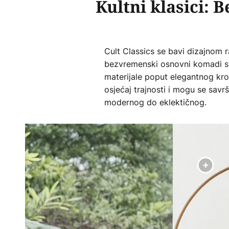
Kultni klasici: 
Cult Classics se bavi dizajnom ra
bezvremenski osnovni komadi slav
materijale poput elegantnog krom
osjećaj trajnosti i mogu se savrš
modernog do eklektičnog.