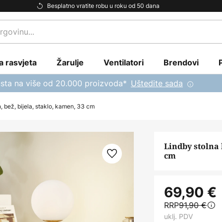
Besplatno vratite robu u roku od 50 dana
a rasvjeta
Žarulje
Ventilatori
Brendovi
sta na više od 20.000 proizvoda*
Uštedite sada
, bež, bijela, staklo, kamen, 33 cm
Lindby stolna 
cm
69,90 €
RRP
91,90 €
uklj. PDV