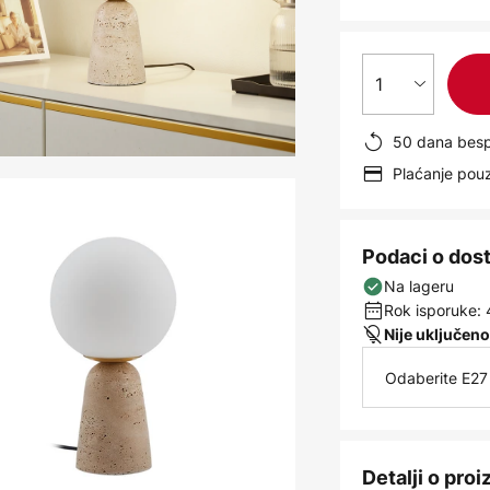
1
50 dana besp
Plaćanje po
Podaci o dos
Na lageru
Rok isporuke: 
Nije uključeno
Odaberite E27 
Detalji o pro