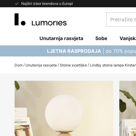
Skip
Najširi izbor brendova u Europi
to
Pretražite
Content
trgovinu...
Unutarnja rasvjeta
Sobe
Vanjsk
| do 70% popu
LJETNA RASPRODAJA
Dom
Unutarnja rasvjeta
Stolne svjetiljke
Lindby stolna lampa Kirstan
Skip
to
the
end
of
the
images