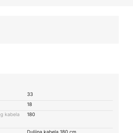
33
18
og kabela
180
Duljina kabela 180 cm