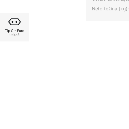
Neto težina (kg):
Tip C - Euro
utikač