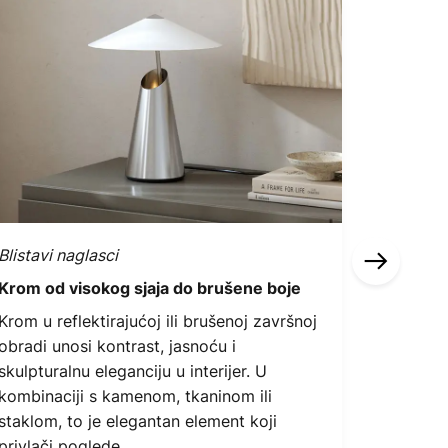
Blistavi naglasci
Reflektir
Krom od visokog sjaja do brušene boje
Ikonski 
završnoj
Krom u reflektirajućoj ili brušenoj završnoj
obradi unosi kontrast, jasnoću i
Površine
skulpturalnu eleganciju u interijer. U
poznati
kombinaciji s kamenom, tkaninom ili
sofistici
staklom, to je elegantan element koji
luksuza.
privlači poglede.
klasičnom