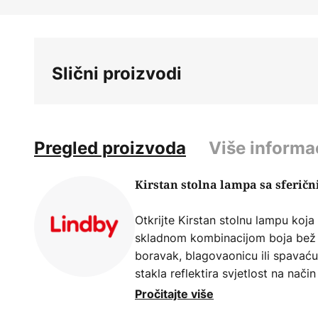
Skip
to
the
beginning
Slični proizvodi
of
the
images
gallery
Pregled proizvoda
Više informa
Kirstan stolna lampa sa sferič
Otkrijte Kirstan stolnu lampu koj
skladnom kombinacijom boja bež i
boravak, blagovaonicu ili spavaću
stakla reflektira svjetlost na način
stimulirajući učinak. Kombinacijo
Pročitajte više
unosite svjetlost, već i stil i elega