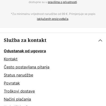
dostupne su u
pravilima o privatnosti
.
*Za minimalnu vrijednost narudžbe od 99 €. Primjenjuje se popis
isključenih proizvođača
.
Služba za kontakt
Odustanak od ugovora
Kontakt
Često postavljana pitanja
Status narudžbe
Povratak
Troškovi dostave
Načini plaćanja