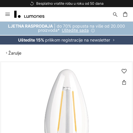
Besplatno vratite robu u roku od 50 dana
Skip
to
Content
| do 70% popusta na više od 20.000
LJETNA RASPRODAJA
proizvoda*
Uštedite sada
prilikom registracije na newsletter
Uštedite 15%
Žarulje
Skip
to
the
end
of
the
images
gallery