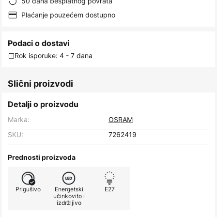
50 dana besplatnog povrata
Plaćanje pouzećem dostupno
Podaci o dostavi
Rok isporuke: 4 - 7 dana
Slični proizvodi
Detalji o proizvodu
Marka:
OSRAM
SKU:
7262419
Prednosti proizvoda
Prigušivo
Energetski
E27
učinkovito i
izdržljivo