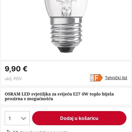
Skip
9,90 €
to
the
Tehnički list
uklj. PDV
beginning
of
OSRAM LED svjetiljka za svijeću E27 4W toplo bijela
prozirna s mogućnošću
the
images
gallery
1
Dodaj u košaricu