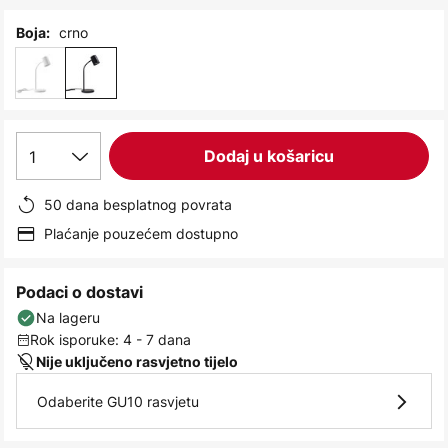
images
gallery
crno
Boja:
1
Dodaj u košaricu
50 dana besplatnog povrata
Plaćanje pouzećem dostupno
Podaci o dostavi
Na lageru
Rok isporuke: 4 - 7 dana
Nije uključeno rasvjetno tijelo
Odaberite GU10 rasvjetu