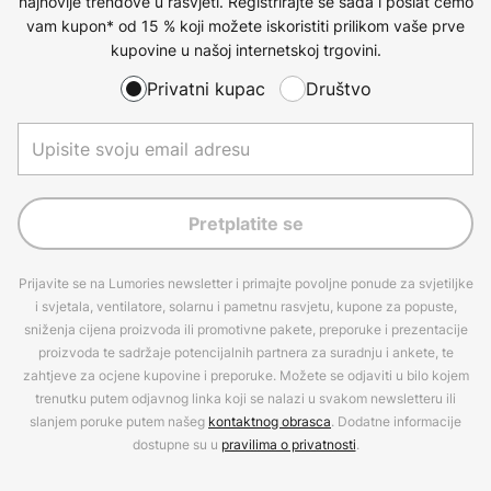
najnovije trendove u rasvjeti. Registrirajte se sada i poslat ćemo
vam kupon* od 15 % koji možete iskoristiti prilikom vaše prve
kupovine u našoj internetskoj trgovini.
Privatni kupac
Društvo
Pretplatite se
Prijavite se na Lumories newsletter i primajte povoljne ponude za svjetiljke
i svjetala, ventilatore, solarnu i pametnu rasvjetu, kupone za popuste,
sniženja cijena proizvoda ili promotivne pakete, preporuke i prezentacije
proizvoda te sadržaje potencijalnih partnera za suradnju i ankete, te
zahtjeve za ocjene kupovine i preporuke. Možete se odjaviti u bilo kojem
trenutku putem odjavnog linka koji se nalazi u svakom newsletteru ili
slanjem poruke putem našeg
kontaktnog obrasca
. Dodatne informacije
dostupne su u
pravilima o privatnosti
.