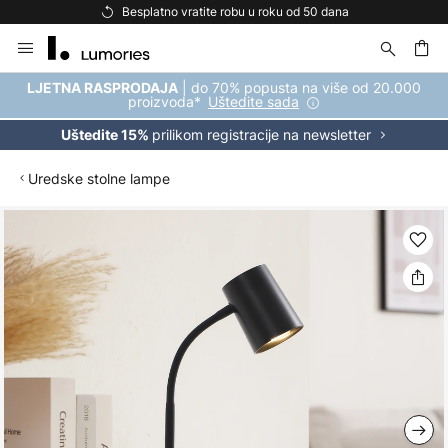
Besplatno vratite robu u roku od 50 dana
Skip
to
Content
| do 70% popusta na više od 20.000
LJETNA RASPRODAJA
proizvoda*
Uštedite sada
prilikom registracije na newsletter
Uštedite 15%
Uredske stolne lampe
Skip
to
the
end
of
the
images
gallery