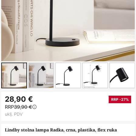
Skip
28,90 €
to
RRP -27%
RRP
39,90 €
the
uklj. PDV
beginning
of
Lindby stolna lampa Radka, crna, plastika, flex ruka
the