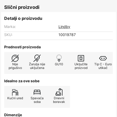
Slični proizvodi
Detalji o proizvodu
Marka:
Lindby
SKU:
10019787
Prednosti proizvoda
Nije
Žarulja nije
GU10
Uključite
Tip C - Euro
prigušivo
uključena
proizvod
utikač
Idealno za ove sobe
Kućni ured
Spavaća
Dnevni
soba
boravak
Dimenzije