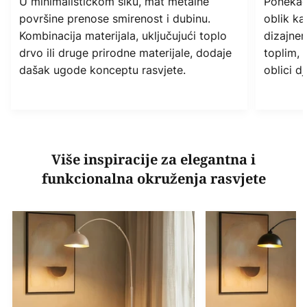
U minimalističkom šiku, mat metalne
Ponekad 
površine prenose smirenost i dubinu.
oblik ka
Kombinacija materijala, uključujući toplo
dizajner
drvo ili druge prirodne materijale, dodaje
toplim, 
dašak ugode konceptu rasvjete.
oblici d
Više inspiracije za elegantna i
funkcionalna okruženja rasvjete