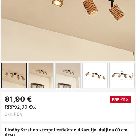
Skip
81,90 €
to
RRP -11%
RRP
92,90 €
the
uklj. PDV
beginning
of
Lindby Stralino stropni reflektor, 4 žarulje, duljina 60 cm,
the
drvo