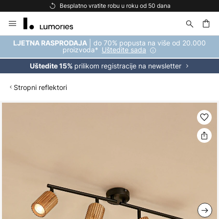
Besplatno vratite robu u roku od 50 dana
Skip
to
Content
| do 70% popusta na više od 20.000
LJETNA RASPRODAJA
proizvoda*
Uštedite sada
prilikom registracije na newsletter
Uštedite 15%
Stropni reflektori
Skip
to
the
end
of
the
images
gallery