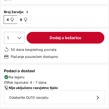
images
gallery
4
Broj žarulja:
4
6
1
Dodaj u košaricu
50 dana besplatnog povrata
Plaćanje pouzećem dostupno
Podaci o dostavi
Na lageru
Rok isporuke: 4 - 7 dana
Nije uključeno rasvjetno tijelo
Odaberite GU10 rasvjetu