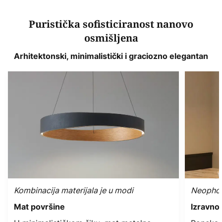
Puristička sofisticiranost nanovo
osmišljena
Arhitektonski, minimalistički i graciozno elegantan
Kombinacija materijala je u modi
Neophodn
Mat površine
Izravno