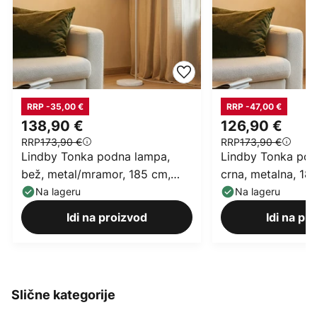
RRP -35,00 €
RRP -47,00 €
138,90 €
126,90 €
RRP
173,90 €
RRP
173,90 €
Lindby Tonka podna lampa,
Lindby Tonka pod
bež, metal/mramor, 185 cm,
crna, metalna, 18
E27
Na lageru
Na lageru
Idi na proizvod
Idi na pr
Slične kategorije