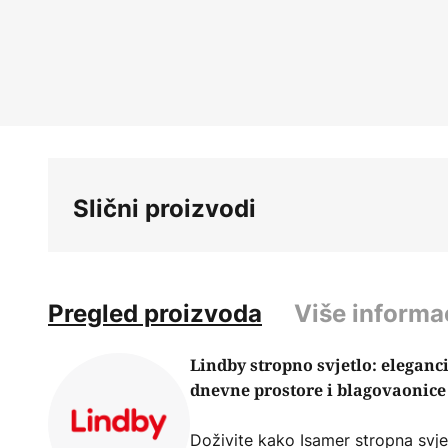
Skip
to
the
beginning
of
the
images
gallery
Slični proizvodi
Pregled proizvoda
Više informa
Lindby stropno svjetlo: eleganci
dnevne prostore i blagovaonice
Doživite kako Isamer stropna svje