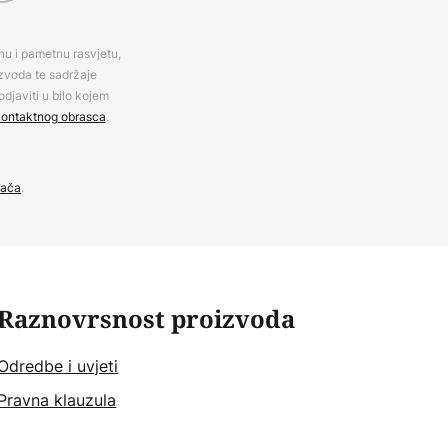
rnu i pametnu rasvjetu,
izvoda te sadržaje
djaviti u bilo kojem
ontaktnog obrasca
.
đača
.
Raznovrsnost proizvoda
Odredbe i uvjeti
Pravna klauzula