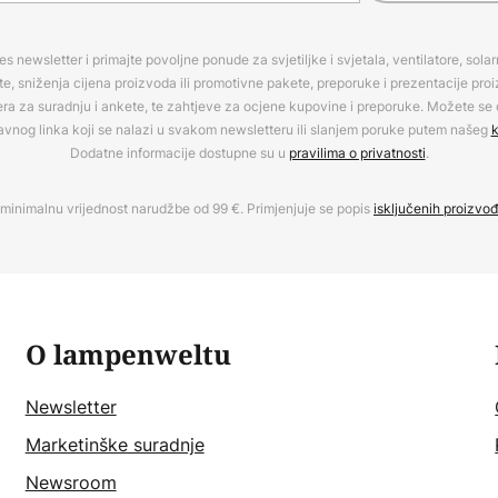
es newsletter i primajte povoljne ponude za svjetiljke i svjetala, ventilatore, sola
, sniženja cijena proizvoda ili promotivne pakete, preporuke i prezentacije pro
era za suradnju i ankete, te zahtjeve za ocjene kupovine i preporuke. Možete se o
avnog linka koji se nalazi u svakom newsletteru ili slanjem poruke putem našeg
k
Dodatne informacije dostupne su u
pravilima o privatnosti
.
minimalnu vrijednost narudžbe od 99 €. Primjenjuje se popis
isključenih proizvo
O lampenweltu
Newsletter
Marketinške suradnje
Newsroom