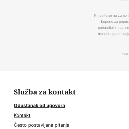
Prijavite se na Lumori
kupone za popuste
potencijalnih partn
trenutku putem odj
*Za 
Služba za kontakt
Odustanak od ugovora
Kontakt
Često postavljana pitanja