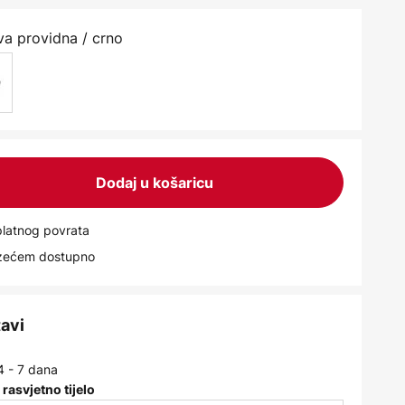
va providna / crno
Dodaj u košaricu
latnog povrata
uzećem dostupno
tavi
4 - 7 dana
 rasvjetno tijelo