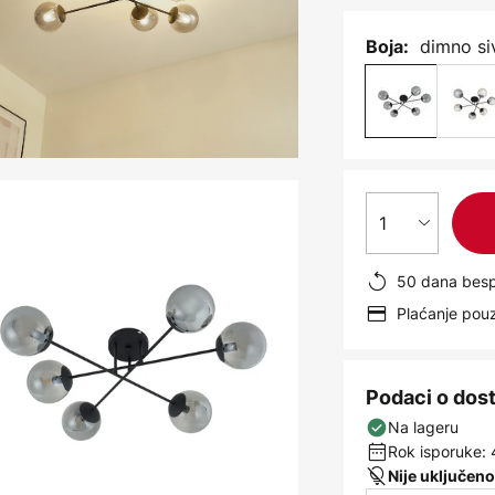
dimno si
Boja:
1
50 dana besp
Plaćanje po
Podaci o dos
Na lageru
Rok isporuke: 
Nije uključeno