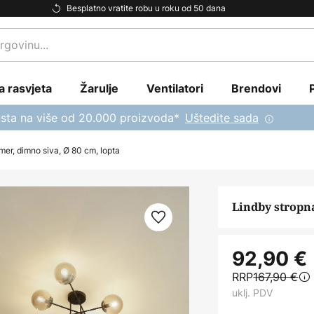
Besplatno vratite robu u roku od 50 dana
a rasvjeta
Žarulje
Ventilatori
Brendovi
sta na više od 20.000 proizvoda*
Uštedite sada
amer, dimno siva, Ø 80 cm, lopta
Lindby stropna
92,90 €
RRP
167,90 €
uklj. PDV