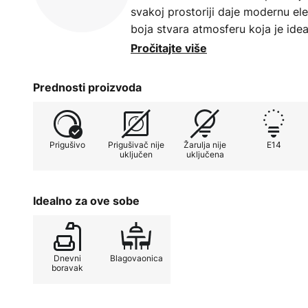
svakoj prostoriji daje modernu e
boja stvara atmosferu koja je idea
blagovaonicu. Ova lampa nije samo
Pročitajte više
moderan ukrasni komad koji će po
interijera. Iako prigušivač nije ukl
Prednosti proizvoda
može jednostavno podesiti pomoć
možete prilagoditi intenzitet svje
Prigušivo
Prigušivač nije
Žarulja nije
E14
uključen
uključena
Idealno za ove sobe
Dnevni
Blagovaonica
boravak