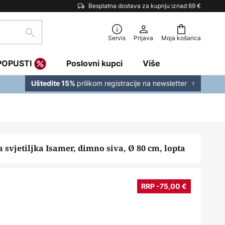
Besplatna dostava za kupnju iznad 69 €
traži
Servis
Prijava
Moja košarica
POPUSTI
Poslovni kupci
Više
prilikom registracije na newsletter
Uštedite 15%
 svjetiljka Isamer, dimno siva, Ø 80 cm, lopta
RRP -75,00 €