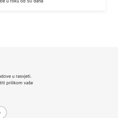
obe u roku od 50 dana
dove u rasvjeti.
iti prilikom vaše
e