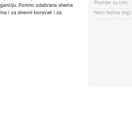
Promjer (u cm):
leganciju. Pomno odabrana shema
lna i za dnevni boravak i za
Neto težina (kg):
 rasvjetni element, već i
boljšati estetiku vašeg
jučen uz ovaj model, svjetlina se
u vanjskog prigušivača, tako da
tla prema svojim željama.