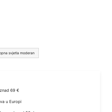
opna svjetla moderan
iznad 69 €
ova u Europi