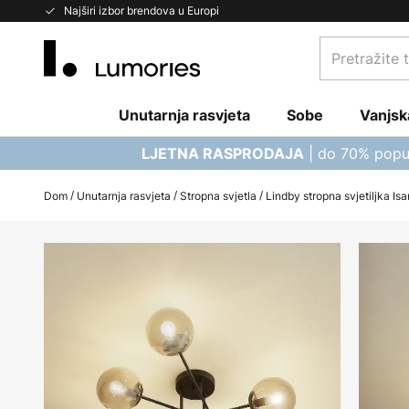
Skip
Najširi izbor brendova u Europi
to
Pretražite
Content
trgovinu...
Unutarnja rasvjeta
Sobe
Vanjsk
| do 70% popu
LJETNA RASPRODAJA
Dom
Unutarnja rasvjeta
Stropna svjetla
Lindby stropna svjetiljka Is
Skip
to
the
end
of
the
images