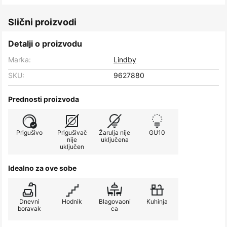
Slični proizvodi
Detalji o proizvodu
Marka:
Lindby
SKU:
9627880
Prednosti proizvoda
Prigušivo
Prigušivač
Žarulja nije
GU10
nije
uključena
uključen
Idealno za ove sobe
Dnevni
Hodnik
Blagovaoni
Kuhinja
boravak
ca