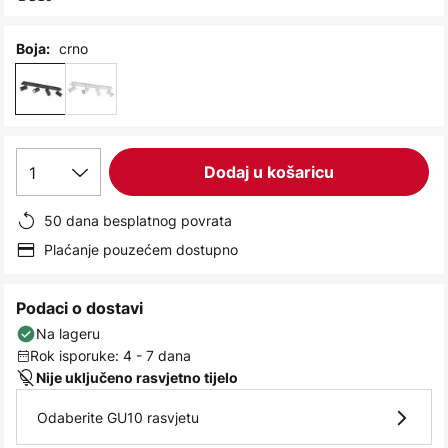
images
gallery
crno
Boja:
1
Dodaj u košaricu
50 dana besplatnog povrata
Plaćanje pouzećem dostupno
Podaci o dostavi
Na lageru
Rok isporuke: 4 - 7 dana
Nije uključeno rasvjetno tijelo
Odaberite GU10 rasvjetu