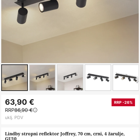
Skip
63,90 €
to
RRP -26%
RRP
86,90 €
the
uklj. PDV
beginning
of
Lindby stropni reflektor Joffrey, 70 cm, crni, 4 žarulje,
the
GU10