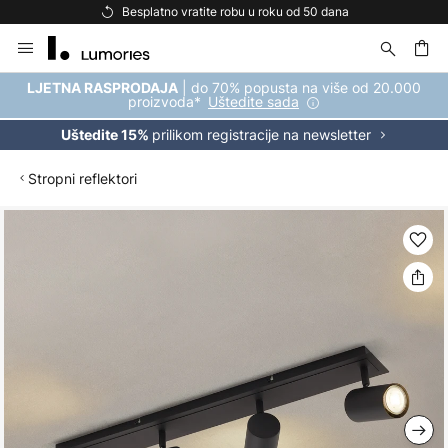
ratite robu u roku od 50 dana
Besplatna dosta
Skip
to
Content
| do 70% popusta na više od 20.000
LJETNA RASPRODAJA
proizvoda*
Uštedite sada
prilikom registracije na newsletter
Uštedite 15%
Stropni reflektori
Skip
to
the
end
of
the
images
gallery