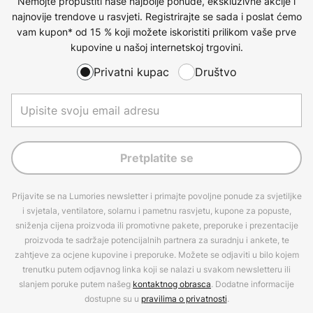
Nemojte propustiti naše najbolje ponude, ekskluzivne akcije i
najnovije trendove u rasvjeti. Registrirajte se sada i poslat ćemo
vam kupon* od 15 % koji možete iskoristiti prilikom vaše prve
kupovine u našoj internetskoj trgovini.
Privatni kupac
Društvo
Pretplatite se
Prijavite se na Lumories newsletter i primajte povoljne ponude za svjetiljke
i svjetala, ventilatore, solarnu i pametnu rasvjetu, kupone za popuste,
sniženja cijena proizvoda ili promotivne pakete, preporuke i prezentacije
proizvoda te sadržaje potencijalnih partnera za suradnju i ankete, te
zahtjeve za ocjene kupovine i preporuke. Možete se odjaviti u bilo kojem
trenutku putem odjavnog linka koji se nalazi u svakom newsletteru ili
slanjem poruke putem našeg
kontaktnog obrasca
. Dodatne informacije
dostupne su u
pravilima o privatnosti
.