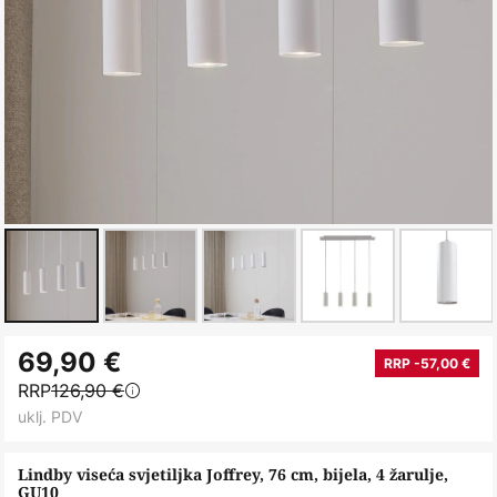
Skip
69,90 €
to
RRP -57,00 €
RRP
126,90 €
the
uklj. PDV
beginning
of
Lindby viseća svjetiljka Joffrey, 76 cm, bijela, 4 žarulje,
the
GU10