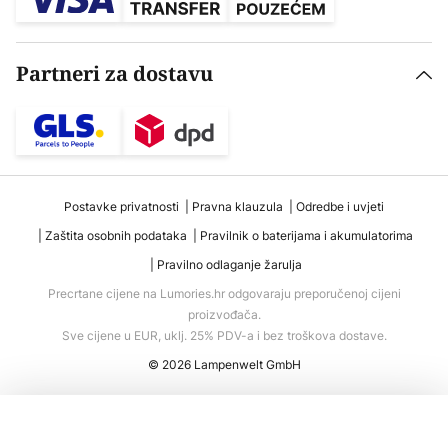
Partneri za dostavu
Postavke privatnosti
Pravna klauzula
Odredbe i uvjeti
Zaštita osobnih podataka
Pravilnik o baterijama i akumulatorima
Pravilno odlaganje žarulja
Precrtane cijene na Lumories.hr odgovaraju preporučenoj cijeni
proizvođača.
Sve cijene u EUR, uklj. 25% PDV-a i bez troškova dostave.
© 2026 Lampenwelt GmbH
Dodaj u košaricu