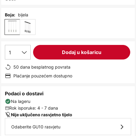
images
gallery
bijela
Boja:
1
Dodaj u košaricu
50 dana besplatnog povrata
Plaćanje pouzećem dostupno
Podaci o dostavi
Na lageru
Rok isporuke: 4 - 7 dana
Nije uključeno rasvjetno tijelo
Odaberite GU10 rasvjetu