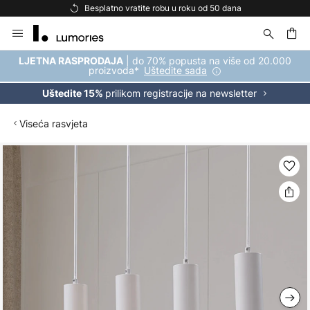
Besplatno vratite robu u roku od 50 dana
Skip
to
Content
| do 70% popusta na više od 20.000
LJETNA RASPRODAJA
proizvoda*
Uštedite sada
prilikom registracije na newsletter
Uštedite 15%
Viseća rasvjeta
Skip
to
the
end
of
the
images
gallery