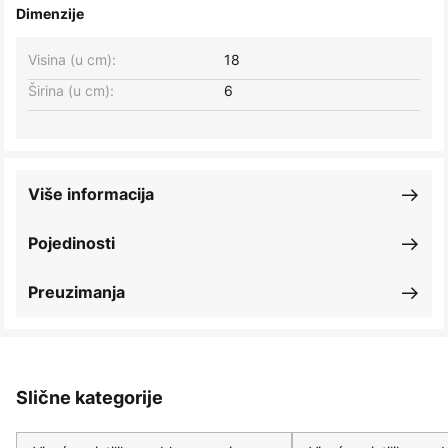
Dimenzije
Visina (u cm):
18
Širina (u cm):
6
Više informacija
Pojedinosti
Preuzimanja
Slične kategorije