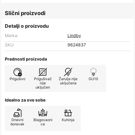
Slični proizvodi
Detalji o proizvodu
Marka:
Lindby
SKU:
9624837
Prednosti proizvoda
Prigušivo
Prigušivač
Žarulja nije
GU10
nije
uključena
uključen
Idealno za ove sobe
Dnevni
Blagovaoni
Kuhinja
boravak
ca