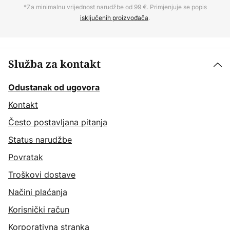
*Za minimalnu vrijednost narudžbe od 99 €. Primjenjuje se popis
isključenih proizvođača
.
Služba za kontakt
Odustanak od ugovora
Kontakt
Često postavljana pitanja
Status narudžbe
Povratak
Troškovi dostave
Načini plaćanja
Korisnički račun
Korporativna stranka