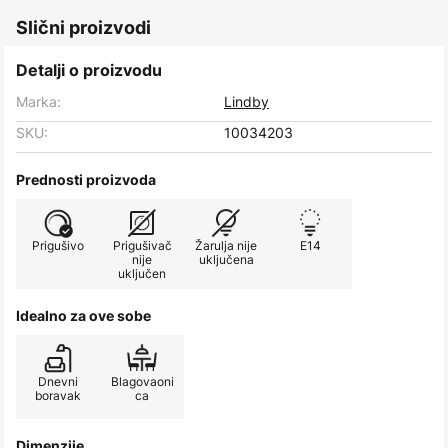
Slični proizvodi
Detalji o proizvodu
Marka:
Lindby
SKU:
10034203
Prednosti proizvoda
Prigušivo
Prigušivač
Žarulja nije
E14
nije
uključena
uključen
Idealno za ove sobe
Dnevni
Blagovaoni
boravak
ca
Dimenzije