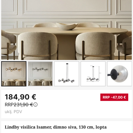
Skip
184,90 €
to
RRP -47,00 €
RRP
231,90 €
the
uklj. PDV
beginning
of
Lindby visilica Isamer, dimno siva, 130 cm, lopta
the