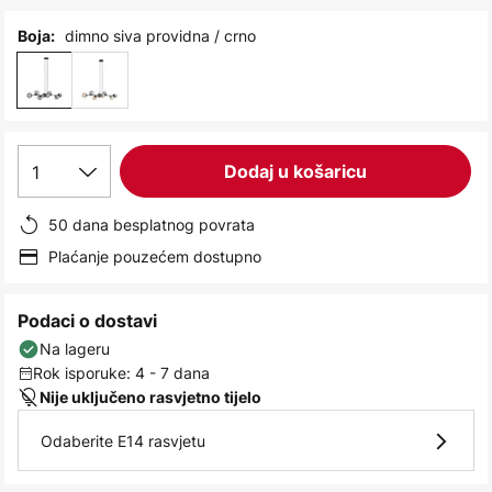
images
gallery
dimno siva providna / crno
Boja:
1
Dodaj u košaricu
50 dana besplatnog povrata
Plaćanje pouzećem dostupno
Podaci o dostavi
Na lageru
Rok isporuke: 4 - 7 dana
Nije uključeno rasvjetno tijelo
Odaberite E14 rasvjetu