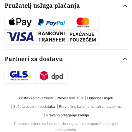
Pružatelj usluga plaćanja
Partneri za dostavu
Postavke privatnosti
Pravna klauzula
Odredbe i uvjeti
Zaštita osobnih podataka
Pravilnik o baterijama i akumulatorima
Pravilno odlaganje žarulja
Precrtane cijene na Lumories.hr odgovaraju preporučenoj cijeni
proizvođača.