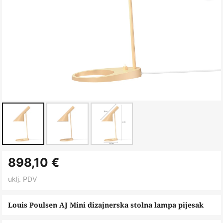
Skip
898,10 €
to
the
uklj. PDV
beginning
of
Louis Poulsen AJ Mini dizajnerska stolna lampa pijesak
the