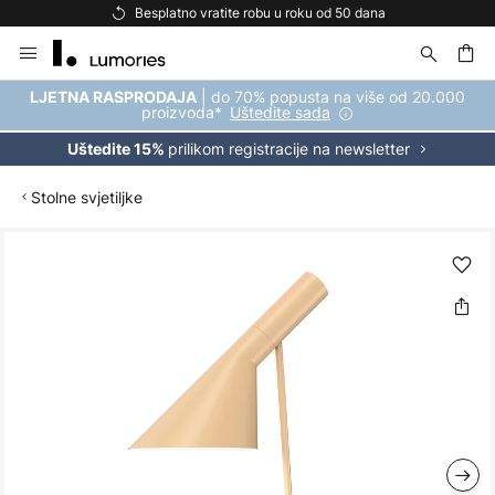
Besplatno vratite robu u roku od 50 dana
Skip
to
Content
| do 70% popusta na više od 20.000
LJETNA RASPRODAJA
proizvoda*
Uštedite sada
prilikom registracije na newsletter
Uštedite 15%
Stolne svjetiljke
Skip
to
the
end
of
the
images
gallery