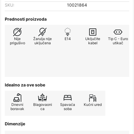
SKU:
10021864
Prednosti proizvoda
Nije
Žarulja nije
E14
Uključite
Tip C - Euro
prigušivo
uključena
kabel
utikač
Idealno za ove sobe
Dnevni
Blagovaoni
Spavaća
Kućni ured
boravak
ca
soba
Dimenzije