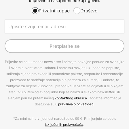
kupovine u našoj internetskoj trgovini.
Privatni kupac
Društvo
Pretplatite se
Prijavite se na Lumories newsletter i primajte povoljne ponude za svjetiljke
i svjetala, ventilatore, solarnu i pametnu rasvjetu, kupone za popuste,
sniženja cijena proizvoda ili promotivne pakete, preporuke i prezentacije
proizvoda te sadržaje potencijalnih partnera za suradnju i ankete, te
zahtjeve za ocjene kupovine i preporuke. Možete se odjaviti u bilo kojem
trenutku putem odjavnog linka koji se nalazi u svakom newsletteru ili
slanjem poruke putem našeg
kontaktnog obrasca
. Dodatne informacije
dostupne su u
pravilima o privatnosti
.
*Za minimalnu vrijednost narudžbe od 99 €. Primjenjuje se popis
isključenih proizvođača
.