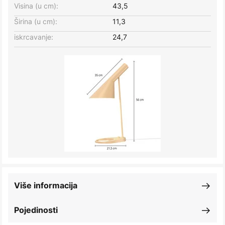
Visina (u cm):
43,5
Širina (u cm):
11,3
iskrcavanje:
24,7
Više informacija
Pojedinosti