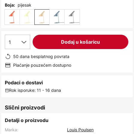
images
pijesak
Boja:
gallery
1
Dodaj u košaricu
50 dana besplatnog povrata
Plaćanje pouzećem dostupno
Podaci o dostavi
Rok isporuke: 11 - 16 dana
Slični proizvodi
Detalji o proizvodu
Marka:
Louis Poulsen