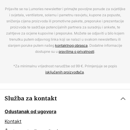
Prijavite se na Lumories newsletter i primajte povoljne ponude za svjetiljke
i svjetala, ventilatore, solarnu i pametnu rasvjetu, kupone za popuste,
sniženja cijena proizvoda ili promotivne pakete, preporuke i prezentacije
proizvoda te sadržaje potencijalnih partnera za suradnju i ankete, te
zahtjeve za ocjene kupovine i preporuke. Možete se odjaviti u bilo kojem
trenutku putem odjavnog linka koji se nalazi u svakom newsletteru ili
slanjem poruke putem našeg
kontaktnog obrasca
. Dodatne informacije
dostupne su u
pravilima o privatnosti
.
*Za minimalnu vrijednost narudžbe od 99 €. Primjenjuje se popis
isključenih proizvođača
.
Služba za kontakt
Odustanak od ugovora
Kontakt