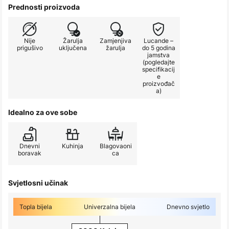
Prednosti proizvoda
Nije
Žarulja
Zamjenjiva
Lucande –
prigušivo
uključena
žarulja
do 5 godina
jamstva
(pogledajte
specifikacij
e
proizvođač
a)
Idealno za ove sobe
Dnevni
Kuhinja
Blagovaoni
boravak
ca
Svjetlosni učinak
Topla bijela
Univerzalna bijela
Dnevno svjetlo