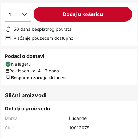
images
gallery
1
Dodaj u košaricu
50 dana besplatnog povrata
Plaćanje pouzećem dostupno
Podaci o dostavi
Na lageru
Rok isporuke: 4 - 7 dana
uključena
Besplatna žarulja
Slični proizvodi
Detalji o proizvodu
Marka:
Lucande
SKU:
10013678