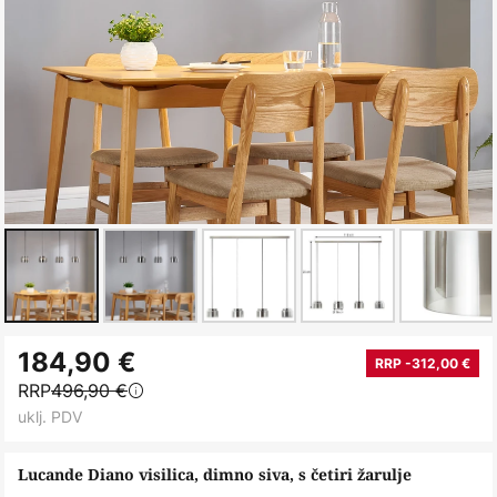
Skip
184,90 €
to
RRP -312,00 €
RRP
496,90 €
the
uklj. PDV
beginning
of
Lucande Diano visilica, dimno siva, s četiri žarulje
the