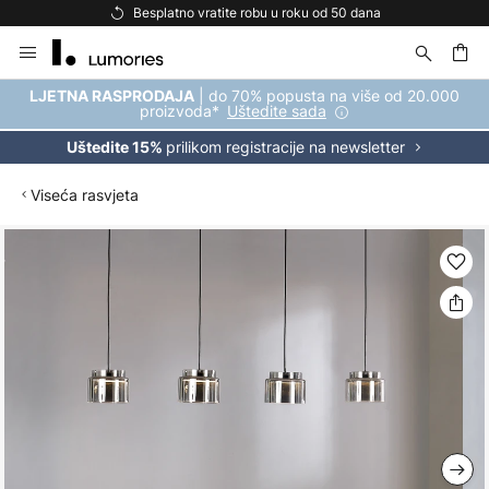
Besplatno vratite robu u roku od 50 dana
Skip
to
Content
| do 70% popusta na više od 20.000
LJETNA RASPRODAJA
proizvoda*
Uštedite sada
prilikom registracije na newsletter
Uštedite 15%
Viseća rasvjeta
Skip
to
the
end
of
the
images
gallery