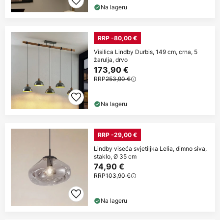
Na lageru
RRP -80,00 €
Visilica Lindby Durbis, 149 cm, crna, 5
žarulja, drvo
173,90 €
RRP
253,90 €
Na lageru
RRP -29,00 €
Lindby viseća svjetiljka Lelia, dimno siva,
staklo, Ø 35 cm
74,90 €
RRP
103,90 €
Na lageru