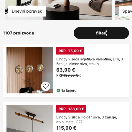
Dnevni boravak
Spav
1107 proizvoda
filter
1
RRP -75,00 €
Lindby viseća svjetiljka Valentina, E14, 3
žarulje, dimno siva, staklo
63,90 €
RRP
138,90 €
Na lageru
RRP -138,00 €
Lindby visilica Holgar, siva, 3 žarulje,
drvo, metal, E27
115,90 €