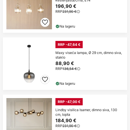
kestenjasta/crna, E14
196,90 €
RRP
231,90 €
Na lageru
RRP -47,64 €
Maxy viseća lampa, Ø 29 cm, dimno siva,
staklo
88,90 €
RRP
136,54 €
Na lageru
RRP -47,00 €
Lindby visilica Isamer, dimno siva, 130
cm, lopta
184,90 €
RRP
231,90 €