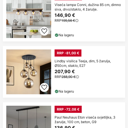
Viseća lampa Conni, dužina 85 cm, dimno
siva, drvo/staklo, 4 žarulje.
146,90 €
RRP
199,56 €
Na lageru
RRP -81,00 €
Lindby visilica Teeja, dim, 5 žarulja,
Ø50cm, staklo, E27
207,90 €
RRP
288,90 €
Na lageru
RRP -72,08 €
Paul Neuhaus Eton viseća svjetiljka, 3
žarulje, 100 cm, beton, G9
136,90 €