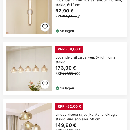
Lucande LED visilica Savete, dimno siva,
staklo, Ø 12 cm
92,90 €
RRP
126,90 €
Na lageru
RRP -58,00 €
Lucande visilica Jarven, 5-light, crna,
staklo
173,90 €
RRP
231,90 €
Na lageru
RRP -82,00 €
Lindby viseća svjetiljka Marla, okrugla,
staklo, dimljeno siva, 50 cm
149,90 €