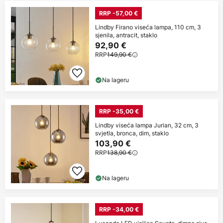
RRP -57,00 €
Lindby Firano viseća lampa, 110 cm, 3
sjenila, antracit, staklo
92,90 €
RRP
149,90 €
Na lageru
RRP -35,00 €
Lindby viseća lampa Jurian, 32 cm, 3
svjetla, bronca, dim, staklo
103,90 €
RRP
138,90 €
Na lageru
RRP -34,00 €