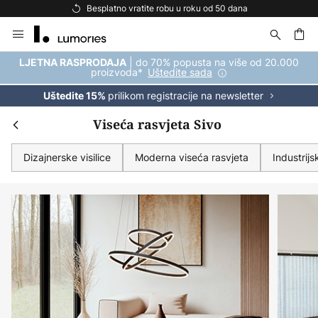
Besplatna dostava za kupnju iznad 69 €
Skip
to
Content
| do 70% popusta na više od 20.000
LJETNA RASPRODAJA
proizvoda*
Uštedite sada
prilikom registracije na newsletter
Uštedite 15%
Viseća rasvjeta Sivo
Dizajnerske visilice
Moderna viseća rasvjeta
Industrijs