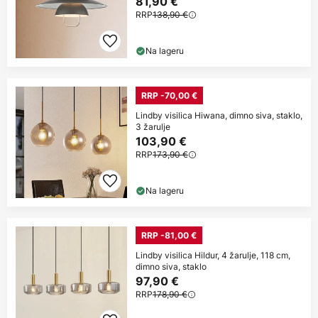
81,90 €
RRP
138,90 €
Na lageru
RRP -70,00 €
Lindby visilica Hiwana, dimno siva, staklo,
3 žarulje
103,90 €
RRP
173,90 €
Na lageru
RRP -81,00 €
Lindby visilica Hildur, 4 žarulje, 118 cm,
dimno siva, staklo
97,90 €
RRP
178,90 €