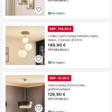
RRP
231,90 €
Na lageru
RRP -104,00 €
Lindby viseća lampa Heleska, bijela,
staklo, 3 žarulje, Ø 47cm
149,90 €
RRP
253,90 €
Na lageru
RRP -51,00 €
Viseća lampa Euluna Kobo,
grafit/siva/bijela
126,90 €
RRP
177,90 €
Na lageru