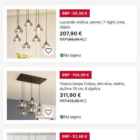
RRP -58,00 €
Lucande visilica Jarven, 7-light, crna,
staklo
207,90 €
RRP
265,90 €
Na lageru
RRP -104,00 €
Viseća lampa Cubus, dim siva, staklo,
dužina 74 cm, 6 sijalica
311,90 €
RRP
415,90 €
Na lageru
RRP -52,66 €