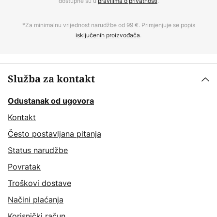
dostupne su u
pravilima o privatnosti
.
*Za minimalnu vrijednost narudžbe od 99 €. Primjenjuje se popis
isključenih proizvođača
.
Služba za kontakt
Odustanak od ugovora
Kontakt
Često postavljana pitanja
Status narudžbe
Povratak
Troškovi dostave
Načini plaćanja
Korisnički račun