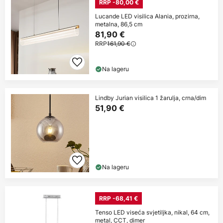
RRP -80,00 €
Lucande LED visilica Alania, prozirna,
metalna, 86,5 cm
81,90 €
RRP
161,90 €
Na lageru
Lindby Jurian visilica 1 žarulja, crna/dim
51,90 €
Na lageru
RRP -68,41 €
Tenso LED viseća svjetiljka, nikal, 64 cm,
metal, CCT, dimer