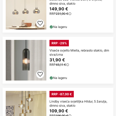
dimno siva, staklo
149,90 €
RRP
231,90 €
Na lageru
RRP -29%
Viseće svjetlo Miella, rebrasto staklo, dim
siva/crna
31,90 €
RRP
45,11 €
Na lageru
RRP -87,00 €
Lindby viseća svjetiljka Hildur, 5 žarulja,
dimno siva, staklo
109,90 €
RRP
196,90 €