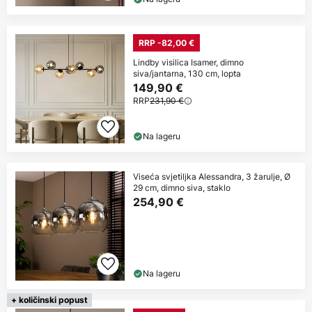
RRP -82,00 €
Lindby visilica Isamer, dimno
siva/jantarna, 130 cm, lopta
149,90 €
RRP
231,90 €
Na lageru
Viseća svjetiljka Alessandra, 3 žarulje, Ø
29 cm, dimno siva, staklo
254,90 €
Na lageru
+ količinski popust