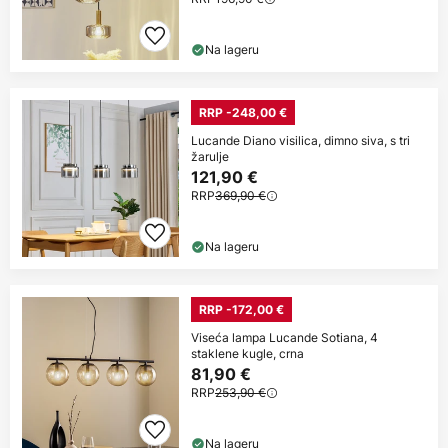
Na lageru
RRP -248,00 €
Lucande Diano visilica, dimno siva, s tri
žarulje
121,90 €
RRP
369,90 €
Na lageru
RRP -172,00 €
Viseća lampa Lucande Sotiana, 4
staklene kugle, crna
81,90 €
RRP
253,90 €
Na lageru