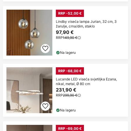
RRP -52,00 €
Lindby viseća lampa Jurian, 32 cm, 3
žarulje, crna/dim, staklo
97,90 €
RRP
149,90 €
Na lageru
RRP -68,00 €
Lucande LED viseća svjetiljka Ezana,
nikal, metal, Ø 80 cm
231,90 €
RRP
299,90 €
Na lageru
RRP -69,00 €