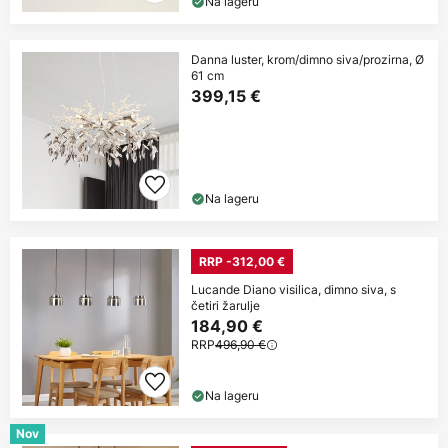
Na lageru
Danna luster, krom/dimno siva/prozirna, Ø
61 cm
399,15 €
Na lageru
RRP -312,00 €
Lucande Diano visilica, dimno siva, s
četiri žarulje
184,90 €
RRP
496,90 €
Na lageru
Nov