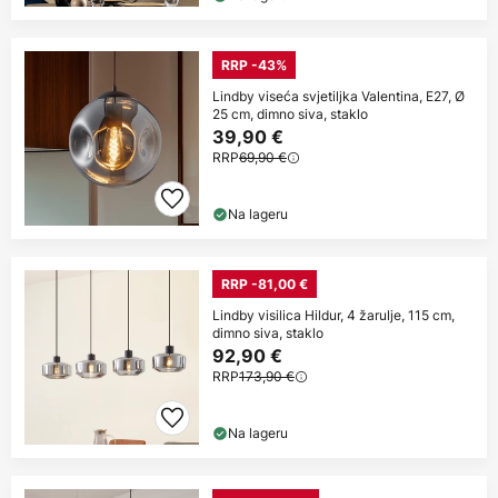
RRP -43%
Lindby viseća svjetiljka Valentina, E27, Ø
25 cm, dimno siva, staklo
39,90 €
RRP
69,90 €
Na lageru
RRP -81,00 €
Lindby visilica Hildur, 4 žarulje, 115 cm,
dimno siva, staklo
92,90 €
RRP
173,90 €
Na lageru