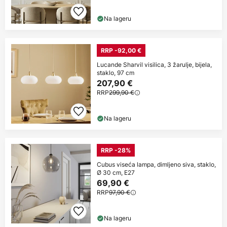
Na lageru
RRP -92,00 €
Lucande Sharvil visilica, 3 žarulje, bijela,
staklo, 97 cm
207,90 €
RRP
299,90 €
Na lageru
RRP -28%
Cubus viseća lampa, dimljeno siva, staklo,
Ø 30 cm, E27
69,90 €
RRP
97,90 €
Na lageru