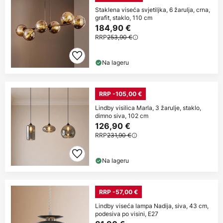
Staklena viseća svjetiljka, 6 žarulja, crna,
grafit, staklo, 110 cm
184,90 €
RRP
253,90 €
Na lageru
RRP -105,00 €
Lindby visilica Marla, 3 žarulje, staklo,
dimno siva, 102 cm
126,90 €
RRP
231,90 €
Na lageru
RRP -57,00 €
Lindby viseća lampa Nadija, siva, 43 cm,
podesiva po visini, E27