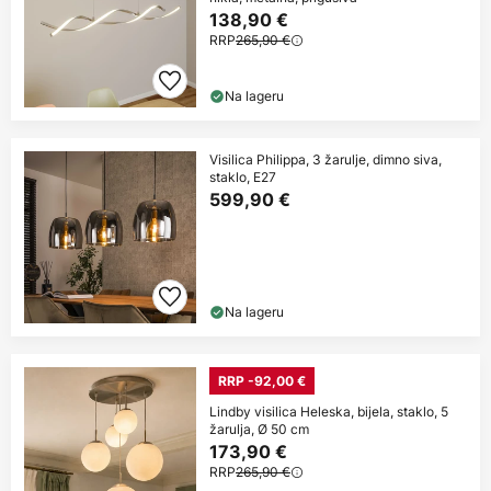
138,90 €
RRP
265,90 €
Na lageru
Visilica Philippa, 3 žarulje, dimno siva,
staklo, E27
599,90 €
Na lageru
RRP -92,00 €
Lindby visilica Heleska, bijela, staklo, 5
žarulja, Ø 50 cm
173,90 €
RRP
265,90 €