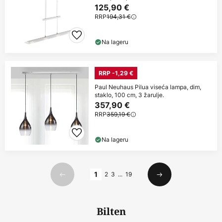
125,90 €
RRP
194,31 €
Na lageru
RRP -1,29 €
Paul Neuhaus Pilua viseća lampa, dim,
staklo, 100 cm, 3 žarulje.
357,90 €
RRP
359,19 €
Na lageru
Stranica
1
2
3
...
19
Prethodno
Sljedeći
Bilten