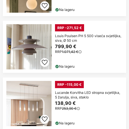
Na lageru
RRP -271,52 €
Louis Poulsen PH 5 500 viseća svjetiljka,
siva, Ø 50 cm
799,90 €
RRP
1.071,42 €
Na lageru
RRP -115,00 €
Lucande Korvitha LED stropna svjetiljka,
5 žarulja, siva, staklo
138,90 €
RRP
253,90 €
Na lageru