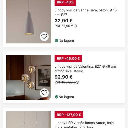
RRP -43%
Lindby visilica Sanne, siva, beton, Ø 15
cm, E27
32,90 €
RRP
57,90 €
Na lageru
RRP -46,00 €
Lindby visilica Valentina, E27, Ø 49 cm,
dimno siva, staklo
92,90 €
RRP
138,90 €
Na lageru
RRP -127,00 €
Lindby LED viseća lampa Auron, boja
nikla, metalna, prigušiva