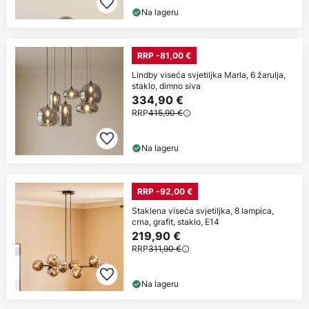
Na lageru
RRP -81,00 €
Lindby viseća svjetiljka Marla, 6 žarulja,
staklo, dimno siva
334,90 €
RRP
415,90 €
Na lageru
RRP -92,00 €
Staklena viseća svjetiljka, 8 lampica,
crna, grafit, staklo, E14
219,90 €
RRP
311,90 €
Na lageru