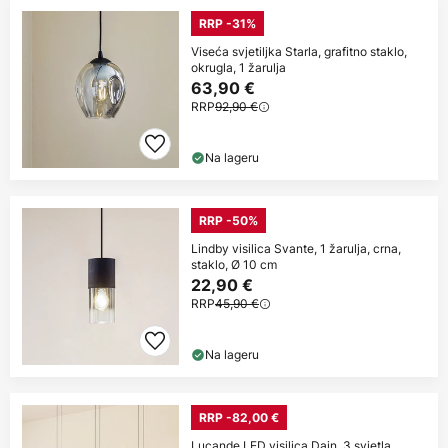
RRP -31%
Viseća svjetiljka Starla, grafitno staklo,
okrugla, 1 žarulja
63,90 €
RRP
92,90 €
Na lageru
RRP -50%
Lindby visilica Svante, 1 žarulja, crna,
staklo, Ø 10 cm
22,90 €
RRP
45,90 €
Na lageru
RRP -82,00 €
Lucande LED visilica Dain, 3 svjetla,