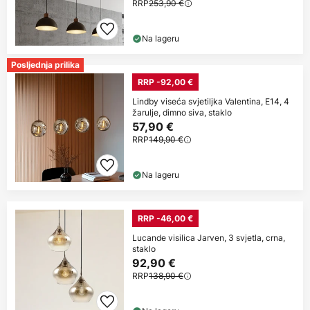
RRP
253,90 €
Na lageru
Posljednja prilika
RRP -92,00 €
Lindby viseća svjetiljka Valentina, E14, 4
žarulje, dimno siva, staklo
57,90 €
RRP
149,90 €
Na lageru
RRP -46,00 €
Lucande visilica Jarven, 3 svjetla, crna,
staklo
92,90 €
RRP
138,90 €