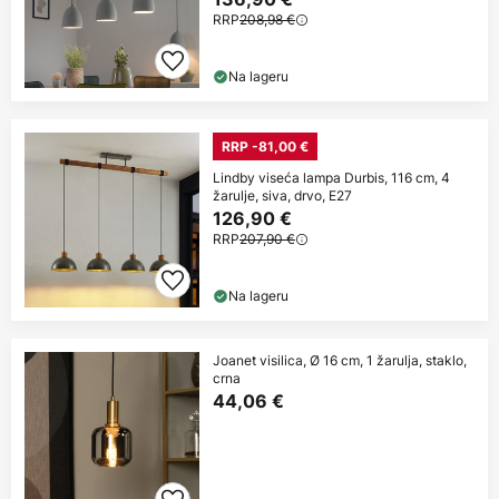
RRP
208,98 €
Na lageru
RRP -81,00 €
Lindby viseća lampa Durbis, 116 cm, 4
žarulje, siva, drvo, E27
126,90 €
RRP
207,90 €
Na lageru
Joanet visilica, Ø 16 cm, 1 žarulja, staklo,
crna
44,06 €