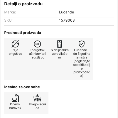
Detalji o proizvodu
Marka:
Lucande
SKU:
1579003
Prednosti proizvoda
Nije
Energetski
S daljinskim
Lucande –
prigušivo
učinkovito i
upravljače
do 5 godina
izdržljivo
m
jamstva
(pogledajte
specifikacij
e
proizvođač
a)
Idealno za ove sobe
Dnevni
Blagovaoni
boravak
ca