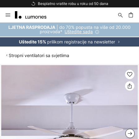
Besplatno vratite robu u roku od 50 dana
Skip
to
Content
| do 70% popusta na više od 20.000
LJETNA RASPRODAJA
proizvoda*
Uštedite sada
prilikom registracije na newsletter
Uštedite 15%
Stropni ventilatori sa svjetlima
Skip
to
the
end
of
the
images
gallery