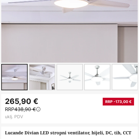
Skip
265,90 €
to
RRP -173,00 €
RRP
438,90 €
the
uklj. PDV
beginning
of
Lucande Divian LED stropni ventilator, bijeli, DC, tih, CCT
the