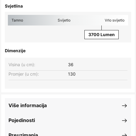
Svjetlina
Tamno
Svijetlo
Vrlo svijetlo
3700 Lumen
Dimenzije
Visina (u cm):
36
Promjer (u cm):
130
Više informacija
Pojedinosti
Preuzimanja