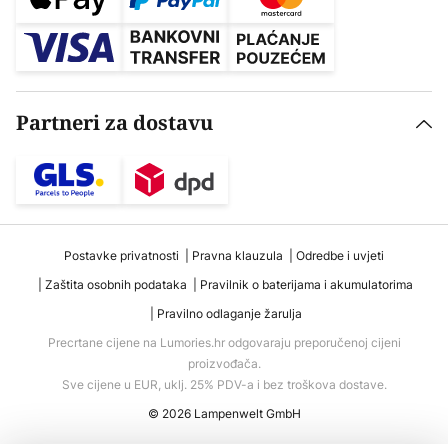
Partneri za dostavu
Postavke privatnosti
Pravna klauzula
Odredbe i uvjeti
Zaštita osobnih podataka
Pravilnik o baterijama i akumulatorima
Pravilno odlaganje žarulja
Precrtane cijene na Lumories.hr odgovaraju preporučenoj cijeni
proizvođača.
Sve cijene u EUR, uklj. 25% PDV-a i bez troškova dostave.
© 2026 Lampenwelt GmbH