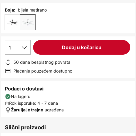
images
gallery
bijela matirano
Boja:
1
Dodaj u košaricu
50 dana besplatnog povrata
Plaćanje pouzećem dostupno
Podaci o dostavi
Na lageru
Rok isporuke: 4 - 7 dana
ugrađena
Žarulja je trajno
Slični proizvodi