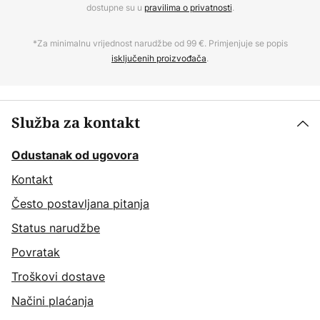
dostupne su u
pravilima o privatnosti
.
*Za minimalnu vrijednost narudžbe od 99 €. Primjenjuje se popis
isključenih proizvođača
.
Služba za kontakt
Odustanak od ugovora
Kontakt
Često postavljana pitanja
Status narudžbe
Povratak
Troškovi dostave
Načini plaćanja