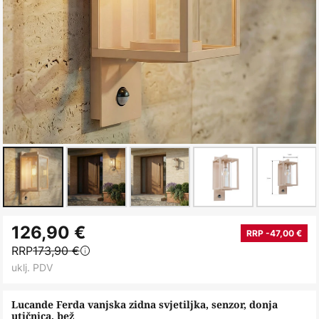
Skip
126,90 €
to
RRP -47,00 €
RRP
173,90 €
the
uklj. PDV
beginning
of
Lucande Ferda vanjska zidna svjetiljka, senzor, donja
the
utičnica, bež