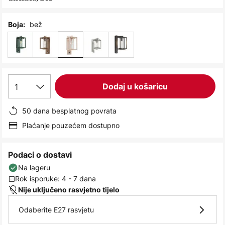
images
gallery
bež
Boja:
1
Dodaj u košaricu
50 dana besplatnog povrata
Plaćanje pouzećem dostupno
Podaci o dostavi
Na lageru
Rok isporuke: 4 - 7 dana
Nije uključeno rasvjetno tijelo
Odaberite E27 rasvjetu