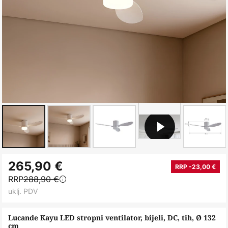
Skip
265,90 €
to
RRP -23,00 €
RRP
288,90 €
the
uklj. PDV
beginning
of
Lucande Kayu LED stropni ventilator, bijeli, DC, tih, Ø 132
the
cm