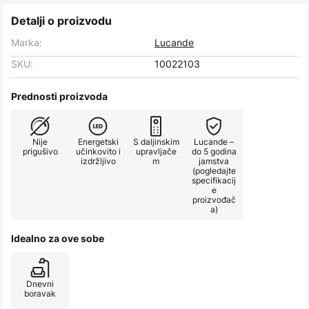
Detalji o proizvodu
Marka:
Lucande
SKU:
10022103
Prednosti proizvoda
Nije
Energetski
S daljinskim
Lucande –
prigušivo
učinkovito i
upravljače
do 5 godina
izdržljivo
m
jamstva
(pogledajte
specifikacij
e
proizvođač
a)
Idealno za ove sobe
Dnevni
boravak