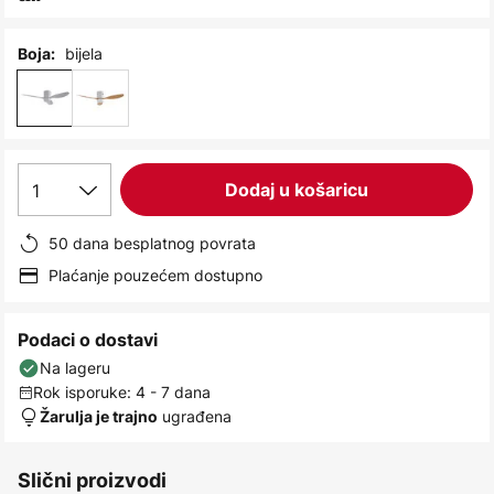
images
gallery
bijela
Boja:
1
Dodaj u košaricu
50 dana besplatnog povrata
Plaćanje pouzećem dostupno
Podaci o dostavi
Na lageru
Rok isporuke: 4 - 7 dana
ugrađena
Žarulja je trajno
Slični proizvodi