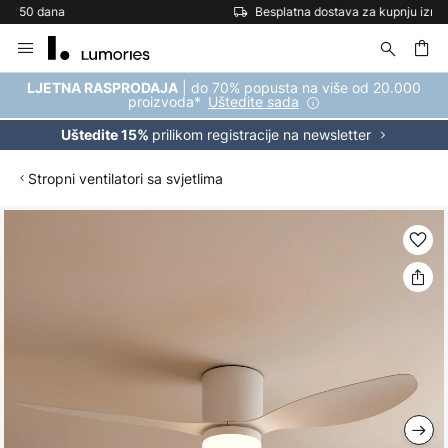
Besplatna dostava za kupnju iznad 69 €
Skip
to
Content
| do 70% popusta na više od 20.000
LJETNA RASPRODAJA
proizvoda*
Uštedite sada
prilikom registracije na newsletter
Uštedite 15%
Stropni ventilatori sa svjetlima
Skip
to
the
end
of
the
images
gallery