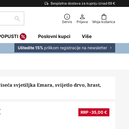
Besplatna dostava za kupnju iznad 69 €
traži
Servis
Prijava
Moja košarica
POPUSTI
Poslovni kupci
Više
prilikom registracije na newsletter
Uštedite 15%
seća svjetiljka Emara, svijetlo drvo, hrast,
€
RRP -35,00 €