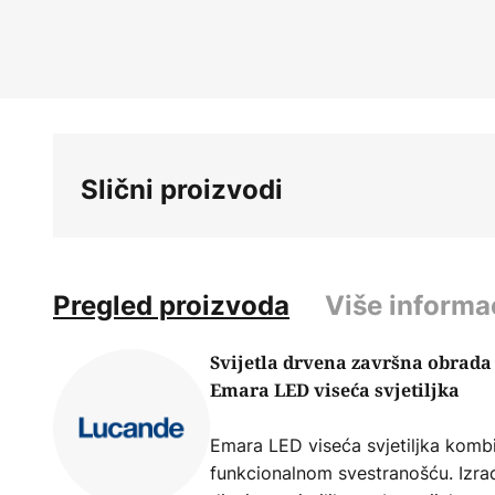
Skip
to
the
beginning
of
the
images
Slični proizvodi
gallery
Pregled proizvoda
Više informa
Svijetla drvena završna obrada 
Emara LED viseća svjetiljka
Emara LED viseća svjetiljka kombin
funkcionalnom svestranošću. Izrađ