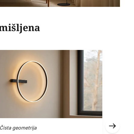
smišljena
Čista geometrija
Smeđa i 