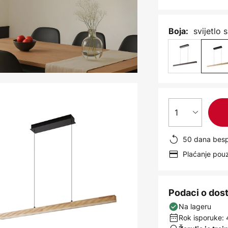
svijetlo
Boja:
1
50 dana besp
Plaćanje po
Podaci o dos
Na lageru
Rok isporuke: 