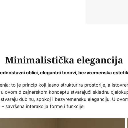
Minimalistička elegancija
ednostavni oblici, elegantni tonovi, bezvremenska esteti
jenja: to je princip koji jasno strukturira prostorije, a istov
u se u ovom dizajnerskom konceptu stvarajući skladnu cjelokup
 stvaraju dubinu, spokoj i bezvremensku eleganciju. U ovom
o – savršena interakcija forme i funkcije.