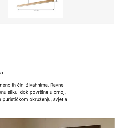
ka
remeno ih čini živahnima. Ravne
nu sliku, dok površine u crnoj,
 purističkom okruženju, svjetla