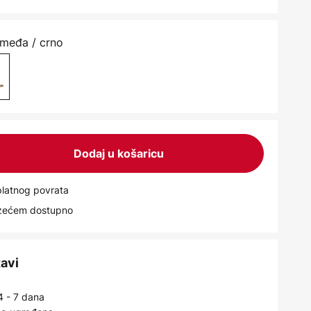
 smeđa / crno
Dodaj u košaricu
latnog povrata
uzećem dostupno
tavi
4 - 7 dana