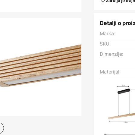
Žarulja je traj
Detalji o pro
Marka:
SKU:
Dimenzije:
Materijal: