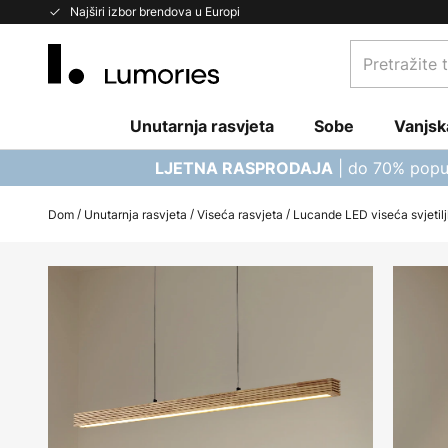
Skip
Najširi izbor brendova u Europi
to
Pretražite
Content
trgovinu...
Unutarnja rasvjeta
Sobe
Vanjsk
| do 70% popu
LJETNA RASPRODAJA
Dom
Unutarnja rasvjeta
Viseća rasvjeta
Lucande LED viseća svjetilj
Skip
to
the
end
of
the
images