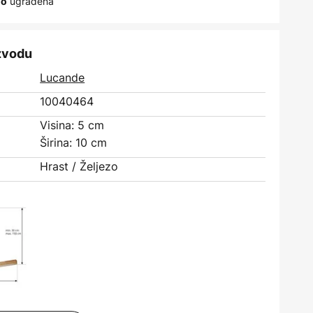
ugrađena
no
izvodu
Lucande
10040464
Visina: 5 cm
Širina: 10 cm
Hrast / Željezo