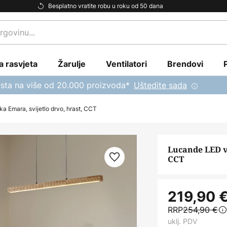
Besplatno vratite robu u roku od 50 dana
a rasvjeta
Žarulje
Ventilatori
Brendovi
sta na više od 20.000 proizvoda*
Uštedite sada
ka Emara, svijetlo drvo, hrast, CCT
Lucande LED vi
CCT
219,90 
RRP
254,90 €
uklj. PDV