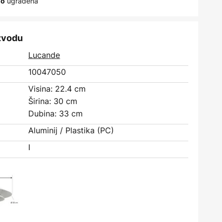
ugrađena
no
izvodu
Lucande
10047050
Visina: 22.4 cm
Širina: 30 cm
Dubina: 33 cm
Aluminij / Plastika (PC)
I