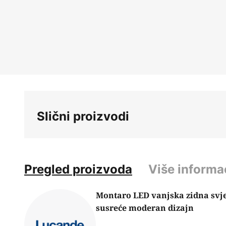
Skip
to
the
beginning
of
the
images
gallery
Slični proizvodi
Pregled proizvoda
Više informa
Montaro LED vanjska zidna svje
susreće moderan dizajn