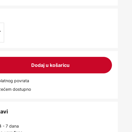
Dodaj u košaricu
latnog povrata
uzećem dostupno
tavi
4 - 7 dana