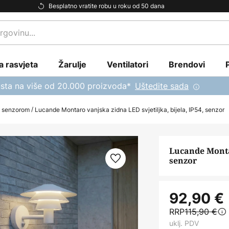
Besplatno vratite robu u roku od 50 dana
a rasvjeta
Žarulje
Ventilatori
Brendovi
sta na više od 20.000 proizvoda*
Uštedite sada
a senzorom
Lucande Montaro vanjska zidna LED svjetiljka, bijela, IP54, senzor
Lucande Montar
senzor
92,90 €
RRP
115,90 €
uklj. PDV