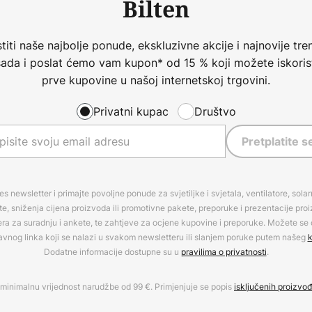
Bilten
iti naše najbolje ponude, ekskluzivne akcije i najnovije tren
 sada i poslat ćemo vam kupon* od 15 % koji možete iskorist
prve kupovine u našoj internetskoj trgovini.
Privatni kupac
Društvo
Pretplatite s
es newsletter i primajte povoljne ponude za svjetiljke i svjetala, ventilatore, sola
, sniženja cijena proizvoda ili promotivne pakete, preporuke i prezentacije pro
era za suradnju i ankete, te zahtjeve za ocjene kupovine i preporuke. Možete se o
avnog linka koji se nalazi u svakom newsletteru ili slanjem poruke putem našeg
k
Dodatne informacije dostupne su u
pravilima o privatnosti
.
minimalnu vrijednost narudžbe od 99 €. Primjenjuje se popis
isključenih proizvo