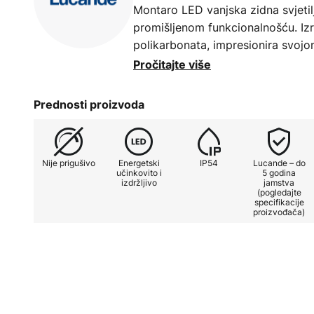
Montaro LED vanjska zidna svjetil
promišljenom funkcionalnošću. Iz
polikarbonata, impresionira svojo
IP54 zaštitom, što je čini idealno
Pročitajte više
LED izvor svjetlosti pruža toplo b
od 3000 K, stvarajući ugodnu atm
Prednosti proizvoda
boja od 80 Ra postiže se prirodan 
Minimalistički bijeli dizajn, koji j
Nije prigušivo
Energetski
IP54
Lucande – do
besprijekorno se uklapa u modernu
učinkovito i
5 godina
izdržljivo
jamstva
akcente. Praktični senzor pokret
(pogledajte
rasvjete, kombinirajući praktično
specifikacije
proizvođača)
Tehničke specifikacije:
- Kut detekcije 100°
- Domet detekcije 6–8 m