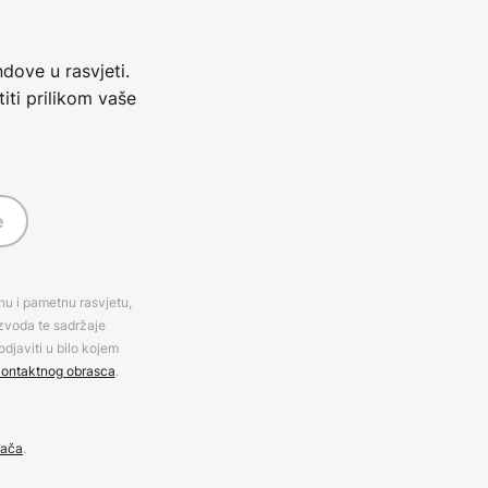
dove u rasvjeti.
iti prilikom vaše
e
rnu i pametnu rasvjetu,
izvoda te sadržaje
djaviti u bilo kojem
ontaktnog obrasca
.
đača
.