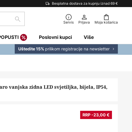
Besplatna dostava za kupnju iznad 69 €
traži
Servis
Prijava
Moja košarica
POPUSTI
Poslovni kupci
Više
prilikom registracije na newsletter
Uštedite 15%
o vanjska zidna LED svjetiljka, bijela, IP54,
RRP -23,00 €