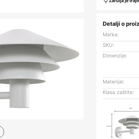
Žarulja je traj
Detalji o pro
Marka:
SKU:
Dimenzije:
Materijal:
Klasa zaštite: