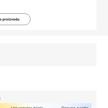
i o proizvodu
k
Univerzalna bijela
Dnevno svjetlo