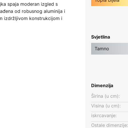
jka spaja moderan izgled s
rađena od robusnog aluminija i
m izdržljivom konstrukcijom i
m za vanjsku upotrebu. Integrirani
ijelo svjetlo s temperaturom boje
Svjetlina
osferu. S indeksom reprodukcije
i harmoničan efekt osvjetljenja.
Tamno
e osmislio Frederik Kurzweg,
 arhitekturu i dodaje elegantne
a omogućuje automatsku kontrolu
st s energetskom učinkovitošću.
Dimenzija
Širina (u cm):
Visina (u cm):
iskrcavanje:
Ostale dimenzije: