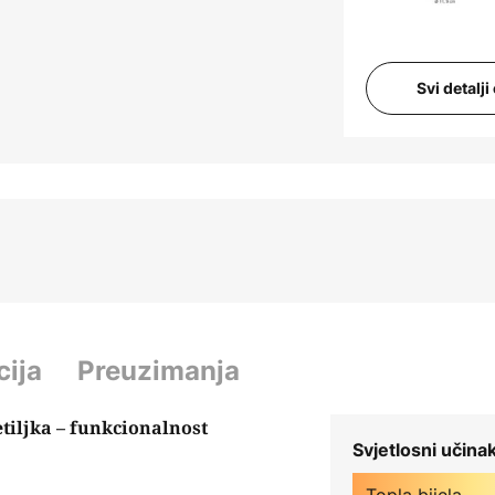
Svi detalj
cija
Preuzimanja
tiljka – funkcionalnost
Svjetlosni učina
Topla bijela