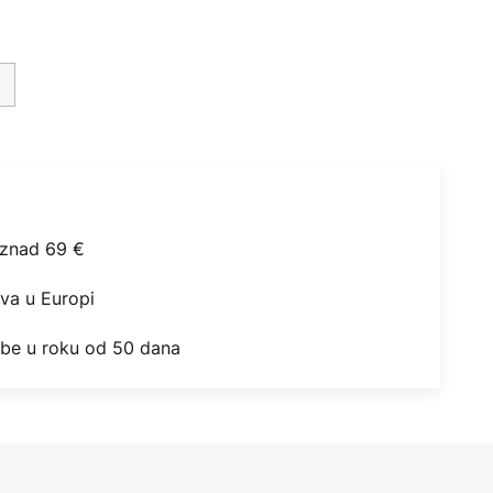
iznad 69 €
ova u Europi
obe u roku od 50 dana