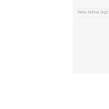
od 10 sekundi do 8 minuta
Neto težina (kg):
o 2000 luksa
,2 m