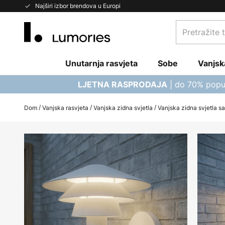
Skip
Najširi izbor brendova u Europi
to
Pretražite
Content
trgovinu...
Unutarnja rasvjeta
Sobe
Vanjsk
| do 70% popu
LJETNA RASPRODAJA
Dom
Vanjska rasvjeta
Vanjska zidna svjetla
Vanjska zidna svjetla s
Skip
to
the
end
of
the
images