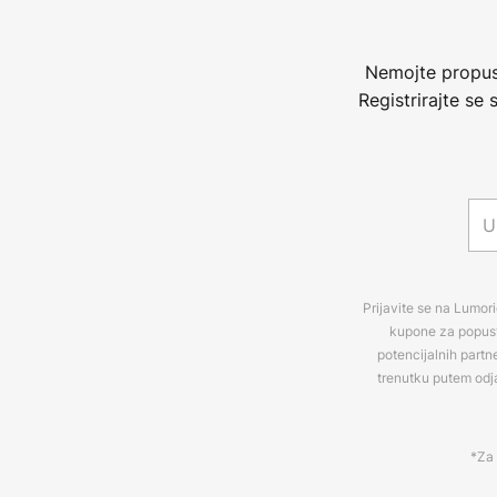
Nemojte propust
Registrirajte se
Prijavite se na Lumori
kupone za popuste
potencijalnih partn
trenutku putem odj
*Za 