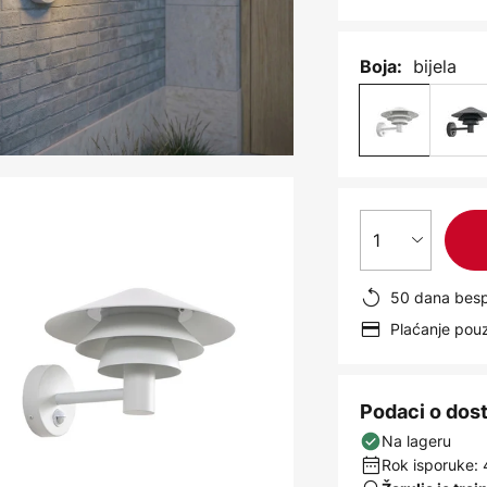
bijela
Boja:
1
50 dana besp
Plaćanje po
Podaci o dos
Na lageru
Rok isporuke: 