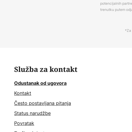
potencijalnih partn
trenutku putem odj
*Za 
Služba za kontakt
Odustanak od ugovora
Kontakt
Često postavljana pitanja
Status narudžbe
Povratak