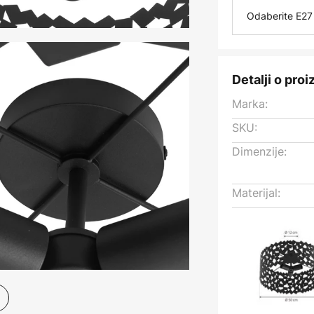
Odaberite E27 
Detalji o pro
Marka:
SKU:
Dimenzije:
Materijal: