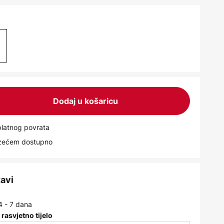
Dodaj u košaricu
latnog povrata
uzećem dostupno
tavi
4 - 7 dana
 rasvjetno tijelo