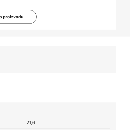
i o proizvodu
21,6