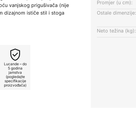
Promjer (u cm):
oću vanjskog prigušivača (nije
m dizajnom ističe stil i stoga
Ostale dimenzije:
tete i vrhunci koji karakteriziraju
ampi. Plafonjera ima E27 grlo.
Neto težina (kg):
ka dat će osobniji pečat svakom
jim se stilom interijera
ealna je za savršeno
torije. Stvorite privlačno
Lucande – do
stropnom svjetiljkom.
5 godina
jamstva
(pogledajte
specifikacije
proizvođača)