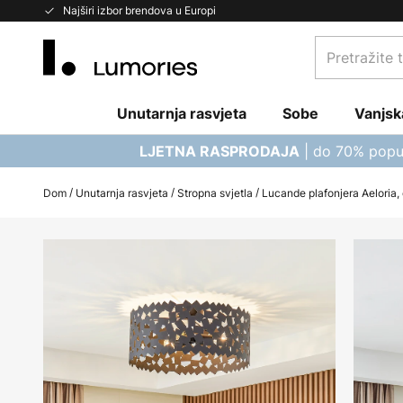
Skip
Najširi izbor brendova u Europi
to
Pretražite
Content
trgovinu...
Unutarnja rasvjeta
Sobe
Vanjsk
| do 70% popu
LJETNA RASPRODAJA
Dom
Unutarnja rasvjeta
Stropna svjetla
Lucande plafonjera Aeloria, 
Skip
to
the
end
of
the
images