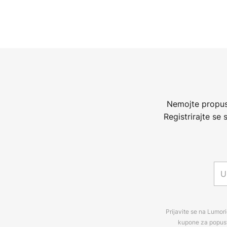
Nemojte propust
Registrirajte se
Prijavite se na Lumori
kupone za popuste