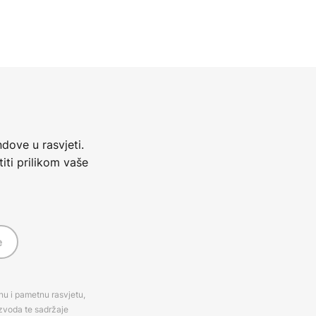
dove u rasvjeti.
iti prilikom vaše
e
rnu i pametnu rasvjetu,
izvoda te sadržaje