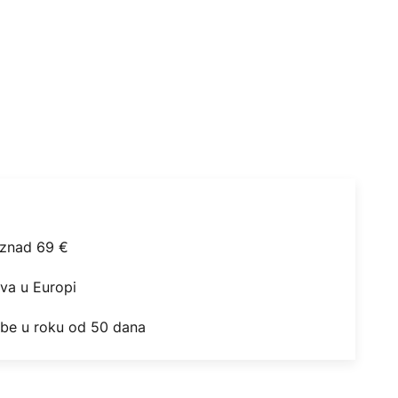
iznad 69 €
ova u Europi
obe u roku od 50 dana