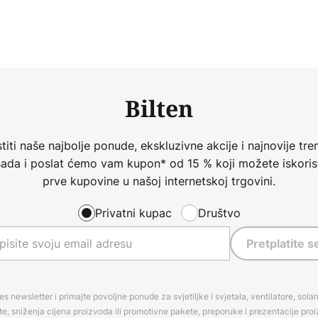
Bilten
iti naše najbolje ponude, ekskluzivne akcije i najnovije tren
 sada i poslat ćemo vam kupon* od 15 % koji možete iskorist
prve kupovine u našoj internetskoj trgovini.
Privatni kupac
Društvo
Pretplatite s
es newsletter i primajte povoljne ponude za svjetiljke i svjetala, ventilatore, sola
, sniženja cijena proizvoda ili promotivne pakete, preporuke i prezentacije pro