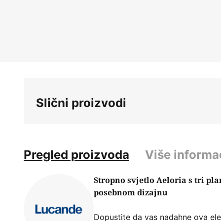
Skip
to
the
beginning
of
the
images
gallery
Slični proizvodi
Pregled proizvoda
Više informa
Stropno svjetlo Aeloria s tri p
posebnom dizajnu
Dopustite da vas nadahne ova eleg