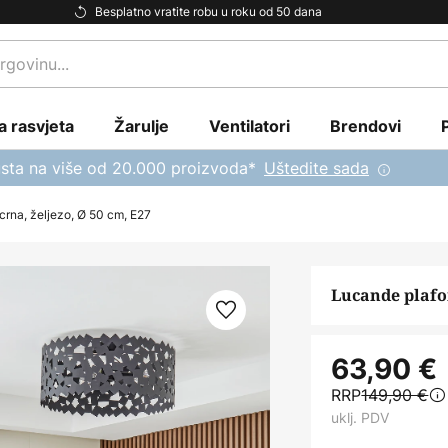
Besplatno vratite robu u roku od 50 dana
a rasvjeta
Žarulje
Ventilatori
Brendovi
sta na više od 20.000 proizvoda*
Uštedite sada
crna, željezo, Ø 50 cm, E27
Lucande plafon
63,90 €
RRP
149,90 €
uklj. PDV