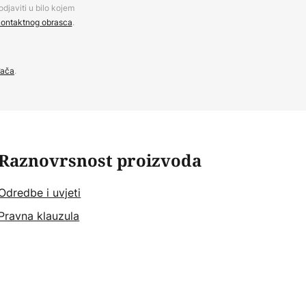
djaviti u bilo kojem
ontaktnog obrasca
.
đača
.
Raznovrsnost proizvoda
Odredbe i uvjeti
Pravna klauzula