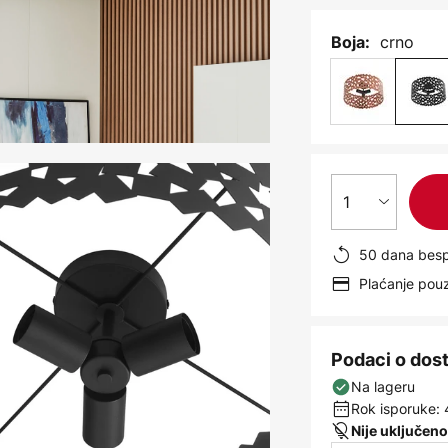
crno
Boja:
1
50 dana besp
Plaćanje po
Podaci o dos
Na lageru
Rok isporuke: 
Nije uključeno