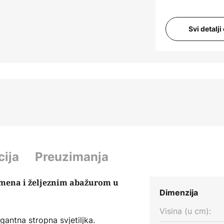
Svi detalj
cija
Preuzimanja
lamena i željeznim abažurom u
Dimenzija
Visina (u cm):
antna stropna svjetiljka.