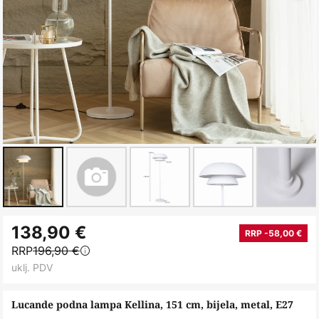
Skip
138,90 €
to
RRP -58,00 €
RRP
196,90 €
the
uklj. PDV
beginning
of
Lucande podna lampa Kellina, 151 cm, bijela, metal, E27
the