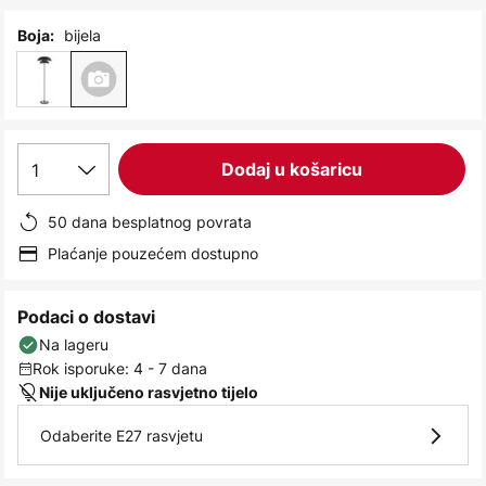
images
gallery
bijela
Boja:
1
Dodaj u košaricu
50 dana besplatnog povrata
Plaćanje pouzećem dostupno
Podaci o dostavi
Na lageru
Rok isporuke: 4 - 7 dana
Nije uključeno rasvjetno tijelo
Odaberite E27 rasvjetu