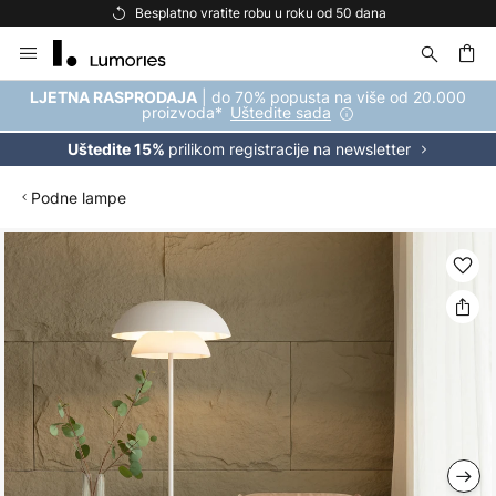
Besplatno vratite robu u roku od 50 dana
Skip
to
Content
| do 70% popusta na više od 20.000
LJETNA RASPRODAJA
proizvoda*
Uštedite sada
prilikom registracije na newsletter
Uštedite 15%
Podne lampe
Skip
to
the
end
of
the
images
gallery