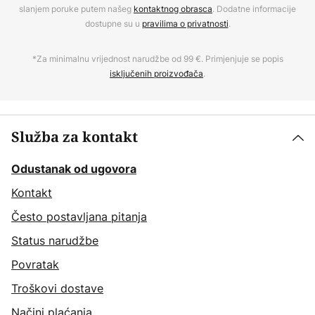
slanjem poruke putem našeg
kontaktnog obrasca
. Dodatne informacije
dostupne su u
pravilima o privatnosti
.
*Za minimalnu vrijednost narudžbe od 99 €. Primjenjuje se popis
isključenih proizvođača
.
Služba za kontakt
Odustanak od ugovora
Kontakt
Često postavljana pitanja
Status narudžbe
Povratak
Troškovi dostave
Načini plaćanja