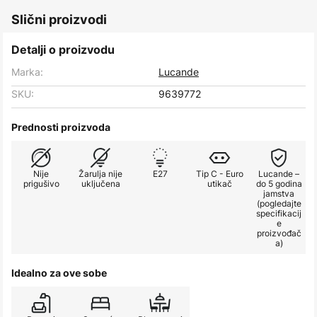
Slični proizvodi
Detalji o proizvodu
Marka:
Lucande
SKU:
9639772
Prednosti proizvoda
Nije
Žarulja nije
E27
Tip C - Euro
Lucande –
prigušivo
uključena
utikač
do 5 godina
jamstva
(pogledajte
specifikacij
e
proizvođač
a)
Idealno za ove sobe