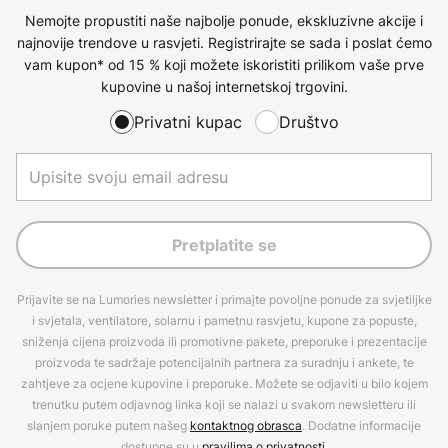
Nemojte propustiti naše najbolje ponude, ekskluzivne akcije i
najnovije trendove u rasvjeti. Registrirajte se sada i poslat ćemo
vam kupon* od 15 % koji možete iskoristiti prilikom vaše prve
kupovine u našoj internetskoj trgovini.
Privatni kupac
Društvo
Pretplatite se
Prijavite se na Lumories newsletter i primajte povoljne ponude za svjetiljke
i svjetala, ventilatore, solarnu i pametnu rasvjetu, kupone za popuste,
sniženja cijena proizvoda ili promotivne pakete, preporuke i prezentacije
proizvoda te sadržaje potencijalnih partnera za suradnju i ankete, te
zahtjeve za ocjene kupovine i preporuke. Možete se odjaviti u bilo kojem
trenutku putem odjavnog linka koji se nalazi u svakom newsletteru ili
slanjem poruke putem našeg
kontaktnog obrasca
. Dodatne informacije
dostupne su u
pravilima o privatnosti
.