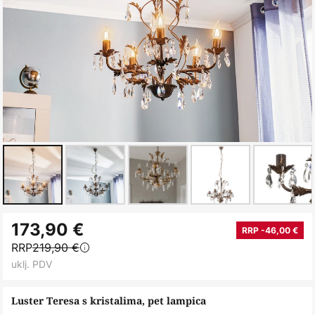
Skip
173,90 €
to
RRP -46,00 €
RRP
219,90 €
the
uklj. PDV
beginning
of
Luster Teresa s kristalima, pet lampica
the