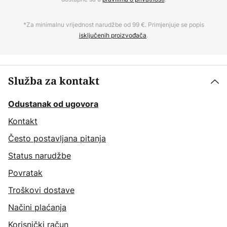
*Za minimalnu vrijednost narudžbe od 99 €. Primjenjuje se popis
isključenih proizvođača
.
Služba za kontakt
Odustanak od ugovora
Kontakt
Često postavljana pitanja
Status narudžbe
Povratak
Troškovi dostave
Načini plaćanja
Korisnički račun