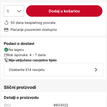
images
gallery
1
Dodaj u košaricu
50 dana besplatnog povrata
Plaćanje pouzećem dostupno
Podaci o dostavi
Na lageru
Rok isporuke: 4 - 7 dana
Nije uključeno rasvjetno tijelo
Odaberite E14 rasvjetu
Slični proizvodi
Detalji o proizvodu
SKU:
8603022