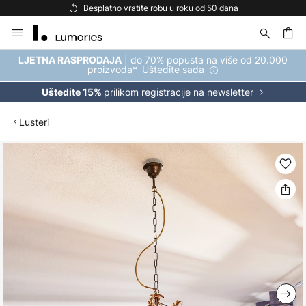
Besplatno vratite robu u roku od 50 dana
Skip
to
Content
| do 70% popusta na više od 20.000
LJETNA RASPRODAJA
proizvoda*
Uštedite sada
prilikom registracije na newsletter
Uštedite 15%
Lusteri
Skip
to
the
end
of
the
images
gallery