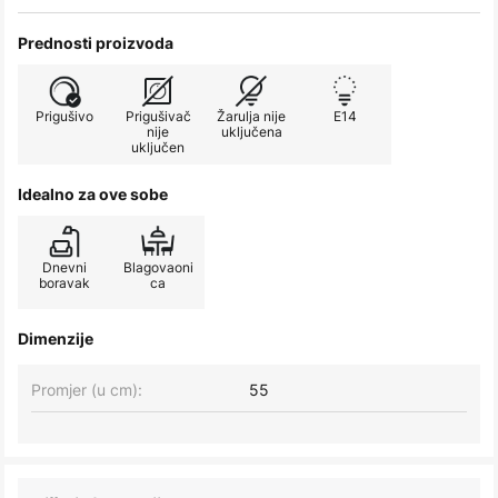
Prednosti proizvoda
Prigušivo
Prigušivač
Žarulja nije
E14
nije
uključena
uključen
Idealno za ove sobe
Dnevni
Blagovaoni
boravak
ca
Dimenzije
Promjer (u cm):
55