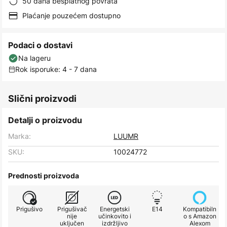
50 dana besplatnog povrata
Plaćanje pouzećem dostupno
Podaci o dostavi
Na lageru
Rok isporuke: 4 - 7 dana
Slični proizvodi
Detalji o proizvodu
Marka:
LUUMR
SKU:
10024772
Prednosti proizvoda
Prigušivo
Prigušivač
Energetski
E14
Kompatibiln
nije
učinkovito i
o s Amazon
uključen
izdržljivo
Alexom