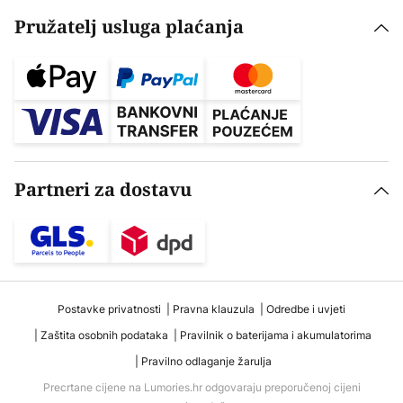
Pružatelj usluga plaćanja
Partneri za dostavu
Postavke privatnosti
Pravna klauzula
Odredbe i uvjeti
Zaštita osobnih podataka
Pravilnik o baterijama i akumulatorima
Pravilno odlaganje žarulja
Precrtane cijene na Lumories.hr odgovaraju preporučenoj cijeni