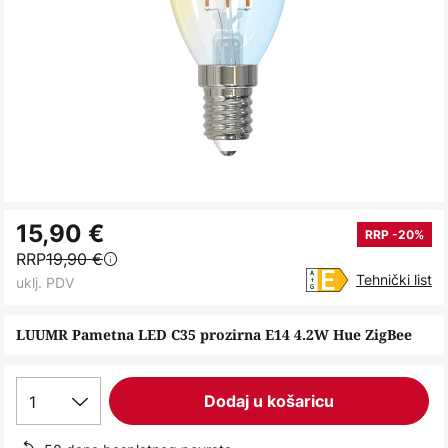
Skip
15,90 €
to
RRP -20%
RRP
19,90 €
the
Tehnički list
uklj. PDV
beginning
of
LUUMR Pametna LED C35 prozirna E14 4.2W Hue ZigBee
the
images
gallery
1
Dodaj u košaricu