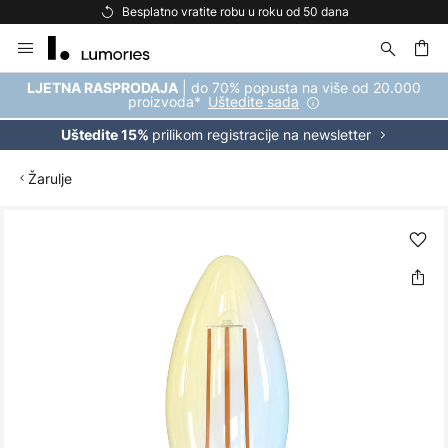
Besplatno vratite robu u roku od 50 dana
Skip
to
Content
| do 70% popusta na više od 20.000
LJETNA RASPRODAJA
proizvoda*
Uštedite sada
prilikom registracije na newsletter
Uštedite 15%
Žarulje
Skip
to
the
end
of
the
images
gallery