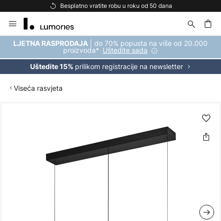
Besplatno vratite robu u roku od 50 dana
Skip
to
Content
| do 70% popusta na više od 20.000
LJETNA RASPRODAJA
proizvoda*
Uštedite sada
prilikom registracije na newsletter
Uštedite 15%
Viseća rasvjeta
Skip
to
the
end
of
the
images
gallery