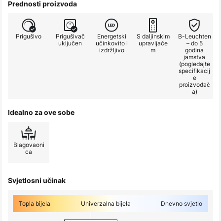
Prednosti proizvoda
Prigušivo
Prigušivač
Energetski
S daljinskim
B-Leuchten
uključen
učinkovito i
upravljače
– do 5
izdržljivo
m
godina
jamstva
(pogledajte
specifikacij
e
proizvođač
a)
Idealno za ove sobe
Blagovaoni
ca
Svjetlosni učinak
Topla bijela
Univerzalna bijela
Dnevno svjetlo