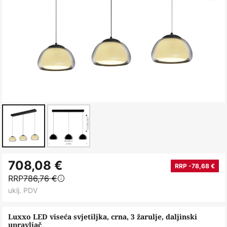
Skip
708,08 €
to
RRP -78,68 €
RRP
786,76 €
the
uklj. PDV
beginning
of
Luxxo LED viseća svjetiljka, crna, 3 žarulje, daljinski
the
upravljač