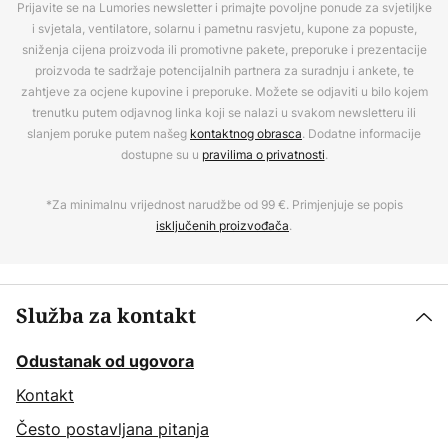
Prijavite se na Lumories newsletter i primajte povoljne ponude za svjetiljke
i svjetala, ventilatore, solarnu i pametnu rasvjetu, kupone za popuste,
sniženja cijena proizvoda ili promotivne pakete, preporuke i prezentacije
proizvoda te sadržaje potencijalnih partnera za suradnju i ankete, te
zahtjeve za ocjene kupovine i preporuke. Možete se odjaviti u bilo kojem
trenutku putem odjavnog linka koji se nalazi u svakom newsletteru ili
slanjem poruke putem našeg
kontaktnog obrasca
. Dodatne informacije
dostupne su u
pravilima o privatnosti
.
*Za minimalnu vrijednost narudžbe od 99 €. Primjenjuje se popis
isključenih proizvođača
.
Služba za kontakt
Odustanak od ugovora
Kontakt
Često postavljana pitanja