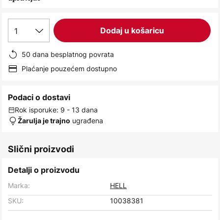
images
gallery
1
Dodaj u košaricu
50 dana besplatnog povrata
Plaćanje pouzećem dostupno
Podaci o dostavi
Rok isporuke: 9 - 13 dana
ugrađena
Žarulja je trajno
Slični proizvodi
Detalji o proizvodu
Marka:
HELL
SKU:
10038381