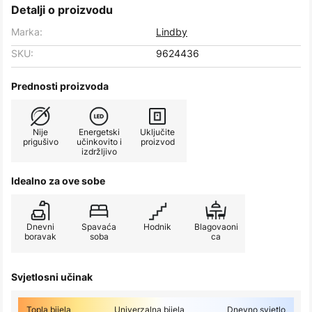
Detalji o proizvodu
Marka:
Lindby
SKU:
9624436
Prednosti proizvoda
Nije
Energetski
Uključite
prigušivo
učinkovito i
proizvod
izdržljivo
Idealno za ove sobe
Dnevni
Spavaća
Hodnik
Blagovaoni
boravak
soba
ca
Svjetlosni učinak
Topla bijela
Univerzalna bijela
Dnevno svjetlo