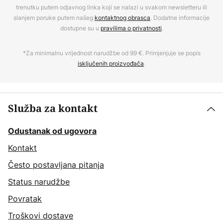
trenutku putem odjavnog linka koji se nalazi u svakom newsletteru ili
slanjem poruke putem našeg
kontaktnog obrasca
. Dodatne informacije
dostupne su u
pravilima o privatnosti
.
*Za minimalnu vrijednost narudžbe od 99 €. Primjenjuje se popis
isključenih proizvođača
.
Služba za kontakt
Odustanak od ugovora
Kontakt
Često postavljana pitanja
Status narudžbe
Povratak
Troškovi dostave