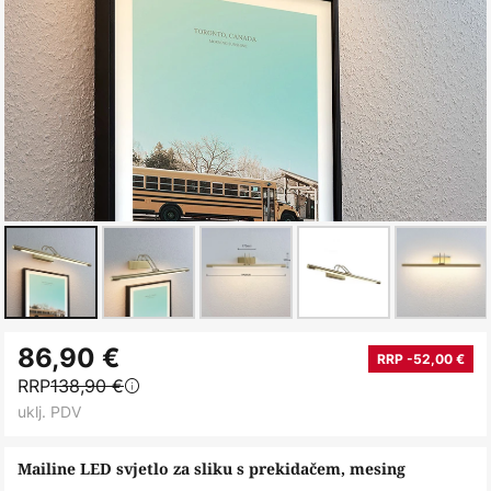
Skip
86,90 €
to
RRP -52,00 €
RRP
138,90 €
the
uklj. PDV
beginning
of
Mailine LED svjetlo za sliku s prekidačem, mesing
the