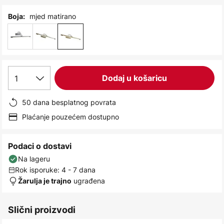
images
gallery
mjed matirano
Boja:
1
Dodaj u košaricu
50 dana besplatnog povrata
Plaćanje pouzećem dostupno
Podaci o dostavi
Na lageru
Rok isporuke: 4 - 7 dana
ugrađena
Žarulja je trajno
Slični proizvodi