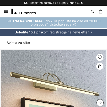
Besplatna dostava za kupnju iznad 69 €
Skip
to
Content
| do 70% popusta na više od 20.000
LJETNA RASPRODAJA
proizvoda*
Uštedite sada
prilikom registracije na newsletter
Uštedite 15%
Svjetla za slike
Skip
to
the
end
of
the
images
gallery