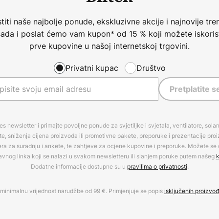
iti naše najbolje ponude, ekskluzivne akcije i najnovije tren
 sada i poslat ćemo vam kupon* od 15 % koji možete iskorist
prve kupovine u našoj internetskoj trgovini.
Privatni kupac
Društvo
Pretplatite s
es newsletter i primajte povoljne ponude za svjetiljke i svjetala, ventilatore, sola
, sniženja cijena proizvoda ili promotivne pakete, preporuke i prezentacije pro
era za suradnju i ankete, te zahtjeve za ocjene kupovine i preporuke. Možete se o
avnog linka koji se nalazi u svakom newsletteru ili slanjem poruke putem našeg
k
Dodatne informacije dostupne su u
pravilima o privatnosti
.
minimalnu vrijednost narudžbe od 99 €. Primjenjuje se popis
isključenih proizvo