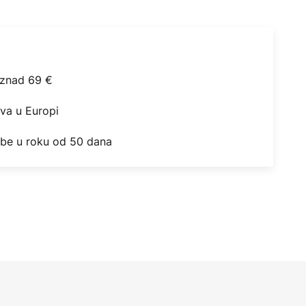
iznad 69 €
ova u Europi
obe u roku od 50 dana