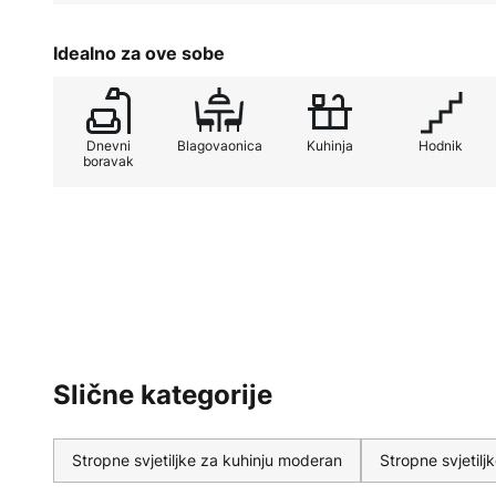
Kompaktan dizajn s promjerom od
Idealno za ove sobe
u moderne interijere i čini svjetilj
upečatljivim dodatkom svakom d
elegancijom i funkcionalnom orij
Focus prednost je svake prostorije 
Dnevni
Blagovaonica
Kuhinja
Hodnik
boravak
Slične kategorije
Stropne svjetiljke za kuhinju moderan
Stropne svjetil