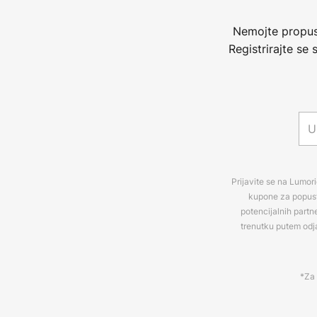
Nemojte propust
Registrirajte se
Prijavite se na Lumori
kupone za popuste
potencijalnih partn
trenutku putem odj
*Za 