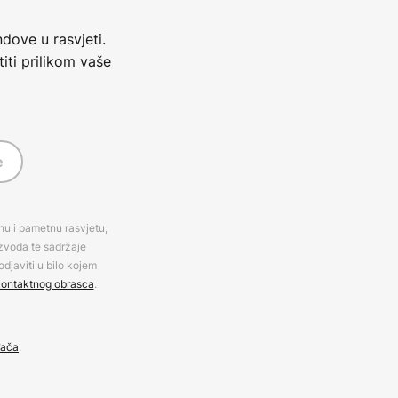
dove u rasvjeti.
iti prilikom vaše
e
rnu i pametnu rasvjetu,
izvoda te sadržaje
djaviti u bilo kojem
ontaktnog obrasca
.
đača
.