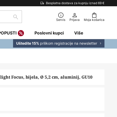
Besplatna dostava za kupnju iznad 69 €
traži
Servis
Prijava
Moja košarica
POPUSTI
Poslovni kupci
Više
prilikom registracije na newsletter
Uštedite 15%
ght Focus, bijela, Ø 5,2 cm, aluminij, GU10