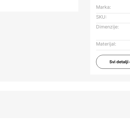
Marka:
SKU:
Dimenzije:
Materijal:
Svi detalj