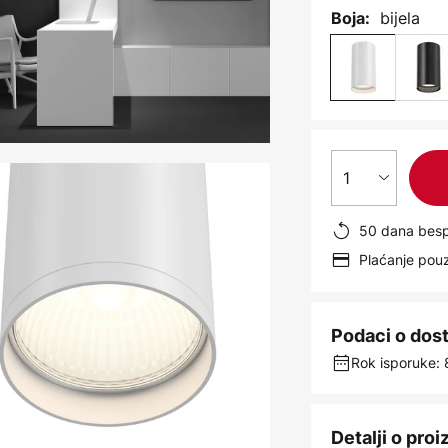
bijela
Boja:
1
50 dana besp
Plaćanje po
Podaci o dos
Rok isporuke: 
Detalji o pro