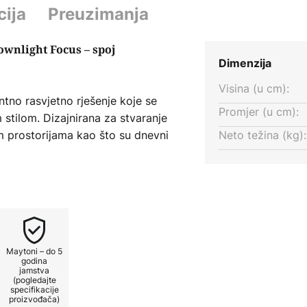
cija
Preuzimanja
ownlight Focus – spoj
Dimenzija
Visina (u cm):
tno rasvjetno rješenje koje se
Promjer (u cm):
m stilom. Dizajnirana za stvaranje
m prostorijama kao što su dnevni
Neto težina (kg):
hodnik, ova svjetiljka izrađena
jeloj boji pruža suptilan, ali
orištenje s GU10 svjetiljkama i
e naglašava karakter prostorije.
Maytoni – do 5
nzitet svjetla se može prilagoditi
godina
jamstva
m vanjskog prigušivača koji
(pogledajte
će rasvjete.
specifikacije
proizvođača)