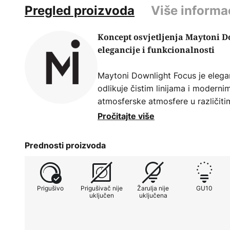
Pregled proizvoda
Više informa
Koncept osvjetljenja Maytoni D
elegancije i funkcionalnosti
Maytoni Downlight Focus je elegan
odlikuje čistim linijama i moderni
atmosferske atmosfere u različiti
boravak, blagovaonica, kuhinja ili 
Pročitajte više
od visokokvalitetnog aluminija u bi
učinkovit izvor svjetlosti.
Prednosti proizvoda
Downlight Focus dizajniran je za k
omogućuje ciljano osvjetljenje koj
Prigušivo
Prigušivač nije
Žarulja nije
GU10
Iako prigušivač nije uključen, inte
uključen
uključena
individualnim potrebama ugradnjo
varira od umirujuće do stimuliraju