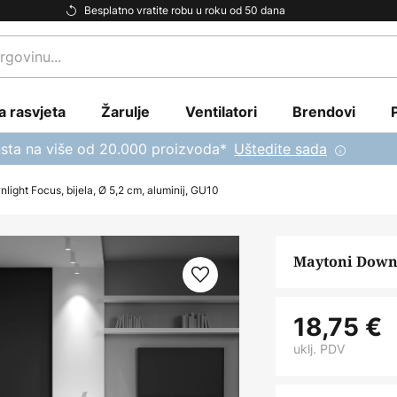
Besplatno vratite robu u roku od 50 dana
a rasvjeta
Žarulje
Ventilatori
Brendovi
sta na više od 20.000 proizvoda*
Uštedite sada
ight Focus, bijela, Ø 5,2 cm, aluminij, GU10
Maytoni Downli
18,75 €
uklj. PDV