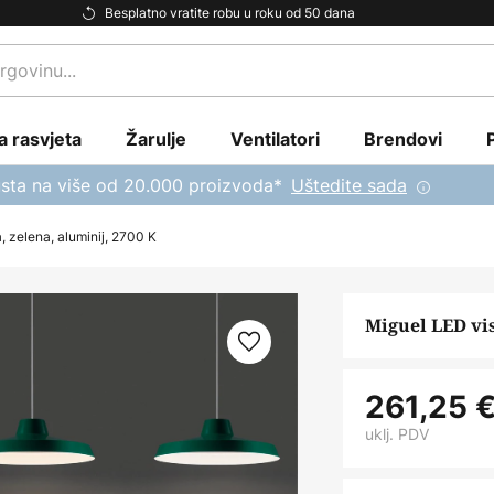
Besplatno vratite robu u roku od 50 dana
a rasvjeta
Žarulje
Ventilatori
Brendovi
sta na više od 20.000 proizvoda*
Uštedite sada
, zelena, aluminij, 2700 K
Miguel LED vis
261,25 
uklj. PDV