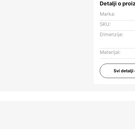
Detalji o pro
Marka:
SKU:
Dimenzije:
Materijal:
Svi detalj