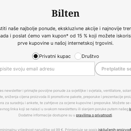
Bilten
iti naše najbolje ponude, ekskluzivne akcije i najnovije tren
 sada i poslat ćemo vam kupon* od 15 % koji možete iskorist
prve kupovine u našoj internetskoj trgovini.
Privatni kupac
Društvo
Pretplatite s
es newsletter i primajte povoljne ponude za svjetiljke i svjetala, ventilatore, sola
, sniženja cijena proizvoda ili promotivne pakete, preporuke i prezentacije pro
era za suradnju i ankete, te zahtjeve za ocjene kupovine i preporuke. Možete se o
avnog linka koji se nalazi u svakom newsletteru ili slanjem poruke putem našeg
k
Dodatne informacije dostupne su u
pravilima o privatnosti
.
minimalnu vrijednost narudžbe od 99 €. Primjenjuje se popis
isključenih proizvo