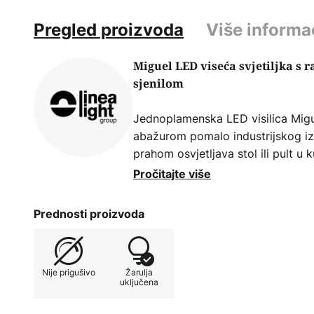
Pregled proizvoda
Više informa
Miguel LED viseća svjetiljka s
sjenilom
Jednoplamenska LED visilica Migu
abažurom pomalo industrijskog iz
prahom osvjetljava stol ili pult u k
bijelom svjetlošću. Difuzor izrađe
Pročitajte više
otpornog na UV zračenje osigurava
Prednosti proizvoda
Nije prigušivo
Žarulja
uključena