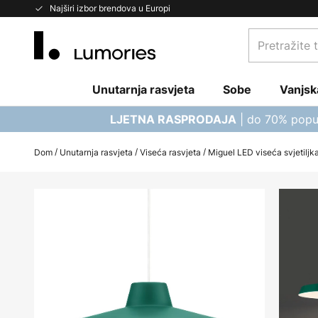
Skip
Najširi izbor brendova u Europi
to
Pretražite
Content
trgovinu...
Unutarnja rasvjeta
Sobe
Vanjsk
| do 70% popu
LJETNA RASPRODAJA
Dom
Unutarnja rasvjeta
Viseća rasvjeta
Miguel LED viseća svjetiljka
Skip
to
the
end
of
the
images