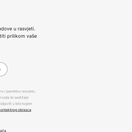
dove u rasvjeti.
iti prilikom vaše
e
rnu i pametnu rasvjetu,
izvoda te sadržaje
djaviti u bilo kojem
ontaktnog obrasca
.
đača
.