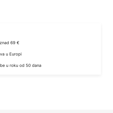
iznad 69 €
ova u Europi
obe u roku od 50 dana