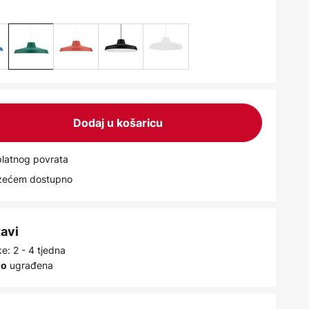
Dodaj u košaricu
latnog povrata
uzećem dostupno
tavi
e: 2 - 4 tjedna
ugrađena
no