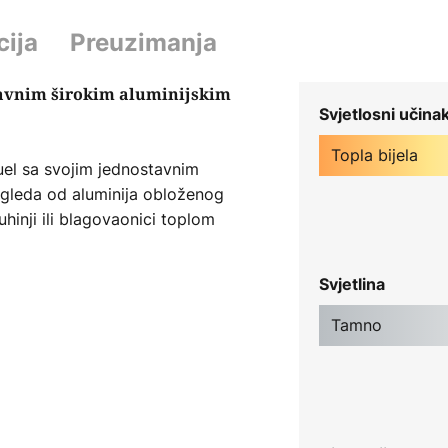
cija
Preuzimanja
 ravnim širokim aluminijskim
Svjetlosni učina
Topla bijela
el sa svojim jednostavnim
gleda od aluminija obloženog
uhinji ili blagovaonici toplom
n od polimetil metakrilata
 ravnomjernu emisiju svjetlosti.
Svjetlina
Tamno