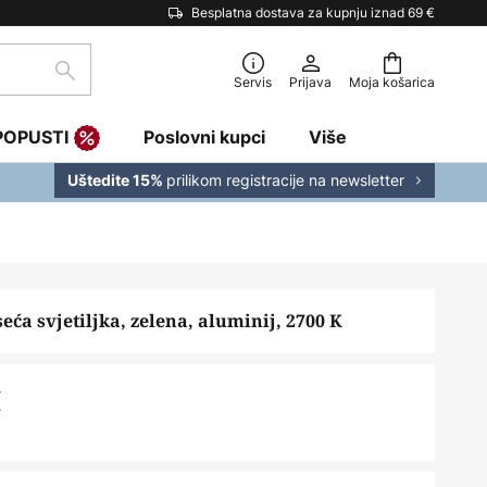
Besplatna dostava za kupnju iznad 69 €
traži
Servis
Prijava
Moja košarica
POPUSTI
Poslovni kupci
Više
prilikom registracije na newsletter
Uštedite 15%
eća svjetiljka, zelena, aluminij, 2700 K
€