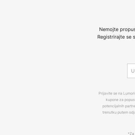
Nemojte propust
Registrirajte se
Prijavite se na Lumori
kupone za popuste
potencijalnih partn
trenutku putem odj
*Za 