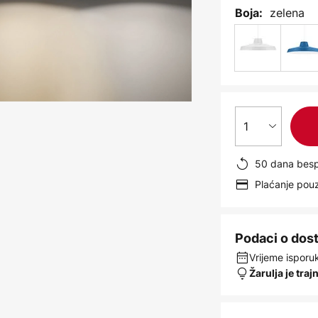
zelena
Boja:
1
50 dana besp
Plaćanje po
Podaci o dos
Vrijeme isporuk
Žarulja je traj