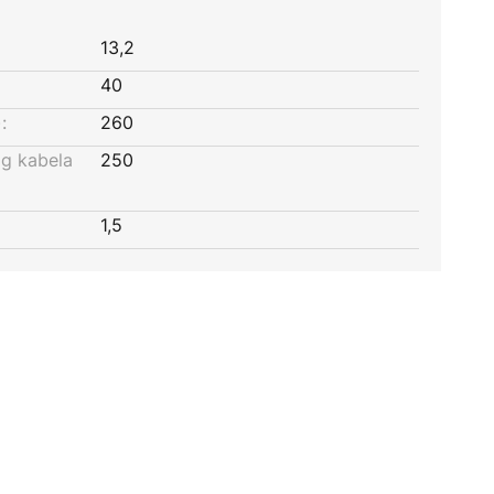
13,2
40
:
260
og kabela
250
1,5