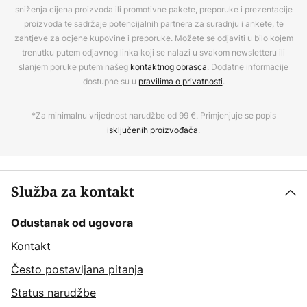
sniženja cijena proizvoda ili promotivne pakete, preporuke i prezentacije
proizvoda te sadržaje potencijalnih partnera za suradnju i ankete, te
zahtjeve za ocjene kupovine i preporuke. Možete se odjaviti u bilo kojem
trenutku putem odjavnog linka koji se nalazi u svakom newsletteru ili
slanjem poruke putem našeg
kontaktnog obrasca
. Dodatne informacije
dostupne su u
pravilima o privatnosti
.
*Za minimalnu vrijednost narudžbe od 99 €. Primjenjuje se popis
isključenih proizvođača
.
Služba za kontakt
Odustanak od ugovora
Kontakt
Često postavljana pitanja
Status narudžbe