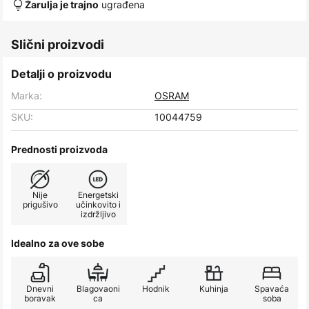
ugrađena
Žarulja je trajno
Slični proizvodi
Detalji o proizvodu
Marka:
OSRAM
SKU:
10044759
Prednosti proizvoda
Nije
Energetski
prigušivo
učinkovito i
izdržljivo
Idealno za ove sobe
Dnevni
Blagovaoni
Hodnik
Kuhinja
Spavaća
boravak
ca
soba