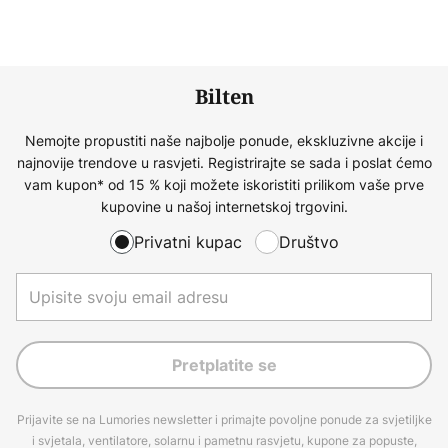
Bilten
Nemojte propustiti naše najbolje ponude, ekskluzivne akcije i
najnovije trendove u rasvjeti. Registrirajte se sada i poslat ćemo
vam kupon* od 15 % koji možete iskoristiti prilikom vaše prve
kupovine u našoj internetskoj trgovini.
Privatni kupac
Društvo
Pretplatite se
Prijavite se na Lumories newsletter i primajte povoljne ponude za svjetiljke
i svjetala, ventilatore, solarnu i pametnu rasvjetu, kupone za popuste,