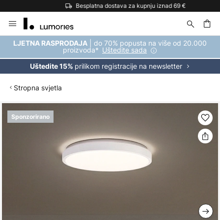
Besplatna dostava za kupnju iznad 69 €
Skip
to
Content
| do 70% popusta na više od 20.000
LJETNA RASPRODAJA
proizvoda*
Uštedite sada
prilikom registracije na newsletter
Uštedite 15%
Stropna svjetla
Skip
Sponzorirano
to
the
end
of
the
images
gallery