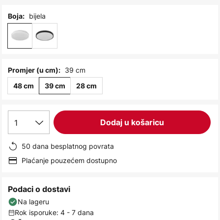
images
gallery
bijela
Boja:
39 cm
Promjer (u cm):
48 cm
39 cm
28 cm
1
Dodaj u košaricu
50 dana besplatnog povrata
Plaćanje pouzećem dostupno
Podaci o dostavi
Na lageru
Rok isporuke: 4 - 7 dana