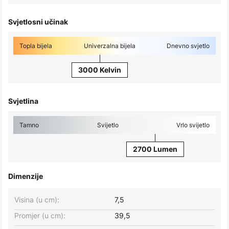
Svjetlosni učinak
Topla bijela
Univerzalna bijela
Dnevno svjetlo
3000 Kelvin
Svjetlina
Tamno
Svijetlo
Vrlo svijetlo
2700 Lumen
Dimenzije
Visina (u cm):
7,5
Promjer (u cm):
39,5