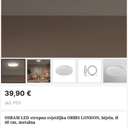
Skip
39,90 €
to
the
uklj. PDV
beginning
of
OSRAM LED stropna svjetiljka ORBIS LONDON, bijela, Ø
40 cm, metalna
the