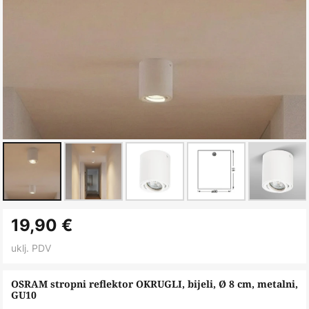
Skip
19,90 €
to
the
uklj. PDV
beginning
of
OSRAM stropni reflektor OKRUGLI, bijeli, Ø 8 cm, metalni,
GU10
the