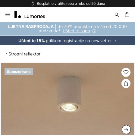
e robu u roku od 50 dana
Besplatna dostava za
Skip
to
Content
| do 70% popusta na više od 20.000
LJETNA RASPRODAJA
proizvoda*
Uštedite sada
prilikom registracije na newsletter
Uštedite 15%
Stropni reflektori
Skip
Sponzorirano
to
the
end
of
the
images
gallery