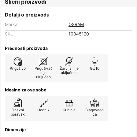
Slični proizvodi
Detalji o proizvodu
Marka:
OSRAM
SKU:
10045120
Prednosti proizvoda
Prigušivo
Prigušivač
Žarulja nije
GU10
nije
uključena
uključen
Idealno za ove sobe
Dnevni
Hodnik
Kuhinja
Blagovaoni
boravak
ca
Dimenzije