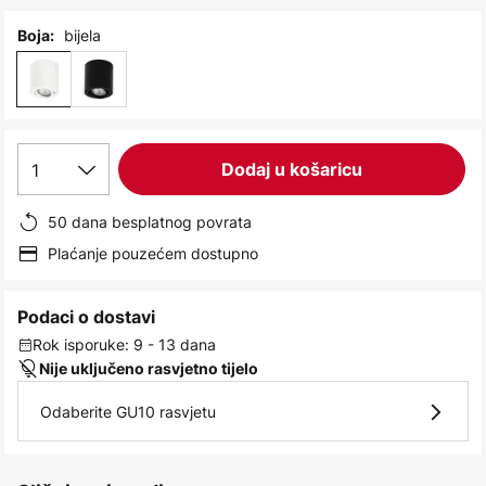
images
gallery
bijela
Boja:
1
Dodaj u košaricu
50 dana besplatnog povrata
Plaćanje pouzećem dostupno
Podaci o dostavi
Rok isporuke: 9 - 13 dana
Nije uključeno rasvjetno tijelo
Odaberite GU10 rasvjetu