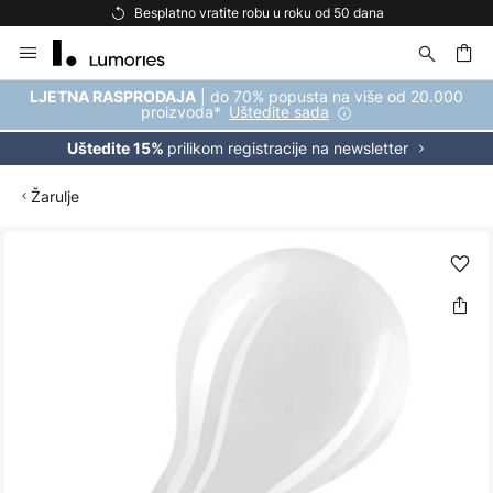
Besplatno vratite robu u roku od 50 dana
Skip
to
Content
| do 70% popusta na više od 20.000
LJETNA RASPRODAJA
proizvoda*
Uštedite sada
prilikom registracije na newsletter
Uštedite 15%
Žarulje
Skip
to
the
end
of
the
images
gallery