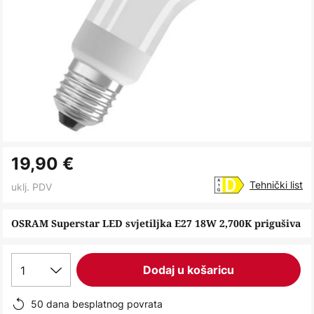
Skip
19,90 €
to
the
Tehnički list
uklj. PDV
beginning
of
OSRAM Superstar LED svjetiljka E27 18W 2,700K prigušiva
the
images
1
Dodaj u košaricu
gallery
50 dana besplatnog povrata