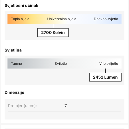
Svjetlosni učinak
Topla bijela
Univerzalna bijela
Dnevno svjetlo
2700 Kelvin
Svjetlina
Tamno
Svijetlo
Vrlo svijetlo
2452 Lumen
Dimenzije
Promjer (u cm):
7