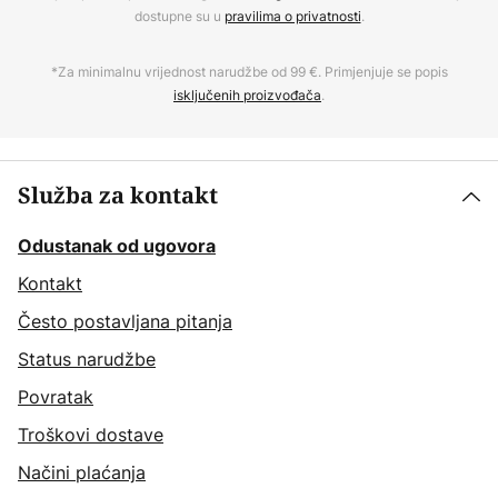
dostupne su u
pravilima o privatnosti
.
*Za minimalnu vrijednost narudžbe od 99 €. Primjenjuje se popis
isključenih proizvođača
.
Služba za kontakt
Odustanak od ugovora
Kontakt
Često postavljana pitanja
Status narudžbe
Povratak
Troškovi dostave
Načini plaćanja