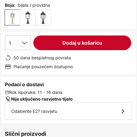
images
bijela / providna
Boja:
gallery
1
Dodaj u košaricu
50 dana besplatnog povrata
Plaćanje pouzećem dostupno
Podaci o dostavi
Rok isporuke: 11 - 16 dana
Nije uključeno rasvjetno tijelo
Odaberite E27 rasvjetu
Slični proizvodi