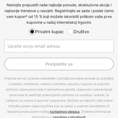
Nemojte propustiti naše najbolje ponude, ekskluzivne akcije i
najnovije trendove u rasvjeti. Registrirajte se sada i poslat ćemo
vam kupon* od 15 % koji možete iskoristiti prilikom vaše prve
kupovine u našoj internetskoj trgovini.
Privatni kupac
Društvo
Pretplatite se
Prijavite se na Lumories newsletter i primajte povoljne ponude za svjetiljke
i svjetala, ventilatore, solarnu i pametnu rasvjetu, kupone za popuste,
sniženja cijena proizvoda ili promotivne pakete, preporuke i prezentacije
proizvoda te sadržaje potencijalnih partnera za suradnju i ankete, te
zahtjeve za ocjene kupovine i preporuke. Možete se odjaviti u bilo kojem
trenutku putem odjavnog linka koji se nalazi u svakom newsletteru ili
slanjem poruke putem našeg
kontaktnog obrasca
. Dodatne informacije
dostupne su u
pravilima o privatnosti
.