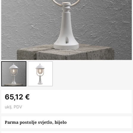
Skip
65,12 €
to
the
uklj. PDV
beginning
of
Parma postolje svjetlo, bijelo
the