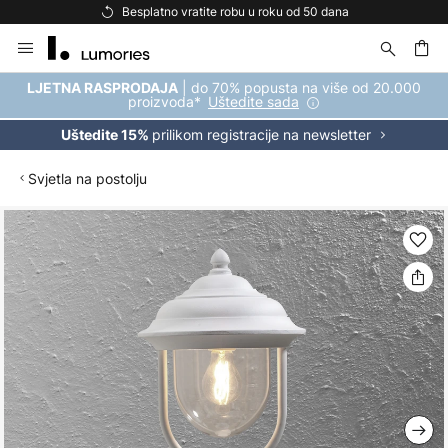
Besplatno vratite robu u roku od 50 dana
Skip
to
Content
| do 70% popusta na više od 20.000
LJETNA RASPRODAJA
proizvoda*
Uštedite sada
prilikom registracije na newsletter
Uštedite 15%
Svjetla na postolju
Skip
to
the
end
of
the
images
gallery