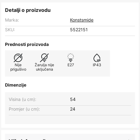
Detalji o proizvodu
Marka:
Konstsmide
SKU:
5522151
Prednosti proizvoda
Nije
Žarulja nije
E27
IP43
prigušivo
uključena
Dimenzije
Visina (u cm):
54
Promjer (u cm):
24