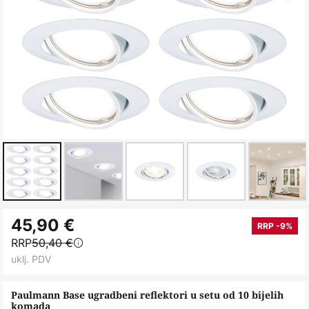
Skip
45,90 €
to
RRP -9%
RRP
50,40 €
the
uklj. PDV
beginning
of
Paulmann Base ugradbeni reflektori u setu od 10 bijelih
the
komada