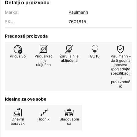
Detalji o proizvodu
Marka:
Paulmann
SKU:
7601815
Prednosti proizvoda
Prigušivo
Prigušivač
Žarulja nije
GU10
Paulmann –
nije
uključena
do 5 godina
uključen
jamstva
(pogledajte
specifikacij
e
proizvođač
a)
Idealno za ove sobe
Dnevni
Hodnik
Blagovaoni
boravak
ca