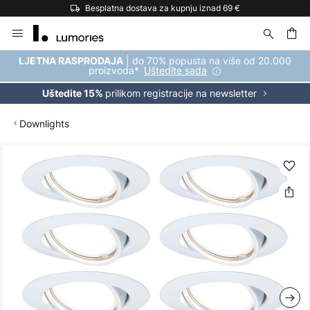
Besplatna dostava za kupnju iznad 69 €
Skip
to
Content
| do 70% popusta na više od 20.000
LJETNA RASPRODAJA
proizvoda*
Uštedite sada
prilikom registracije na newsletter
Uštedite 15%
Downlights
Skip
to
the
end
of
the
images
gallery