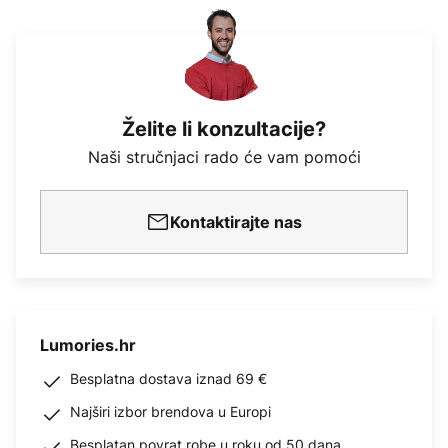
Želite li konzultacije?
Naši stručnjaci rado će vam pomoći
Kontaktirajte nas
Lumories.hr
Besplatna dostava iznad 69 €
Najširi izbor brendova u Europi
Besplatan povrat robe u roku od 50 dana