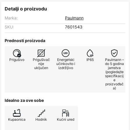
Detalji o proizvodu
Marka:
Paulmann
SKU:
7601543
Prednosti proizvoda
Prigušivo
Prigušivač
Energetski
IP65
Paulmann –
nije
učinkovito i
do 5 godina
uključen
izdržljivo
jamstva
(pogledajte
specifikacij
e
proizvođač
a)
Idealno za ove sobe
Kupaonica
Hodnik
Kućni ured