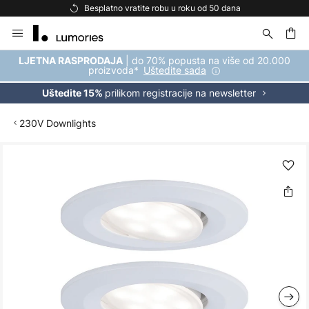
Besplatno vratite robu u roku od 50 dana
Skip
to
Content
| do 70% popusta na više od 20.000
LJETNA RASPRODAJA
proizvoda*
Uštedite sada
prilikom registracije na newsletter
Uštedite 15%
230V Downlights
Skip
to
the
end
of
the
images
gallery