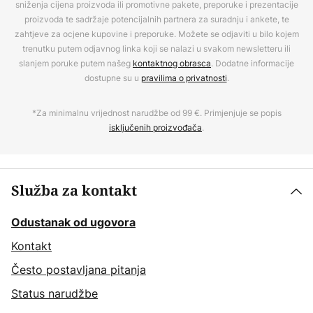
sniženja cijena proizvoda ili promotivne pakete, preporuke i prezentacije
proizvoda te sadržaje potencijalnih partnera za suradnju i ankete, te
zahtjeve za ocjene kupovine i preporuke. Možete se odjaviti u bilo kojem
trenutku putem odjavnog linka koji se nalazi u svakom newsletteru ili
slanjem poruke putem našeg
kontaktnog obrasca
. Dodatne informacije
dostupne su u
pravilima o privatnosti
.
*Za minimalnu vrijednost narudžbe od 99 €. Primjenjuje se popis
isključenih proizvođača
.
Služba za kontakt
Odustanak od ugovora
Kontakt
Često postavljana pitanja
Status narudžbe