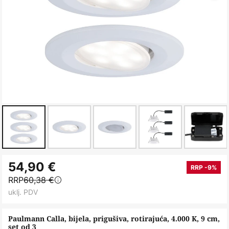
Skip
54,90 €
to
RRP -9%
RRP
60,38 €
the
uklj. PDV
beginning
of
Paulmann Calla, bijela, prigušiva, rotirajuća, 4.000 K, 9 cm,
the
set od 3