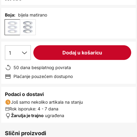
images
gallery
bijela matirano
Boja:
1
Dodaj u košaricu
50 dana besplatnog povrata
Plaćanje pouzećem dostupno
Podaci o dostavi
Još samo nekoliko artikala na stanju
Rok isporuke: 4 - 7 dana
ugrađena
Žarulja je trajno
Slični proizvodi