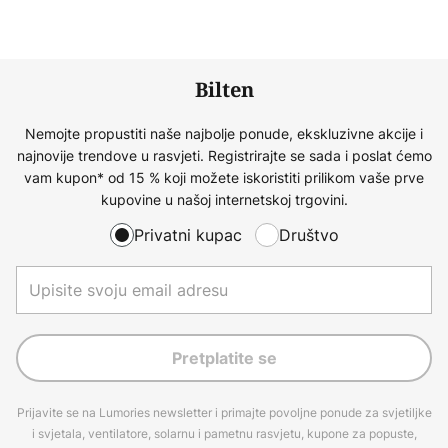
Bilten
Nemojte propustiti naše najbolje ponude, ekskluzivne akcije i
najnovije trendove u rasvjeti. Registrirajte se sada i poslat ćemo
vam kupon* od 15 % koji možete iskoristiti prilikom vaše prve
kupovine u našoj internetskoj trgovini.
Privatni kupac
Društvo
Pretplatite se
Prijavite se na Lumories newsletter i primajte povoljne ponude za svjetiljke
i svjetala, ventilatore, solarnu i pametnu rasvjetu, kupone za popuste,