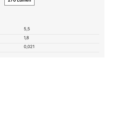
270 Lumen
5,5
1,8
0,021