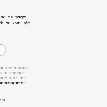
dove u rasvjeti.
iti prilikom vaše
e
rnu i pametnu rasvjetu,
izvoda te sadržaje
djaviti u bilo kojem
ontaktnog obrasca
.
đača
.