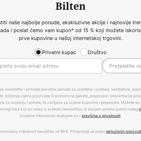
Bilten
iti naše najbolje ponude, ekskluzivne akcije i najnovije tren
 sada i poslat ćemo vam kupon* od 15 % koji možete iskorist
prve kupovine u našoj internetskoj trgovini.
Privatni kupac
Društvo
Pretplatite s
es newsletter i primajte povoljne ponude za svjetiljke i svjetala, ventilatore, sola
, sniženja cijena proizvoda ili promotivne pakete, preporuke i prezentacije pro
era za suradnju i ankete, te zahtjeve za ocjene kupovine i preporuke. Možete se o
avnog linka koji se nalazi u svakom newsletteru ili slanjem poruke putem našeg
k
Dodatne informacije dostupne su u
pravilima o privatnosti
.
minimalnu vrijednost narudžbe od 99 €. Primjenjuje se popis
isključenih proizvo