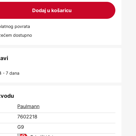
Dodaj u košaricu
latnog povrata
uzećem dostupno
tavi
4 - 7 dana
izvodu
Paulmann
7602218
G9