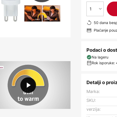
1
50 dana besp
Plaćanje po
Podaci o dos
Na lageru
Rok isporuke: 
Detalji o pro
Marka:
SKU:
verzija: