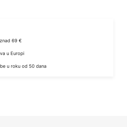
iznad 69 €
ova u Europi
obe u roku od 50 dana