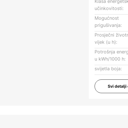
Klasa energets
učinkovitosti:
Mogućnost
prigušivanja:
Prosječni život
vijek (u h):
Potrošnja energ
u kWh/1000 h:
svijetla boja:
Svi detalj