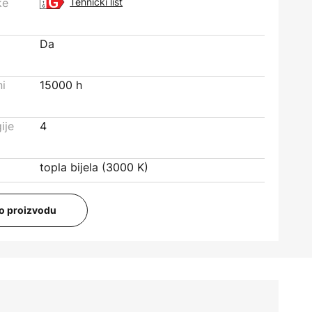
ke
Tehnički list
Da
ni
15000 h
ije
4
topla bijela (3000 K)
i o proizvodu