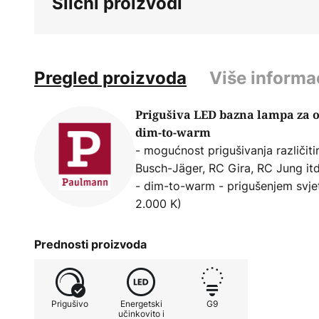
Slični proizvodi
Pregled proizvoda
Više informa
Prigušiva LED bazna lampa za 
dim-to-warm
- mogućnost prigušivanja različi
Busch-Jäger, RC Gira, RC Jung itd
- dim-to-warm - prigušenjem svjet
2.000 K)
Prednosti proizvoda
Prigušivo
Energetski
G9
učinkovito i