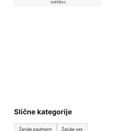
izdržljivo
Slične kategorije
Žarulje paulmann
Žarulje yes