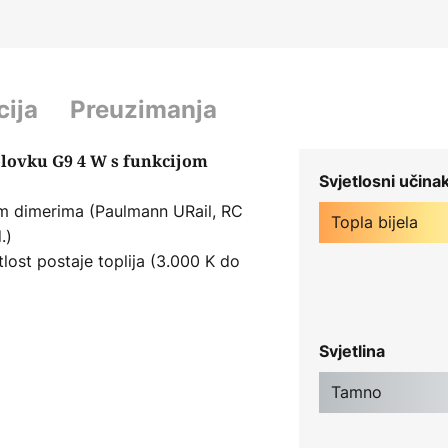
cija
Preuzimanja
olovku G9 4 W s funkcijom
Svjetlosni učina
tim dimerima (Paulmann URail, RC
Topla bijela
.)
lost postaje toplija (3.000 K do
Svjetlina
Tamno