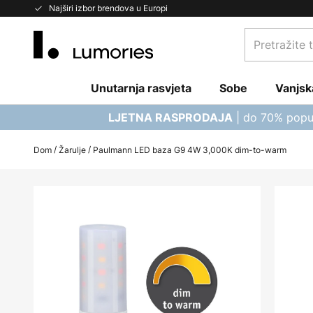
Skip
Najširi izbor brendova u Europi
to
Pretražite
Content
trgovinu...
Unutarnja rasvjeta
Sobe
Vanjsk
| do 70% popu
LJETNA RASPRODAJA
Dom
Žarulje
Paulmann LED baza G9 4W 3,000K dim-to-warm
Skip
to
the
end
of
the
images