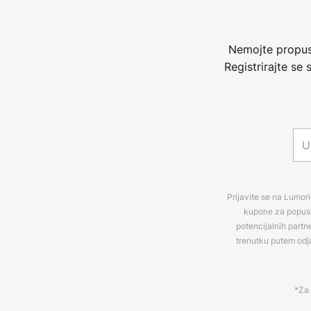
Nemojte propust
Registrirajte se
Prijavite se na Lumori
kupone za popuste
potencijalnih partn
trenutku putem odj
*Za 