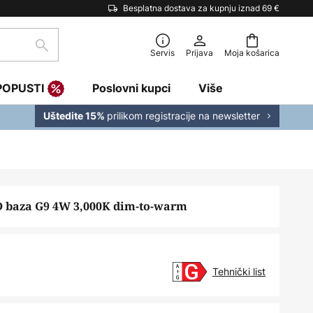
Besplatna dostava za kupnju iznad 69 €
traži
Servis
Prijava
Moja košarica
POPUSTI
Poslovni kupci
Više
prilikom registracije na newsletter
Uštedite 15%
 baza G9 4W 3,000K dim-to-warm
Tehnički list