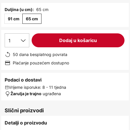
images
gallery
65 cm
Duljina (u cm):
91 cm
65 cm
1
Dodaj u košaricu
50 dana besplatnog povrata
Plaćanje pouzećem dostupno
Podaci o dostavi
Vrijeme isporuke: 8 - 11 tjedna
ugrađena
Žarulja je trajno
Slični proizvodi
Detalji o proizvodu