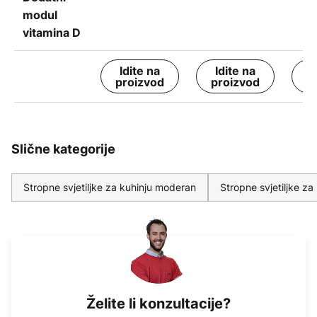
modul
vitamina D
Idite na
Idite na
I
proizvod
proizvod
p
Slične kategorije
Stropne svjetiljke za kuhinju moderan
Stropne svjetiljke za
Želite li konzultacije?