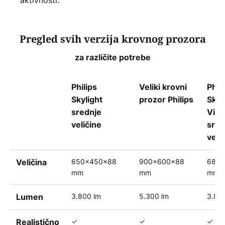
Pregled svih verzija krovnog prozora
za različite potrebe
Philips
Veliki krovni
Phil
Skylight
prozor Philips
Skyl
srednje
Vita
veličine
sred
veli
650x450x88
900x600x88
680x
Veličina
mm
mm
mm
3.800 lm
5.300 lm
3.80
Lumen
✓
✓
✓
Realistično