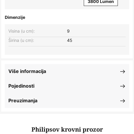
3800 Lumen
Dimenzije
Visina (u cm):
9
Širina (u cm):
45
Više informacija
Pojedinosti
Preuzimanja
Philipsov krovni prozor