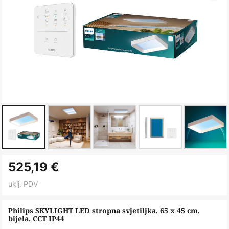
Skip
525,19 €
to
the
uklj. PDV
beginning
of
Philips SKYLIGHT LED stropna svjetiljka, 65 x 45 cm,
bijela, CCT IP44
the