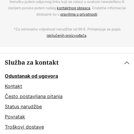
trenutku putem odjavnog linka koji se nalazi u svakom newsletteru ili
slanjem poruke putem našeg
kontaktnog obrasca
. Dodatne informacije
dostupne su u
pravilima o privatnosti
.
*Za minimalnu vrijednost narudžbe od 99 €. Primjenjuje se popis
isključenih proizvođača
.
Služba za kontakt
Odustanak od ugovora
Kontakt
Često postavljana pitanja
Status narudžbe
Povratak
Troškovi dostave