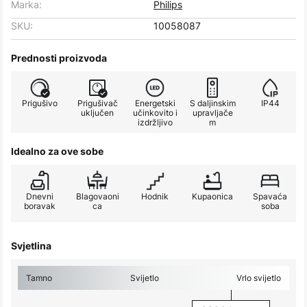
Marka:
Philips
SKU:
10058087
Prednosti proizvoda
Prigušivo
Prigušivač
Energetski
S daljinskim
IP44
uključen
učinkovito i
upravljače
izdržljivo
m
Idealno za ove sobe
Dnevni
Blagovaoni
Hodnik
Kupaonica
Spavaća
boravak
ca
soba
Svjetlina
Tamno
Svijetlo
Vrlo svijetlo