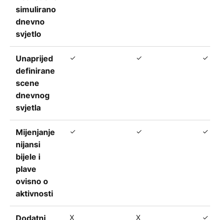
simulirano
dnevno
svjetlo
✓
✓
✓
Unaprijed
definirane
scene
dnevnog
svjetla
✓
✓
✓
Mijenjanje
nijansi
bijele i
plave
ovisno o
aktivnosti
X
X
✓
Dodatni