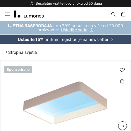
Besplatno vratite robu u roku od 50 dana
Skip
to
Content
| do 70% popusta na više od 20.000
LJETNA RASPRODAJA
proizvoda*
Uštedite sada
prilikom registracije na newsletter
Uštedite 15%
Stropna svjetla
Skip
Sponzorirano
to
the
end
of
the
images
gallery