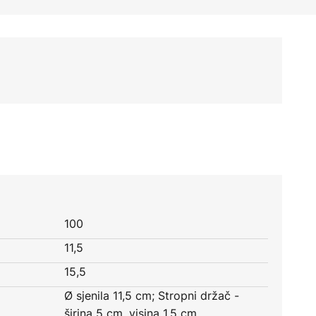
100
11,5
15,5
Ø sjenila 11,5 cm; Stropni držač -
širina 5 cm, visina 1,5 cm