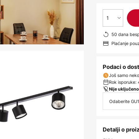
1
50 dana besp
Plaćanje po
Podaci o dos
Još samo nekol
Rok isporuke: 
Nije uključeno
Odaberite GU1
Detalji o pro