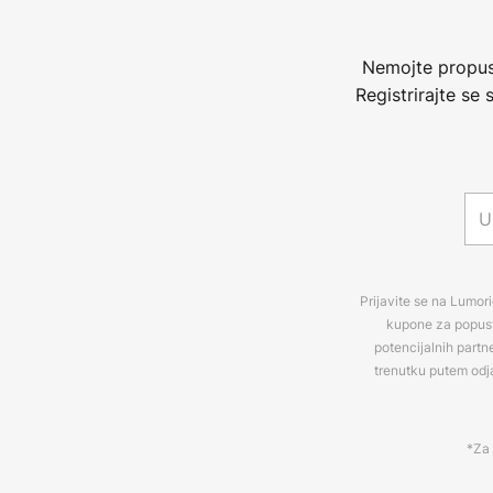
Nemojte propust
Registrirajte se
Prijavite se na Lumori
kupone za popuste
potencijalnih partn
trenutku putem odj
*Za 