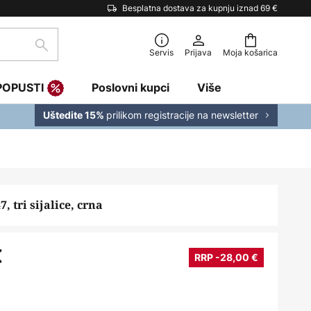
Besplatna dostava za kupnju iznad 69 €
traži
Servis
Prijava
Moja košarica
POPUSTI
Poslovni kupci
Više
prilikom registracije na newsletter
Uštedite 15%
, tri sijalice, crna
€
RRP -28,00 €