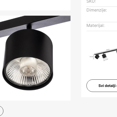
SKU:
Dimenzije:
Materijal:
Svi detalj