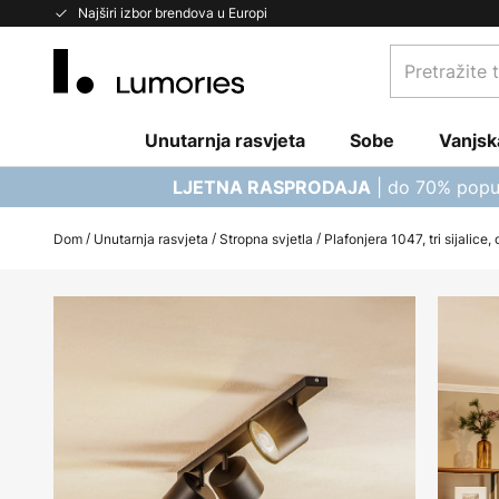
Skip
Najširi izbor brendova u Europi
to
Pretražite
Content
trgovinu...
Unutarnja rasvjeta
Sobe
Vanjsk
| do 70% popu
LJETNA RASPRODAJA
Dom
Unutarnja rasvjeta
Stropna svjetla
Plafonjera 1047, tri sijalice,
Skip
to
the
end
of
the
images