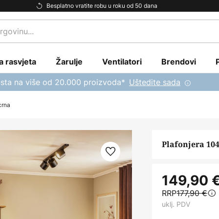
Besplatno vratite robu u roku od 50 dana
a rasvjeta
Žarulje
Ventilatori
Brendovi
sta na više od 20.000 proizvoda*
Uštedite sada
 crna
Plafonjera 1047
149,90 
RRP
177,90 €
uklj. PDV