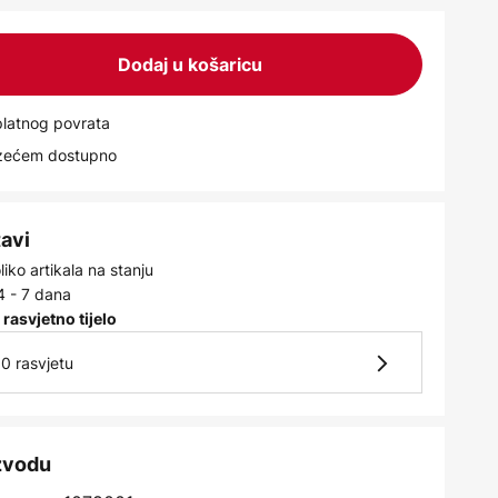
Dodaj u košaricu
latnog povrata
uzećem dostupno
tavi
iko artikala na stanju
4 - 7 dana
 rasvjetno tijelo
0 rasvjetu
izvodu