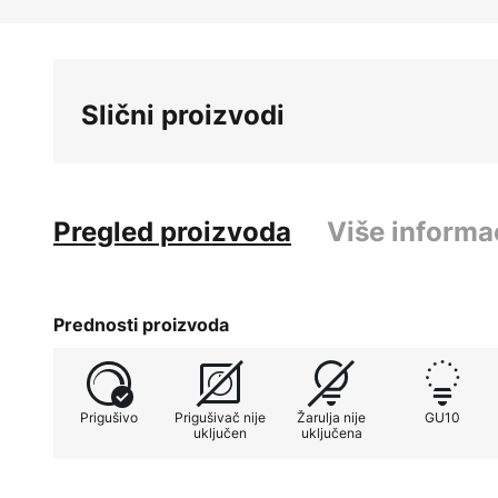
Skip
to
the
beginning
Slični proizvodi
of
the
images
gallery
Pregled proizvoda
Više informa
Prednosti proizvoda
Prigušivo
Prigušivač nije
Žarulja nije
GU10
uključen
uključena