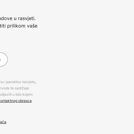
dove u rasvjeti.
iti prilikom vaše
e
rnu i pametnu rasvjetu,
izvoda te sadržaje
djaviti u bilo kojem
ontaktnog obrasca
.
đača
.