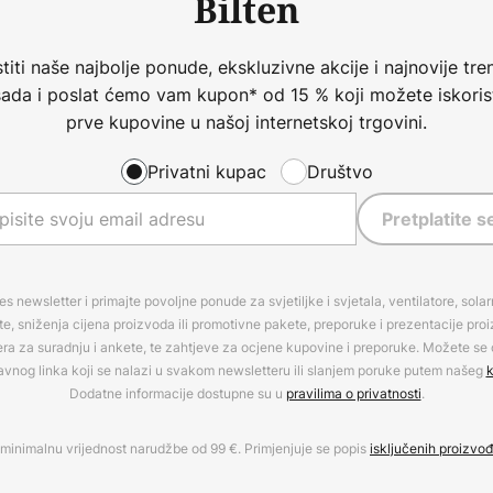
Bilten
iti naše najbolje ponude, ekskluzivne akcije i najnovije tren
 sada i poslat ćemo vam kupon* od 15 % koji možete iskorist
prve kupovine u našoj internetskoj trgovini.
Privatni kupac
Društvo
Pretplatite s
es newsletter i primajte povoljne ponude za svjetiljke i svjetala, ventilatore, sola
, sniženja cijena proizvoda ili promotivne pakete, preporuke i prezentacije pro
era za suradnju i ankete, te zahtjeve za ocjene kupovine i preporuke. Možete se o
avnog linka koji se nalazi u svakom newsletteru ili slanjem poruke putem našeg
k
Dodatne informacije dostupne su u
pravilima o privatnosti
.
minimalnu vrijednost narudžbe od 99 €. Primjenjuje se popis
isključenih proizvo