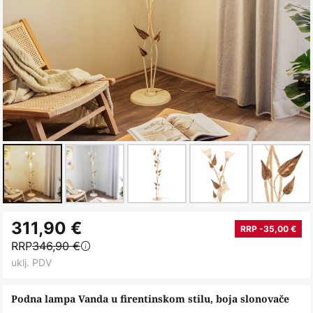
Skip
311,90 €
to
RRP -35,00 €
RRP
346,90 €
the
uklj. PDV
beginning
of
Podna lampa Vanda u firentinskom stilu, boja slonovače
the