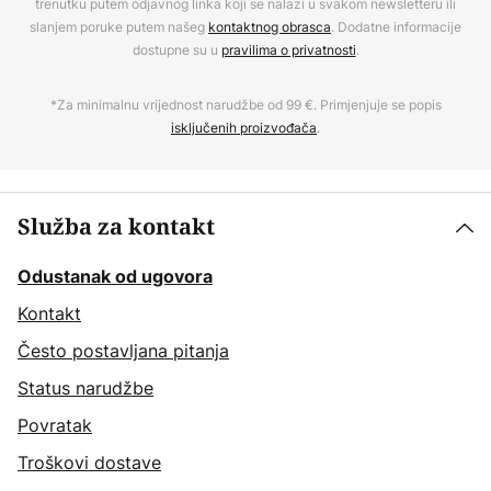
trenutku putem odjavnog linka koji se nalazi u svakom newsletteru ili
slanjem poruke putem našeg
kontaktnog obrasca
. Dodatne informacije
dostupne su u
pravilima o privatnosti
.
*Za minimalnu vrijednost narudžbe od 99 €. Primjenjuje se popis
isključenih proizvođača
.
Služba za kontakt
Odustanak od ugovora
Kontakt
Često postavljana pitanja
Status narudžbe
Povratak
Troškovi dostave