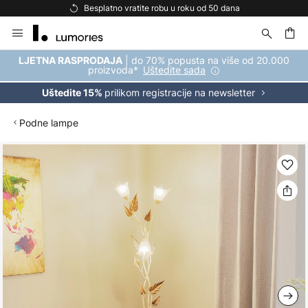
Besplatno vratite robu u roku od 50 dana
Skip
to
Content
| do 70% popusta na više od 20.000
LJETNA RASPRODAJA
proizvoda*
Uštedite sada
prilikom registracije na newsletter
Uštedite 15%
Podne lampe
Skip
to
the
end
of
the
images
gallery