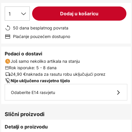
images
gallery
1
Dodaj u košaricu
50 dana besplatnog povrata
Plaćanje pouzećem dostupno
Podaci o dostavi
Još samo nekoliko artikala na stanju
Rok isporuke: 5 - 8 dana
24,90 €
naknada za rasutu robu uključujući porez
Nije uključeno rasvjetno tijelo
Odaberite E14 rasvjetu
Slični proizvodi
Detalji o proizvodu