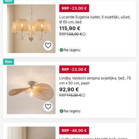
Nov
RRP -23,00 €
Lucande Eugenia luster, 5 svjetiljki, užad,
Ø 65 cm, bež
115,90 €
RRP
138,90 €
Na lageru
Nov
RRP -23,00 €
Lindby Valdorin stropna svjetiljka, bež, 75
cm x 50 cm, papir
92,90 €
RRP
115,90 €
Na lageru
RRP -46,00 €