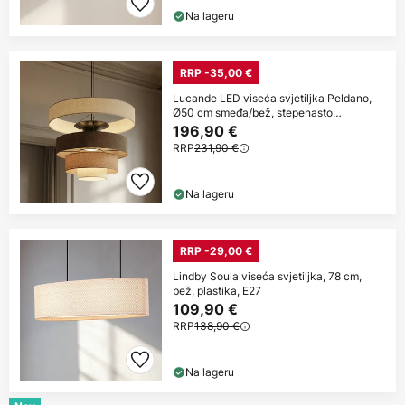
Na lageru
RRP -35,00 €
Lucande LED viseća svjetiljka Peldano,
Ø50 cm smeđa/bež, stepenasto
prigušivanje
196,90 €
RRP
231,90 €
Na lageru
RRP -29,00 €
Lindby Soula viseća svjetiljka, 78 cm,
bež, plastika, E27
109,90 €
RRP
138,90 €
Na lageru