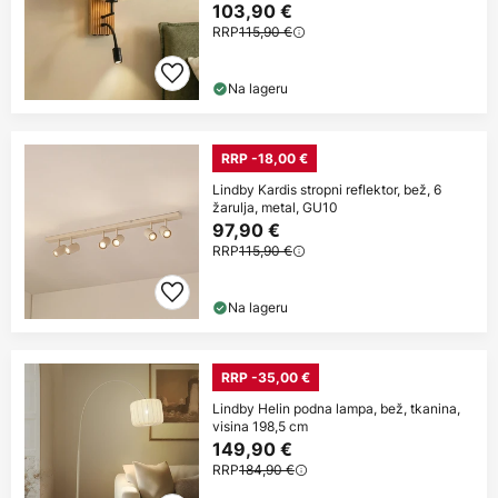
103,90 €
RRP
115,90 €
Na lageru
RRP -18,00 €
Lindby Kardis stropni reflektor, bež, 6
žarulja, metal, GU10
97,90 €
RRP
115,90 €
Na lageru
RRP -35,00 €
Lindby Helin podna lampa, bež, tkanina,
visina 198,5 cm
149,90 €
RRP
184,90 €