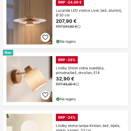
RRP -24,00 €
Lucande LED visilica Livie, bež, aluminij,
Ø 50 cm
207,90 €
RRP
231,90 €
Na lageru
Nov
RRP -28%
Lindby Shiloh zidna svjetiljka,
prirodna/bež, drvo/lan, E14
32,90 €
RRP
45,90 €
Na lageru
RRP -24%
Lindby stolna lampa Kirstan, bež, bijela,
staklo, kamen, 33 cm