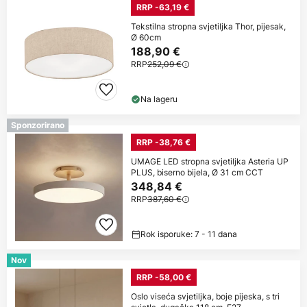
RRP -63,19 €
Tekstilna stropna svjetiljka Thor, pijesak,
Ø 60cm
188,90 €
RRP
252,09 €
Na lageru
Sponzorirano
RRP -38,76 €
UMAGE LED stropna svjetiljka Asteria UP
PLUS, biserno bijela, Ø 31 cm CCT
348,84 €
RRP
387,60 €
Rok isporuke: 7 - 11 dana
Nov
RRP -58,00 €
Oslo viseća svjetiljka, boje pijeska, s tri