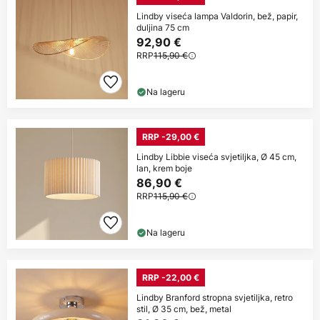
Lindby viseća lampa Valdorin, bež, papir,
duljina 75 cm
92,90 €
RRP
115,90 €
Na lageru
RRP -29,00 €
Lindby Libbie viseća svjetiljka, Ø 45 cm,
lan, krem boje
86,90 €
RRP
115,90 €
Na lageru
RRP -22,00 €
Lindby Branford stropna svjetiljka, retro
stil, Ø 35 cm, bež, metal