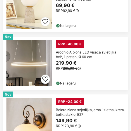
69,90 €
RRP
92,90 €
Na lageru
Nov
RRP -46,00 €
Arcchio Albiona LED viseća svjetiljka,
bež, 1 prsten, Ø 60 cm
219,90 €
RRP
265,90 €
Na lageru
Nov
RRP -24,00 €
Bolero zidna svjetiljka, crna i zlatna, krem,
čelik, staklo, E27
149,90 €
RRP
173,90 €