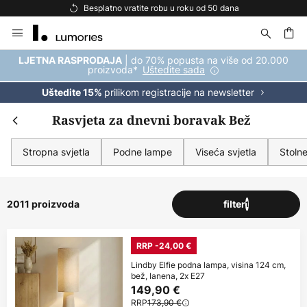
Besplatna dostava za kupnju iznad 69 €
Skip
to
Content
| do 70% popusta na više od 20.000
LJETNA RASPRODAJA
proizvoda*
Uštedite sada
prilikom registracije na newsletter
Uštedite 15%
Rasvjeta za dnevni boravak Bež
Stropna svjetla
Podne lampe
Viseća svjetla
Stoln
2011 proizvoda
filter
1
RRP -24,00 €
Lindby Elfie podna lampa, visina 124 cm,
bež, lanena, 2x E27
149,90 €
RRP
173,90 €