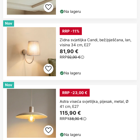
Na lageru
Nov
RRP -11%
Zidna svjetiljka Candi, bež/pješčana, lan,
visina 34 cm, E27
81,90 €
RRP
92,90 €
Na lageru
Nov
RRP -23,00 €
Astra viseća svjetiljka, pijesak, metal, Ø
41 cm, E27
115,90 €
RRP
138,90 €
Na lageru