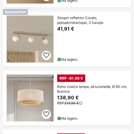
Na lageru
Sponzoriran
Stropni reflektor Corato,
pijesak/nikal/opal, 3 žarulje.
41,91 €
Na lageru
RRP -81,00 €
Boho viseća lampa, ekru/smeđa, Ø 60 cm,
tkanina
138,90 €
RRP
219,90 €
Na lageru