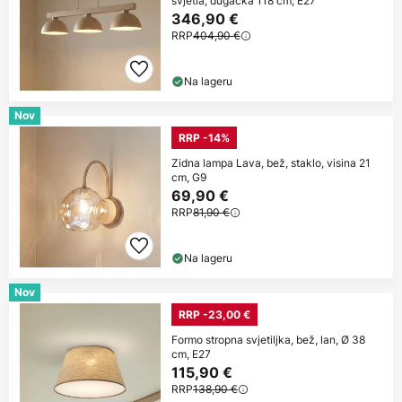
svjetla, dugačka 118 cm, E27
346,90 €
RRP
404,90 €
Na lageru
Nov
RRP -14%
Zidna lampa Lava, bež, staklo, visina 21
cm, G9
69,90 €
RRP
81,90 €
Na lageru
Nov
RRP -23,00 €
Formo stropna svjetiljka, bež, lan, Ø 38
cm, E27
115,90 €
RRP
138,90 €