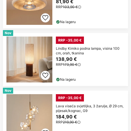
81,90 €
RRP
103,90 €
Na lageru
Nov
RRP -35,00 €
Lindby Kimiko podna lampa, visina 100
cm, orah, tkanina
138,90 €
RRP
173,90 €
Na lageru
Nov
RRP -35,00 €
Lava viseća svjetiljka, 3 žarulje, Ø 29 cm,
pijesak/kognac, G9
184,90 €
RRP
219,90 €