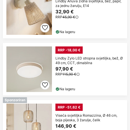
Lindby Anuva zidna svjetiljka, bež, papir,
za jednu žarulju, E14
32,90 €
RRP
45,90 €
Na lageru
RRP -18,00 €
Lindby Zylo LED stropna svjetiljka, bež, Ø
49 cm, CCT, dimabilna
97,90 €
RRP
115,90 €
Na lageru
Sponzoriran
RRP -51,62 €
Viseća svjetiljka Romazzina, Ø 46 cm,
boja pijeska, 3 žarulje, čelik
146,90 €