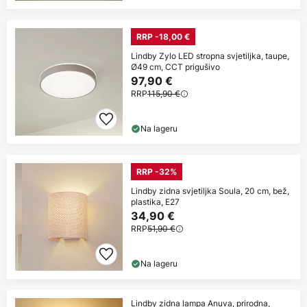
RRP -18,00 €
Lindby Zylo LED stropna svjetiljka, taupe,
Ø49 cm, CCT prigušivo
97,90 €
RRP
115,90 €
Na lageru
RRP -32%
Lindby zidna svjetiljka Soula, 20 cm, bež,
plastika, E27
34,90 €
RRP
51,90 €
Na lageru
Lindby zidna lampa Anuva, prirodna,