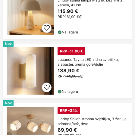
Lindby stolna lampa Magritt, bež, metal,
kamen, 41 cm
115,90 €
RRP
161,90 €
Na lageru
Nov
RRP -11,00 €
Lucande Tavira LED zidna svjetiljka,
alabaster, prema gore/dolje
138,90 €
RRP
149,90 €
Na lageru
Nov
RRP -24%
Lindby Shiloh stropna svjetiljka, 3 žarulje,
prirodna/bež, drvo
69,90 €