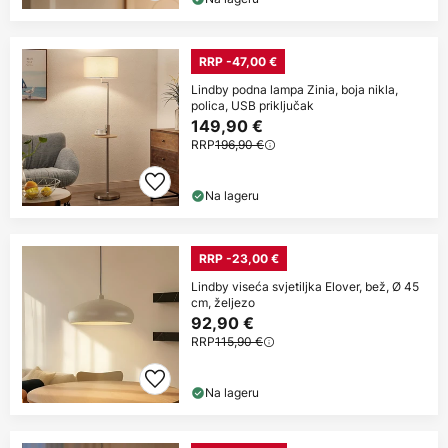
RRP -47,00 €
Lindby podna lampa Zinia, boja nikla,
polica, USB priključak
149,90 €
RRP
196,90 €
Na lageru
RRP -23,00 €
Lindby viseća svjetiljka Elover, bež, Ø 45
cm, željezo
92,90 €
RRP
115,90 €
Na lageru