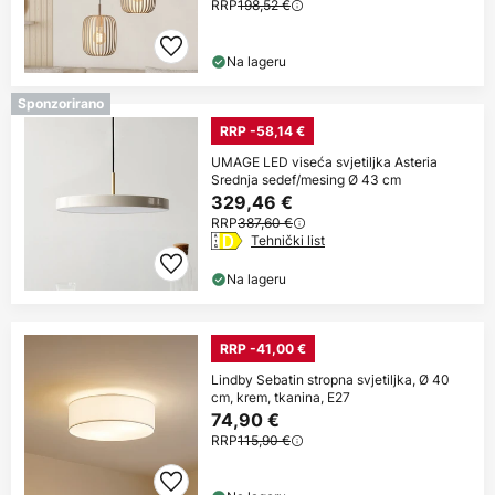
RRP
198,52 €
Na lageru
Sponzorirano
RRP -58,14 €
UMAGE LED viseća svjetiljka Asteria
Srednja sedef/mesing Ø 43 cm
329,46 €
RRP
387,60 €
Tehnički list
Na lageru
RRP -41,00 €
Lindby Sebatin stropna svjetiljka, Ø 40
cm, krem, tkanina, E27
74,90 €
RRP
115,90 €