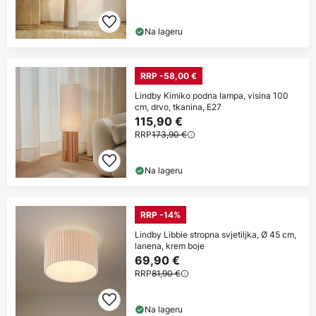
Na lageru
RRP -58,00 €
Lindby Kimiko podna lampa, visina 100
cm, drvo, tkanina, E27
115,90 €
RRP
173,90 €
Na lageru
RRP -14%
Lindby Libbie stropna svjetiljka, Ø 45 cm,
lanena, krem boje
69,90 €
RRP
81,90 €
Na lageru