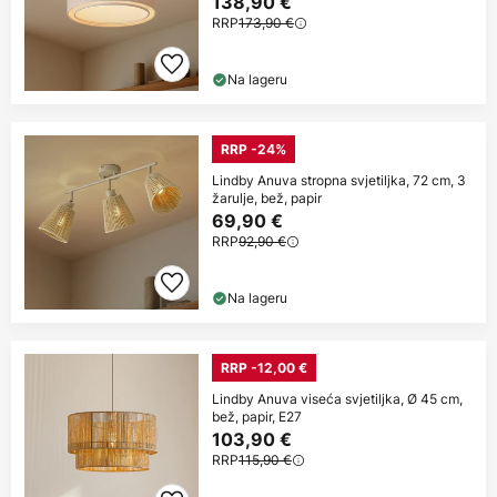
138,90 €
RRP
173,90 €
Na lageru
RRP -24%
Lindby Anuva stropna svjetiljka, 72 cm, 3
žarulje, bež, papir
69,90 €
RRP
92,90 €
Na lageru
RRP -12,00 €
Lindby Anuva viseća svjetiljka, Ø 45 cm,
bež, papir, E27
103,90 €
RRP
115,90 €