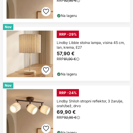
RRP
92,90 €
Na lageru
Nov
RRP -29%
Lindby Libbie stolna lampa, visina 45 cm,
lan, krema, E27
57,90 €
RRP
81,90 €
Na lageru
Nov
RRP -24%
Lindby Shiloh stropni reflektor, 3 žarulje,
orah/bež, drvo
69,90 €
RRP
92,90 €
Na lageru