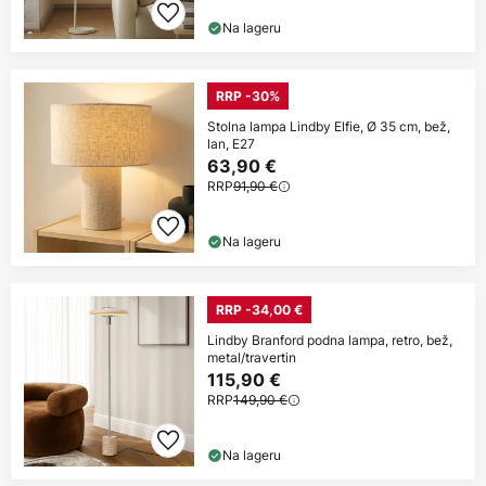
Na lageru
RRP -30%
Stolna lampa Lindby Elfie, Ø 35 cm, bež,
lan, E27
63,90 €
RRP
91,90 €
Na lageru
RRP -34,00 €
Lindby Branford podna lampa, retro, bež,
metal/travertin
115,90 €
RRP
149,90 €
Na lageru