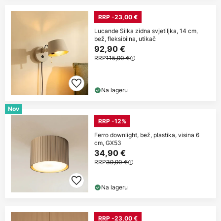
RRP -23,00 €
Lucande Silka zidna svjetiljka, 14 cm,
bež, fleksibilna, utikač
92,90 €
RRP
115,90 €
Na lageru
Nov
RRP -12%
Ferro downlight, bež, plastika, visina 6
cm, GX53
34,90 €
RRP
39,90 €
Na lageru
RRP -23,00 €