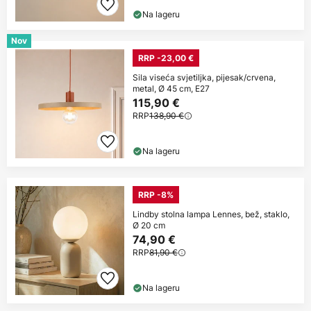
Na lageru
Nov
RRP -23,00 €
Sila viseća svjetiljka, pijesak/crvena,
metal, Ø 45 cm, E27
115,90 €
RRP
138,90 €
Na lageru
RRP -8%
Lindby stolna lampa Lennes, bež, staklo,
Ø 20 cm
74,90 €
RRP
81,90 €
Na lageru