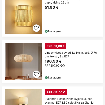
papir, visina 25 cm
51,90 €
Na lageru
RRP -11,00 €
Lindby viseća svjetiljka Helin, bež, Ø 70
cm, tekstil, 3 x E27
196,90 €
RRP
207,90 €
Na lageru
RRP -12,00 €
Lucande Lieske zidna svjetiljka, bež,
tkanina, E27, LED svjetiljka za čitanje