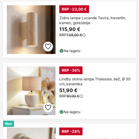
RRP -23,00 €
Zidna lampa Lucande Tavira, travertin,
kamen, gore/dolje
115,90 €
RRP
138,90 €
Na lageru
RRP -36%
Lindby stolna lampa Thalassia, bež, Ø 30
cm, keramika
51,90 €
RRP
81,90 €
Na lageru
Nov
RRP -28%