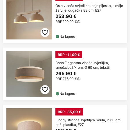
Oslo viseća svjetiljka, boje pijeska, s dvije
žarulje, dugačka 83 cm, E27
253,90 €
RRP
299,90 €
Na lageru
RRP -11,00 €
Boho Elegantna viseća svjetiljka,
smeđa/bež/krem, Ø 60 cm, tekstil
265,90 €
RRP
276,90 €
Na lageru
RRP -35,00 €
Lindby stropna svjetiljka Soula, Ø 60 cm,
bež, plastika, E27