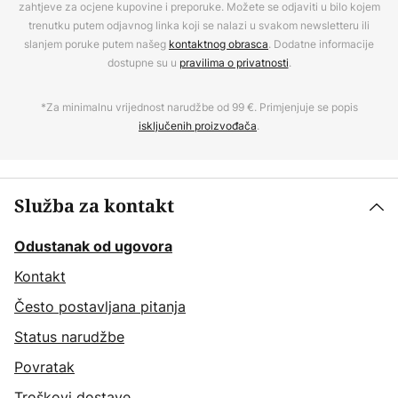
zahtjeve za ocjene kupovine i preporuke. Možete se odjaviti u bilo kojem
trenutku putem odjavnog linka koji se nalazi u svakom newsletteru ili
slanjem poruke putem našeg
kontaktnog obrasca
. Dodatne informacije
dostupne su u
pravilima o privatnosti
.
*Za minimalnu vrijednost narudžbe od 99 €. Primjenjuje se popis
isključenih proizvođača
.
Služba za kontakt
Odustanak od ugovora
Kontakt
Često postavljana pitanja
Status narudžbe
Povratak
Troškovi dostave