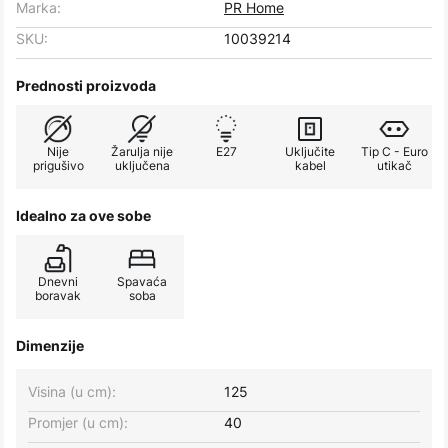
Marka:
PR Home
SKU:
10039214
Prednosti proizvoda
Nije
Žarulja nije
E27
Uključite
Tip C - Euro
prigušivo
uključena
kabel
utikač
Idealno za ove sobe
Dnevni
Spavaća
boravak
soba
Dimenzije
Visina (u cm):
125
Promjer (u cm):
40