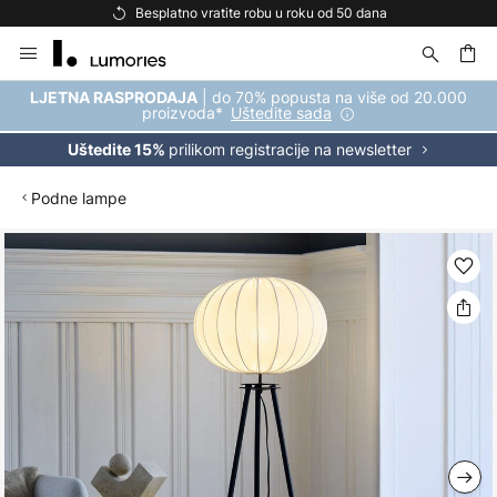
Besplatno vratite robu u roku od 50 dana
Skip
to
Content
| do 70% popusta na više od 20.000
LJETNA RASPRODAJA
proizvoda*
Uštedite sada
prilikom registracije na newsletter
Uštedite 15%
Podne lampe
Skip
to
the
end
of
the
images
gallery