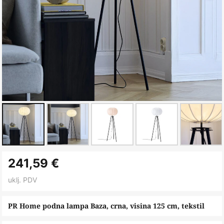
Skip
241,59 €
to
the
uklj. PDV
beginning
of
PR Home podna lampa Baza, crna, visina 125 cm, tekstil
the