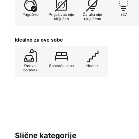
Prigušivo
Prigušivač nije
Žarulja nije
E27
uključen
uključena
Idealno za ove sobe
Dnevni
Spavaća soba
Hodnik
boravak
Slične kategorije