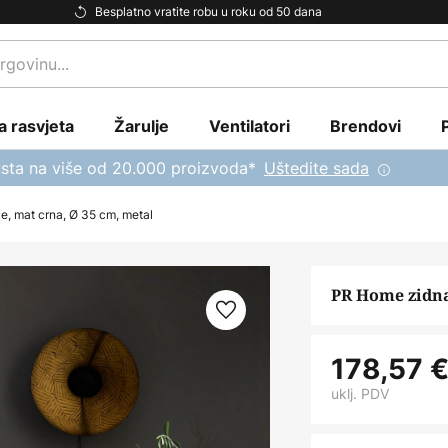
Besplatno vratite robu u roku od 50 dana
a rasvjeta
Žarulje
Ventilatori
Brendovi
sta na više od 20.000 proizvoda*
Uštedite sada
le, mat crna, Ø 35 cm, metal
PR Home zidna 
178,57 
uklj. PDV