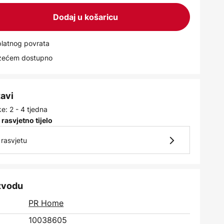
Dodaj u košaricu
latnog povrata
uzećem dostupno
tavi
e: 2 - 4 tjedna
 rasvjetno tijelo
rasvjetu
izvodu
PR Home
10038605