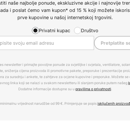
iti naše najbolje ponude, ekskluzivne akcije i najnovije tren
 sada i poslat ćemo vam kupon* od 15 % koji možete iskorist
prve kupovine u našoj internetskoj trgovini.
Privatni kupac
Društvo
Pretplatite s
es newsletter i primajte povoljne ponude za svjetiljke i svjetala, ventilatore, sola
, sniženja cijena proizvoda ili promotivne pakete, preporuke i prezentacije pro
era za suradnju i ankete, te zahtjeve za ocjene kupovine i preporuke. Možete se o
avnog linka koji se nalazi u svakom newsletteru ili slanjem poruke putem našeg
k
Dodatne informacije dostupne su u
pravilima o privatnosti
.
minimalnu vrijednost narudžbe od 99 €. Primjenjuje se popis
isključenih proizvo