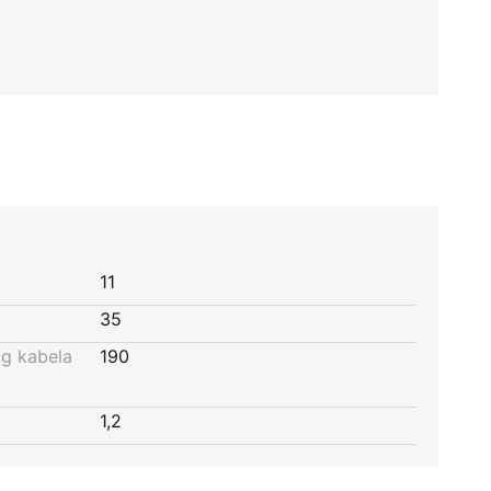
11
35
og kabela
190
1,2