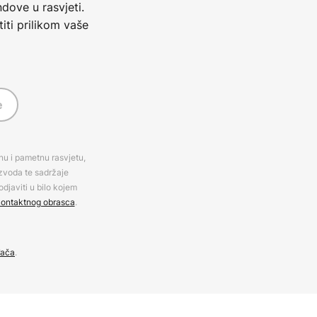
dove u rasvjeti.
iti prilikom vaše
e
rnu i pametnu rasvjetu,
izvoda te sadržaje
djaviti u bilo kojem
ontaktnog obrasca
.
đača
.