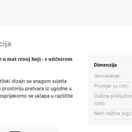
cija
e u mat crnoj boji - s utičnicom
Dimenzija
iskrcavanje:
tilski dizajn sa snagom svjetla
Promjer (u cm):
 prostoriju pretvara iz ugodne u
esprijekorno se uklapa u različite
Duljina priključn
u svestranim elementom za dnevni
(cm):
 Sa zidnom svjetiljkom Ribble
Neto težina (kg):
alni dio svakodnevnog života,
no poboljšava kvalitetu življenja.