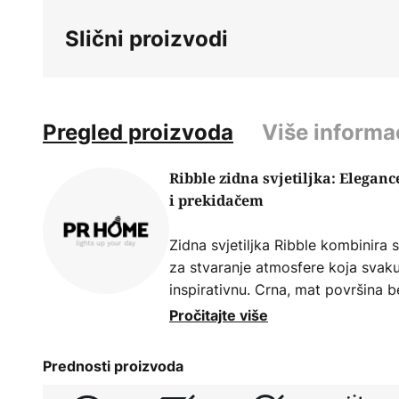
beginning
Slični proizvodi
of
the
images
gallery
Pregled proizvoda
Više informa
Ribble zidna svjetiljka: Eleganc
i prekidačem
Zidna svjetiljka Ribble kombinira s
za stvaranje atmosfere koja svaku
inspirativnu. Crna, mat površina b
stilove opremanja i čini svjetiljk
Pročitajte više
boravak, spavaću sobu ili hodnik.
svjetlo postaje ne samo funkcion
Prednosti proizvoda
već i fascinantan akcent koji osjet