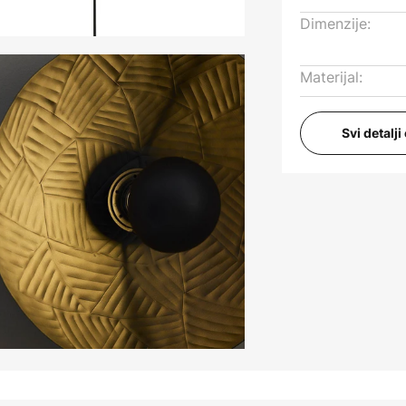
Dimenzije:
Materijal:
Svi detalj