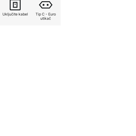
Uključite kabel
Tip C - Euro
utikač