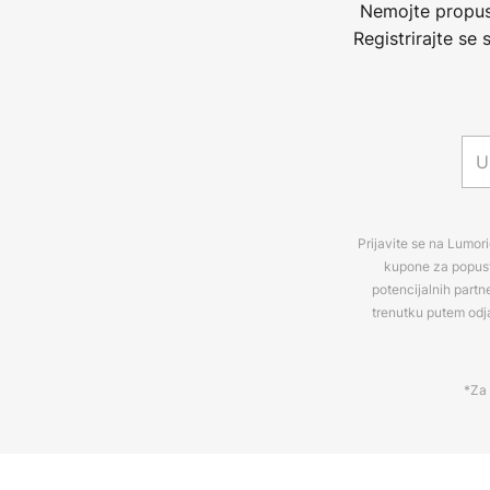
Nemojte propust
Registrirajte se
Prijavite se na Lumori
kupone za popuste
potencijalnih partn
trenutku putem odj
*Za 