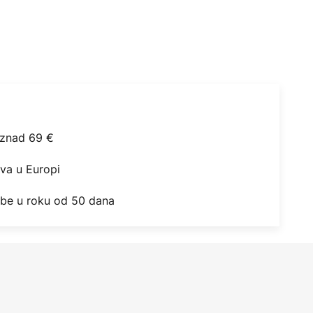
iznad 69 €
ova u Europi
obe u roku od 50 dana