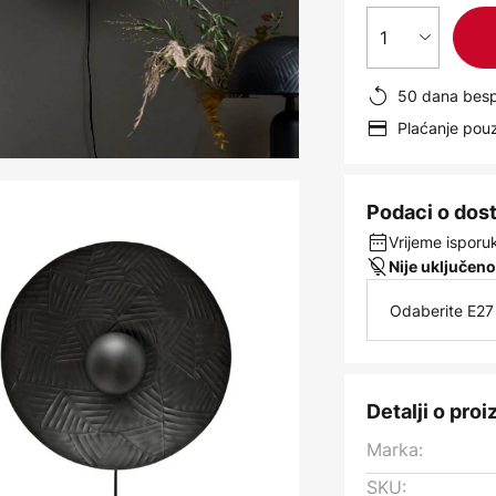
1
50 dana besp
Plaćanje po
Podaci o dos
Vrijeme isporuk
Nije uključeno
Odaberite E27 
Detalji o pro
Marka:
SKU: