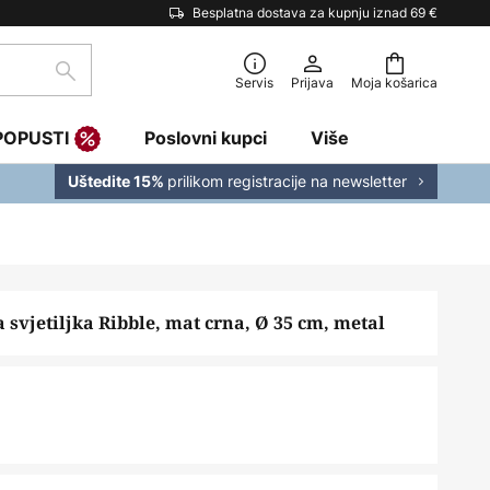
Besplatna dostava za kupnju iznad 69 €
traži
Servis
Prijava
Moja košarica
POPUSTI
Poslovni kupci
Više
prilikom registracije na newsletter
Uštedite 15%
svjetiljka Ribble, mat crna, Ø 35 cm, metal
€