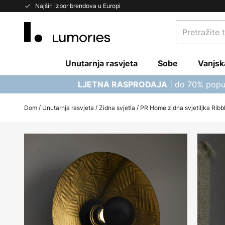
Skip
Najširi izbor brendova u Europi
to
Pretražite
Content
trgovinu...
Unutarnja rasvjeta
Sobe
Vanjsk
| do 70% popu
LJETNA RASPRODAJA
Dom
Unutarnja rasvjeta
Zidna svjetla
PR Home zidna svjetiljka Ribb
Skip
to
the
end
of
the
images