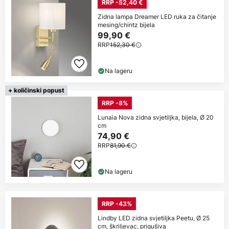
RRP -52,40 €
Zidna lampa Dreamer LED ruka za čitanje
mesing/chintz bijela
99,90 €
RRP
152,30 €
Na lageru
+ količinski popust
RRP -8%
Lunaia Nova zidna svjetiljka, bijela, Ø 20
cm
74,90 €
RRP
81,90 €
Na lageru
RRP -43%
Lindby LED zidna svjetiljka Peetu, Ø 25
cm, škriljevac, prigušiva