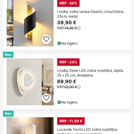
RRP -46%
Lindby zidna lampa Desirio, crna/zlatna,
35cm, metal
39,90 €
RRP
74,90 €
Na lageru
Nov
RRP -24%
Lindby Delar LED zidna svjetiljka, bijela,
25 x 25 cm, dimabilna
69,90 €
RRP
92,90 €
Na lageru
Nov
RRP -11,00 €
Lucande Tavira LED zidna svjetiljka,