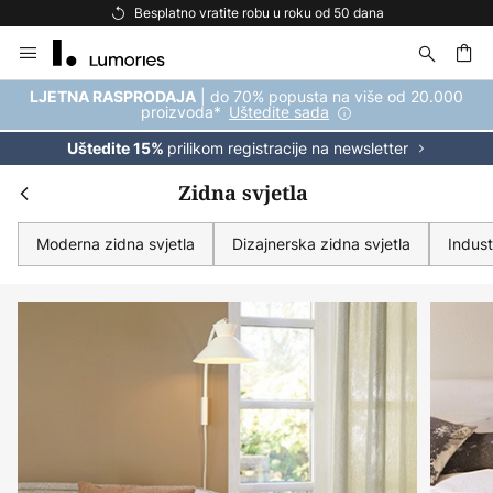
Besplatna dostava za kupnju iznad 69 €
Skip
to
Content
| do 70% popusta na više od 20.000
LJETNA RASPRODAJA
proizvoda*
Uštedite sada
prilikom registracije na newsletter
Uštedite 15%
Zidna svjetla
Moderna zidna svjetla
Dizajnerska zidna svjetla
Indust