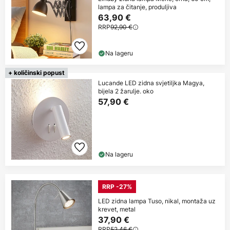
lampa za čitanje, produljiva
63,90 €
RRP
92,90 €
Na lageru
+ količinski popust
Lucande LED zidna svjetiljka Magya,
bijela 2 žarulje. oko
57,90 €
Na lageru
RRP -27%
LED zidna lampa Tuso, nikal, montaža uz
krevet, metal
37,90 €
RRP
52,46 €