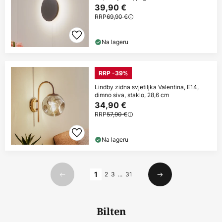
39,90 €
RRP
69,90 €
Na lageru
RRP -39%
Lindby zidna svjetiljka Valentina, E14,
dimno siva, staklo, 28,6 cm
34,90 €
RRP
57,90 €
Na lageru
Stranica
1
2
3
...
31
Prethodno
Sljedeći
Bilten