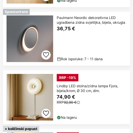
Na lageru
Sponzorirano
Paulmann Neordic dekorativna LED
ugradbena zidna svjetiljka, bijela, okrugla
36,75 €
Rok isporuke: 7 - 11 dana
RRP -19%
Lindby LED stolna/zidna lampa Fjora,
bijela/krom, Ø 30 cm, dim.
74,90 €
RRP
92,90 €
Na lageru
+ količinski popust