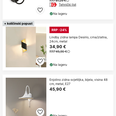
RRP
81,25 €
Tehnički list
Na lageru
+ količinski popust
RRP -24%
Lindby zidna lampa Desirio, crna/zlatna,
24cm, metal
34,90 €
RRP
45,90 €
Na lageru
Enjolino zidna svjetiljka, bijela, visina 48
cm, metal, E27
45,90 €
Na lageru