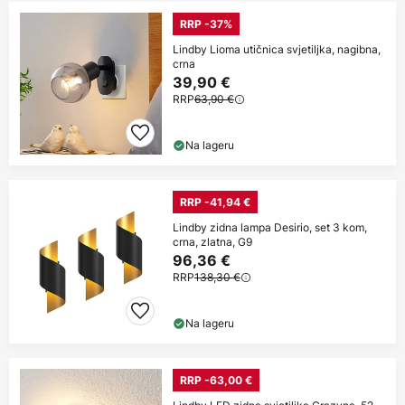
RRP -37%
Lindby Lioma utičnica svjetiljka, nagibna,
crna
39,90 €
RRP
63,90 €
Na lageru
RRP -41,94 €
Lindby zidna lampa Desirio, set 3 kom,
crna, zlatna, G9
96,36 €
RRP
138,30 €
Na lageru
RRP -63,00 €