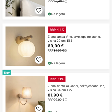
RRP
52,46 €
Na lageru
RRP -14%
Zidna lampa Virlo, drvo, opalno staklo,
visina 20 cm, E14
69,90 €
RRP
81,90 €
Na lageru
Nov
RRP -11%
Zidna svjetiljka Candi, bež/pješčana, lan,
visina 34 cm, E27
81,90 €
RRP
92,90 €