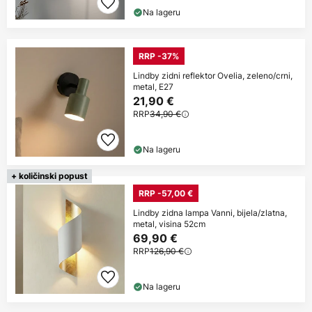
Na lageru
RRP -37%
Lindby zidni reflektor Ovelia, zeleno/crni,
metal, E27
21,90 €
RRP
34,90 €
Na lageru
+ količinski popust
RRP -57,00 €
Lindby zidna lampa Vanni, bijela/zlatna,
metal, visina 52cm
69,90 €
RRP
126,90 €
Na lageru