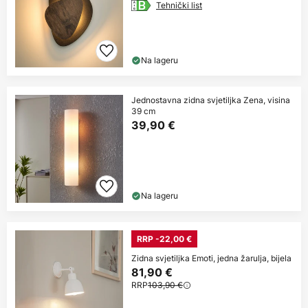
Tehnički list
Na lageru
Jednostavna zidna svjetiljka Zena, visina
39 cm
39,90 €
Na lageru
RRP -22,00 €
Zidna svjetiljka Emoti, jedna žarulja, bijela
81,90 €
RRP
103,90 €