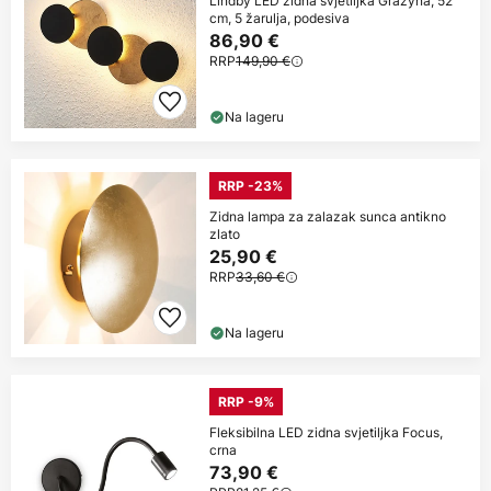
Lindby LED zidna svjetiljka Grazyna, 52
cm, 5 žarulja, podesiva
86,90 €
RRP
149,90 €
Na lageru
RRP -23%
Zidna lampa za zalazak sunca antikno
zlato
25,90 €
RRP
33,60 €
Na lageru
RRP -9%
Fleksibilna LED zidna svjetiljka Focus,
crna
73,90 €