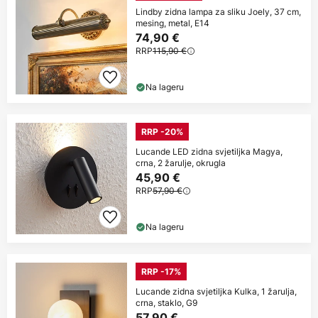
Lindby zidna lampa za sliku Joely, 37 cm,
mesing, metal, E14
74,90 €
RRP
115,90 €
Na lageru
RRP -20%
Lucande LED zidna svjetiljka Magya,
crna, 2 žarulje, okrugla
45,90 €
RRP
57,90 €
Na lageru
RRP -17%
Lucande zidna svjetiljka Kulka, 1 žarulja,
crna, staklo, G9
57,90 €