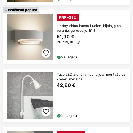
+ količinski popust
RRP -25%
Lindby zidna lampa Lucien, bijela, gips,
bojanje, gore/dolje, E14
51,90 €
RRP
69,90 €
Na lageru
Tuso LED zidna lampa, bijela, montaža uz
krevet, metalna
42,90 €
Na lageru