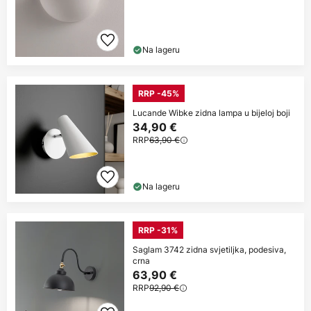
Na lageru
RRP -45%
Lucande Wibke zidna lampa u bijeloj boji
34,90 €
RRP
63,90 €
Na lageru
RRP -31%
Saglam 3742 zidna svjetiljka, podesiva,
crna
63,90 €
RRP
92,90 €