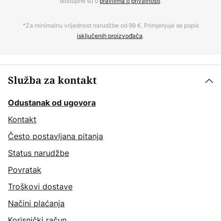
dostupne su u
pravilima o privatnosti
.
*Za minimalnu vrijednost narudžbe od 99 €. Primjenjuje se popis
isključenih proizvođača
.
Služba za kontakt
Odustanak od ugovora
Kontakt
Često postavljana pitanja
Status narudžbe
Povratak
Troškovi dostave
Načini plaćanja
Korisnički račun