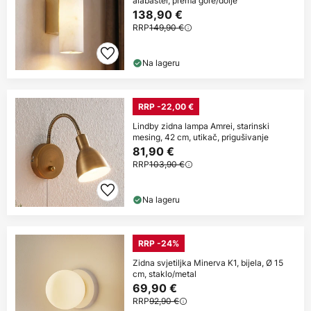
alabaster, prema gore/dolje
138,90 €
RRP
149,90 €
Na lageru
RRP -22,00 €
Lindby zidna lampa Amrei, starinski
mesing, 42 cm, utikač, prigušivanje
81,90 €
RRP
103,90 €
Na lageru
RRP -24%
Zidna svjetiljka Minerva K1, bijela, Ø 15
cm, staklo/metal
69,90 €
RRP
92,90 €