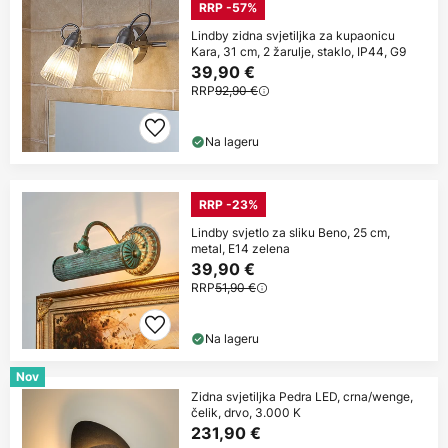
RRP -57%
Lindby zidna svjetiljka za kupaonicu
Kara, 31 cm, 2 žarulje, staklo, IP44, G9
39,90 €
RRP
92,90 €
Na lageru
RRP -23%
Lindby svjetlo za sliku Beno, 25 cm,
metal, E14 zelena
39,90 €
RRP
51,90 €
Na lageru
Nov
Zidna svjetiljka Pedra LED, crna/wenge,
čelik, drvo, 3.000 K
231,90 €