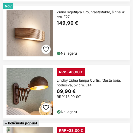
Nov
Zidna svjetiljka Oro, hrast/staklo, širine 41
cm, E27
149,90 €
Na lageru
RRP -46,00 €
Lindby zidna lampa Curtis, rđasta boja,
podesiva, 57 cm, E14
69,90 €
RRP
115,90 €
Na lageru
+ količinski popust
RRP -23,00 €