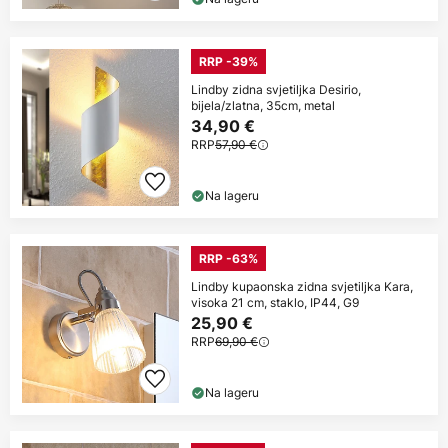
RRP -39%
Lindby zidna svjetiljka Desirio,
bijela/zlatna, 35cm, metal
34,90 €
RRP
57,90 €
Na lageru
RRP -63%
Lindby kupaonska zidna svjetiljka Kara,
visoka 21 cm, staklo, IP44, G9
25,90 €
RRP
69,90 €
Na lageru