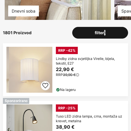
Dnevni soba
Spav
1801 Proizvod
filter
1
RRP -42%
Lindby zidna svjetiljka Virelle, bijela,
tekstil, E27
22,90 €
RRP
39,90 €
Na lageru
Sponzorirano
RRP -25%
Tuso LED zidna lampa, crna, montaža uz
krevet, metalna
38,90 €