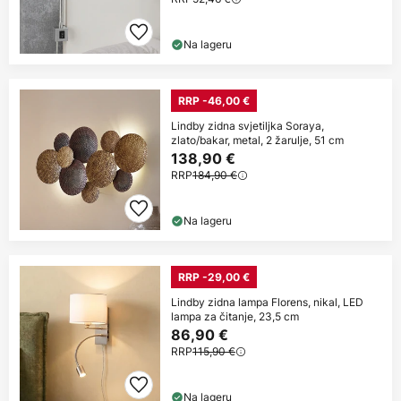
Na lageru
RRP -46,00 €
Lindby zidna svjetiljka Soraya,
zlato/bakar, metal, 2 žarulje, 51 cm
138,90 €
RRP
184,90 €
Na lageru
RRP -29,00 €
Lindby zidna lampa Florens, nikal, LED
lampa za čitanje, 23,5 cm
86,90 €
RRP
115,90 €
Na lageru