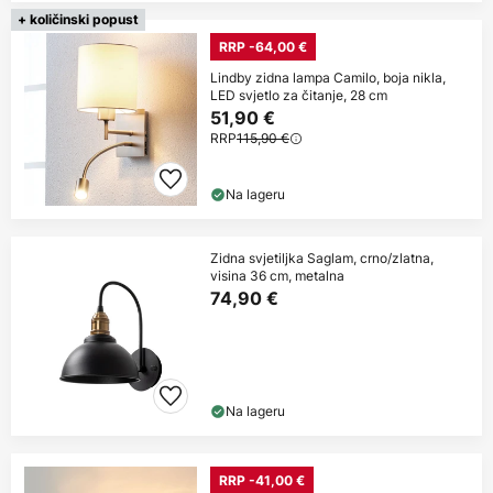
+ količinski popust
RRP -64,00 €
Lindby zidna lampa Camilo, boja nikla,
LED svjetlo za čitanje, 28 cm
51,90 €
RRP
115,90 €
Na lageru
Zidna svjetiljka Saglam, crno/zlatna,
visina 36 cm, metalna
74,90 €
Na lageru
RRP -41,00 €