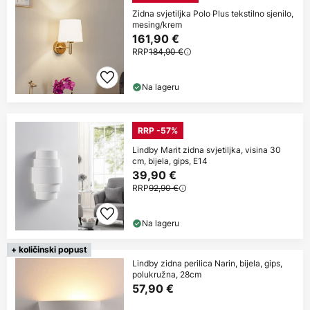
Zidna svjetiljka Polo Plus tekstilno sjenilo,
mesing/krem
161,90 €
RRP
184,90 €
Na lageru
RRP -57%
Lindby Marit zidna svjetiljka, visina 30
cm, bijela, gips, E14
39,90 €
RRP
92,90 €
Na lageru
+ količinski popust
Lindby zidna perilica Narin, bijela, gips,
polukružna, 28cm
57,90 €