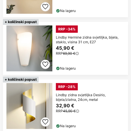
Na lageru
+ količinski popust
RRP -34%
Lindby Hermine zidna svjetiljka, bijela,
staklo, visina 31 cm, E27
45,90 €
RRP
69,90 €
Na lageru
+ količinski popust
RRP -28%
Lindby zidna svjetiljka Desirio,
bijela/zlatna, 24cm, metal
32,90 €
RRP
45,90 €
Na lageru