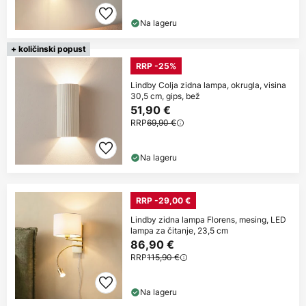
Na lageru
+ količinski popust
RRP -25%
Lindby Colja zidna lampa, okrugla, visina
30,5 cm, gips, bež
51,90 €
RRP
69,90 €
Na lageru
RRP -29,00 €
Lindby zidna lampa Florens, mesing, LED
lampa za čitanje, 23,5 cm
86,90 €
RRP
115,90 €
Na lageru