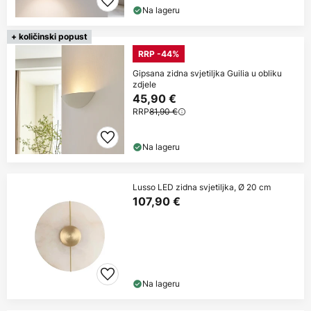
Na lageru
+ količinski popust
RRP -44%
Gipsana zidna svjetiljka Guilia u obliku
zdjele
45,90 €
RRP
81,90 €
Na lageru
Lusso LED zidna svjetiljka, Ø 20 cm
107,90 €
Na lageru