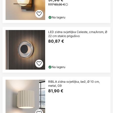
RRP
69,90 €
Na lageru
LED zidna svjetiljka Celeste, crna/krom, Ø
22 cm staklo prigušivo
80,87 €
Na lageru
RIBLA zidna svjetiljka, bež, Ø 10 cm,
metal, G9
81,90 €