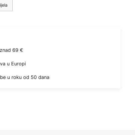
ijela
iznad 69 €
ova u Europi
obe u roku od 50 dana