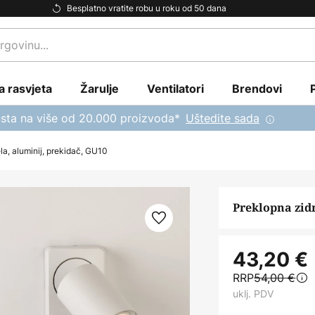
Besplatno vratite robu u roku od 50 dana
a rasvjeta
Žarulje
Ventilatori
Brendovi
sta na više od 20.000 proizvoda*
Uštedite sada
ela, aluminij, prekidač, GU10
Preklopna zidn
43,20 €
RRP
54,00 €
uklj. PDV