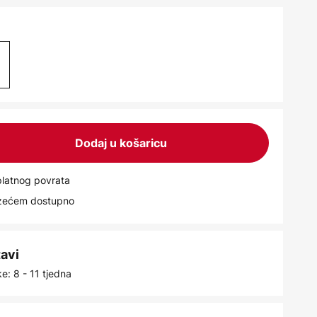
Dodaj u košaricu
latnog povrata
uzećem dostupno
tavi
e: 8 - 11 tjedna