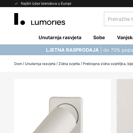
Skip
Najširi izbor brendova u Europi
to
Pretražite
Content
trgovinu...
Unutarnja rasvjeta
Sobe
Vanjsk
| do 70% popu
LJETNA RASPRODAJA
Dom
Unutarnja rasvjeta
Zidna svjetla
Preklopna zidna svjetiljka, bij
Skip
to
the
end
of
the
images