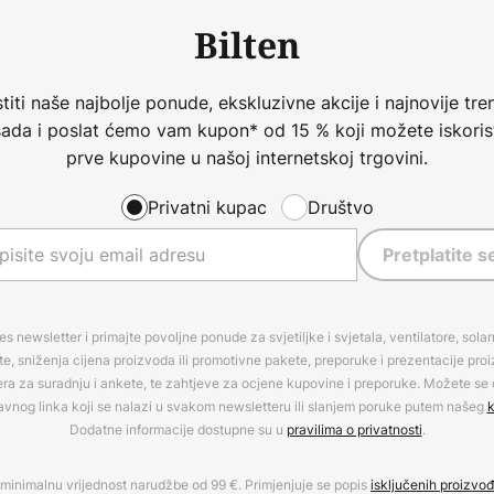
Bilten
iti naše najbolje ponude, ekskluzivne akcije i najnovije tren
 sada i poslat ćemo vam kupon* od 15 % koji možete iskorist
prve kupovine u našoj internetskoj trgovini.
Privatni kupac
Društvo
Pretplatite s
es newsletter i primajte povoljne ponude za svjetiljke i svjetala, ventilatore, sola
, sniženja cijena proizvoda ili promotivne pakete, preporuke i prezentacije pro
era za suradnju i ankete, te zahtjeve za ocjene kupovine i preporuke. Možete se o
avnog linka koji se nalazi u svakom newsletteru ili slanjem poruke putem našeg
k
Dodatne informacije dostupne su u
pravilima o privatnosti
.
minimalnu vrijednost narudžbe od 99 €. Primjenjuje se popis
isključenih proizvo