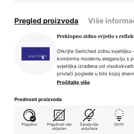
Pregled proizvoda
Više informa
Preklopno zidno svjetlo s refle
Otkrijte Switched zidnu svjetiljku –
kombinira modernu eleganciju s p
svjetiljka izrađena od visokokval
privlači poglede u bilo kojoj dnevn
pogodnost integriranog prekidača
Pročitajte više
nije uključena izravno u svjetiljk
opremiti vanjskim prigušivačem ka
Prednosti proizvoda
atmosfera. Upotrebom GU10 žarulj
kombinira suvremeni dizajn s indi
Prigušivo
Prigušivač nije
Žarulja nije
GU10
uključen
uključena