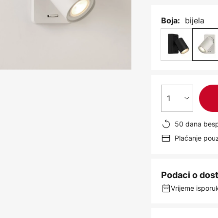
bijela
Boja:
1
50 dana besp
Plaćanje po
Podaci o dos
Vrijeme isporuk