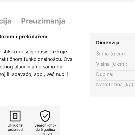
cija
Preuzimanja
ktorom i prekidačem
Dimenzija
 stilsko rješenje rasvjete koje
Širina (u cm):
raktičnom funkcionalnošću. Ova
Visina (u cm):
itetnog aluminija ne samo da
oj ili spavaćoj sobi, već nudi i
Dubina:
. Iako mogućnost prigušivanja
Neto težina (kg):
u, svjetlina se može naknadno
ko bi se stvorila željena
e, Switched zidna svjetiljka
vidualnim dizajnom rasvjete.
Uključite
Searchlight –
proizvod
do 5 godina
jamstva