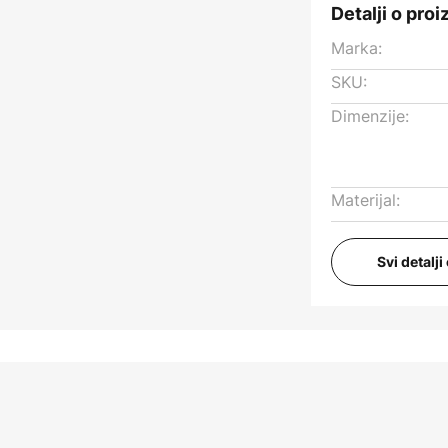
Detalji o pro
Marka:
SKU:
Dimenzije:
Materijal:
Svi detalj