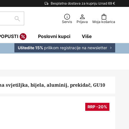
Besplatna dostava za kupnju iznad 69 €
traži
Servis
Prijava
Moja košarica
POPUSTI
Poslovni kupci
Više
prilikom registracije na newsletter
Uštedite 15%
a svjetiljka, bijela, aluminij, prekidač, GU10
RRP -20%