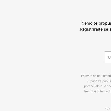
Nemojte propust
Registrirajte se
Prijavite se na Lumori
kupone za popuste
potencijalnih partn
trenutku putem odj
*Za 