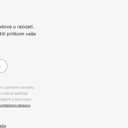
dove u rasvjeti.
iti prilikom vaše
e
rnu i pametnu rasvjetu,
izvoda te sadržaje
djaviti u bilo kojem
ontaktnog obrasca
.
đača
.