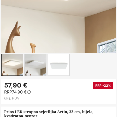
Skip
57,90 €
to
RRP -22%
RRP
74,90 €
the
uklj. PDV
beginning
of
Prios LED stropna svjetiljka Artin, 33 cm, bijela,
the
kvadratna, senzor