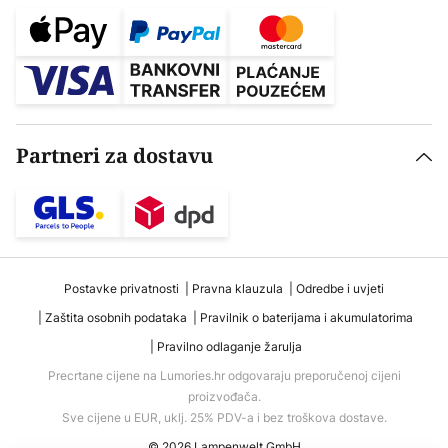
Partneri za dostavu
Postavke privatnosti
Pravna klauzula
Odredbe i uvjeti
Zaštita osobnih podataka
Pravilnik o baterijama i akumulatorima
Pravilno odlaganje žarulja
Precrtane cijene na Lumories.hr odgovaraju preporučenoj cijeni
proizvođača.
Sve cijene u EUR, uklj. 25% PDV-a i bez troškova dostave.
© 2026 Lampenwelt GmbH