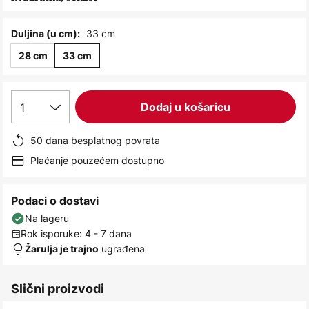
images
gallery
33 cm
Duljina (u cm):
28 cm
33 cm
1
Dodaj u košaricu
50 dana besplatnog povrata
Plaćanje pouzećem dostupno
Podaci o dostavi
Na lageru
Rok isporuke: 4 - 7 dana
ugrađena
Žarulja je trajno
Slični proizvodi