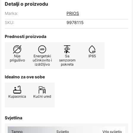
Detalji o proizvodu
Marka:
PRIOS
SKU:
9978115
Prednosti proizvoda
Nije
Energetski
Sa
IP65
prigušivo
učinkovito i
senzorom
izdržljivo
pokreta
Idealno za ove sobe
Kupaonica
Kućni ured
Svjetlina
Tamno
Svijetlo
Vrlo svijetlo