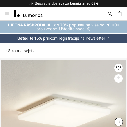
Besplatna dostava za kupnju iznad 69 €
Skip
to
Content
| do 70% popusta na više od 20.000
LJETNA RASPRODAJA
proizvoda*
Uštedite sada
prilikom registracije na newsletter
Uštedite 15%
Stropna svjetla
Skip
to
the
end
of
the
images
gallery