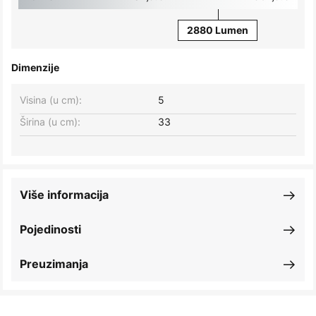
2880 Lumen
Dimenzije
Visina (u cm):
5
Širina (u cm):
33
Više informacija
Pojedinosti
Preuzimanja