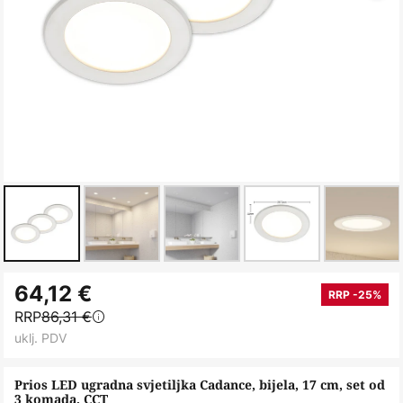
Skip
64,12 €
to
RRP -25%
RRP
86,31 €
the
uklj. PDV
beginning
of
Prios LED ugradna svjetiljka Cadance, bijela, 17 cm, set od
the
3 komada, CCT