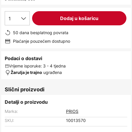
images
gallery
1
Dodaj u košaricu
50 dana besplatnog povrata
Plaćanje pouzećem dostupno
Podaci o dostavi
Vrijeme isporuke: 3 - 4 tjedna
ugrađena
Žarulja je trajno
Slični proizvodi
Detalji o proizvodu
Marka:
PRIOS
SKU:
10013570