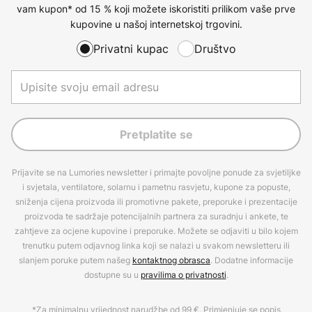
vam kupon* od 15 % koji možete iskoristiti prilikom vaše prve
kupovine u našoj internetskoj trgovini.
Privatni kupac
Društvo
Pretplatite se
Prijavite se na Lumories newsletter i primajte povoljne ponude za svjetiljke
i svjetala, ventilatore, solarnu i pametnu rasvjetu, kupone za popuste,
sniženja cijena proizvoda ili promotivne pakete, preporuke i prezentacije
proizvoda te sadržaje potencijalnih partnera za suradnju i ankete, te
zahtjeve za ocjene kupovine i preporuke. Možete se odjaviti u bilo kojem
trenutku putem odjavnog linka koji se nalazi u svakom newsletteru ili
slanjem poruke putem našeg
kontaktnog obrasca
. Dodatne informacije
dostupne su u
pravilima o privatnosti
.
*Za minimalnu vrijednost narudžbe od 99 €. Primjenjuje se popis