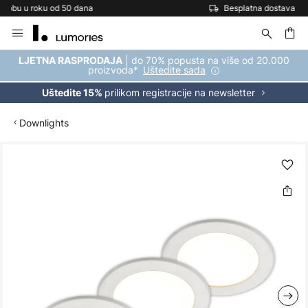
Besplatna dostava za kupnju iznad 69 €
Skip
to
Content
| do 70% popusta na više od 20.000
LJETNA RASPRODAJA
proizvoda*
Uštedite sada
prilikom registracije na newsletter
Uštedite 15%
Downlights
Skip
to
the
end
of
the
images
gallery