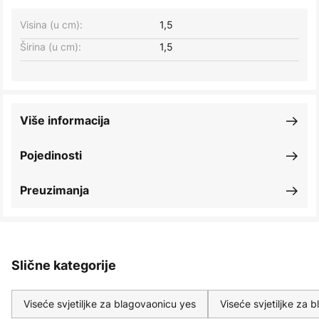
Visina (u cm):
1,5
Širina (u cm):
1,5
Više informacija
Pojedinosti
Preuzimanja
Slične kategorije
Viseće svjetiljke za blagovaonicu yes
Viseće svjetiljke za 