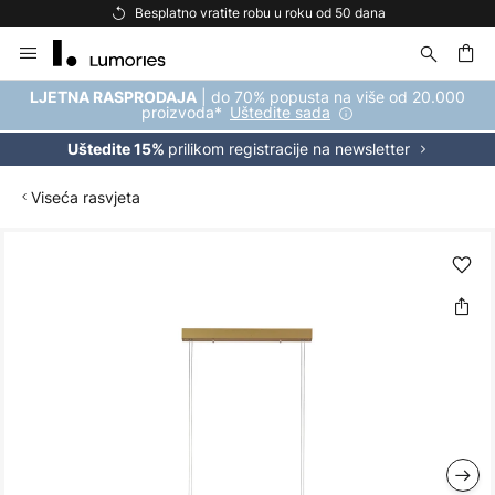
Besplatno vratite robu u roku od 50 dana
Skip
to
Content
| do 70% popusta na više od 20.000
LJETNA RASPRODAJA
proizvoda*
Uštedite sada
prilikom registracije na newsletter
Uštedite 15%
Viseća rasvjeta
Skip
to
the
end
of
the
images
gallery