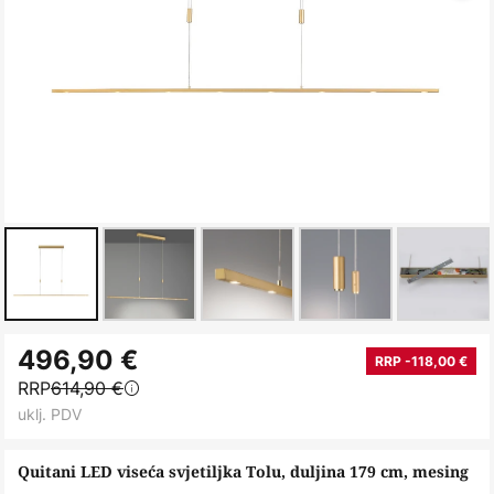
Skip
496,90 €
to
RRP -118,00 €
RRP
614,90 €
the
uklj. PDV
beginning
of
Quitani LED viseća svjetiljka Tolu, duljina 179 cm, mesing
the