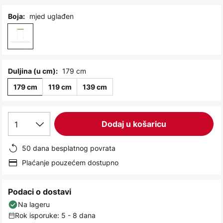
images
gallery
mjed uglađen
Boja:
179 cm
Duljina (u cm):
179 cm
119 cm
139 cm
1
Dodaj u košaricu
50 dana besplatnog povrata
Plaćanje pouzećem dostupno
Podaci o dostavi
Na lageru
Rok isporuke: 5 - 8 dana