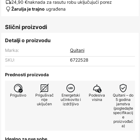
24,90 €
naknada za rasutu robu uključujući porez
ugrađena
Žarulja je trajno
Slični proizvodi
Detalji o proizvodu
Marka:
Quitani
SKU:
6722528
Prednosti proizvoda
Prigušivo
Prigušivač
Energetski
Podesiva
Quitani – do
nije
učinkovito i
visina
5 godina
uključen
izdržljivo
jamstva
(pogledajte
specifikacij
e
proizvođač
a)
Idealno za ove sobe