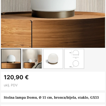
Skip
120,90 €
to
the
uklj. PDV
beginning
of
Stolna lampa Domu, Ø 15 cm, bronca/bijela, staklo, GX53
the