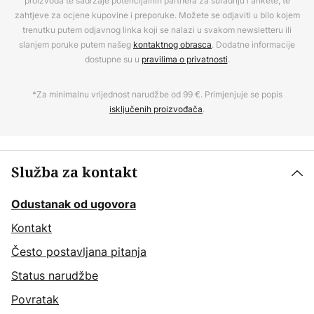
proizvoda te sadržaje potencijalnih partnera za suradnju i ankete, te
zahtjeve za ocjene kupovine i preporuke. Možete se odjaviti u bilo kojem
trenutku putem odjavnog linka koji se nalazi u svakom newsletteru ili
slanjem poruke putem našeg
kontaktnog obrasca
. Dodatne informacije
dostupne su u
pravilima o privatnosti
.
*Za minimalnu vrijednost narudžbe od 99 €. Primjenjuje se popis
isključenih proizvođača
.
Služba za kontakt
Odustanak od ugovora
Kontakt
Često postavljana pitanja
Status narudžbe
Povratak