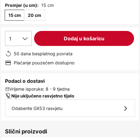
images
15 cm
Promjer (u cm):
gallery
15 cm
20 cm
1
Dodaj u košaricu
50 dana besplatnog povrata
Plaćanje pouzećem dostupno
Podaci o dostavi
Vrijeme isporuke: 8 - 9 tjedna
Nije uključeno rasvjetno tijelo
Odaberite GX53 rasvjetu
Slični proizvodi