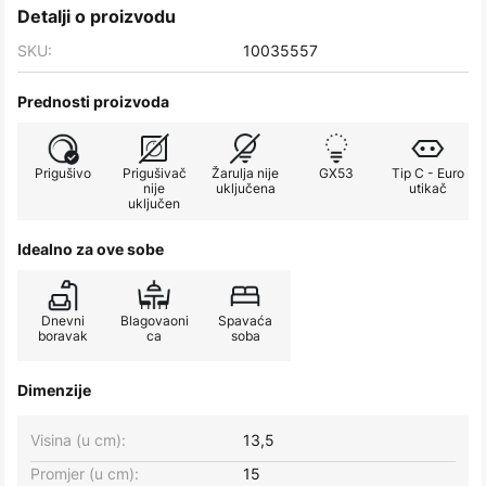
Detalji o proizvodu
SKU:
10035557
Prednosti proizvoda
Prigušivo
Prigušivač
Žarulja nije
GX53
Tip C - Euro
nije
uključena
utikač
uključen
Idealno za ove sobe
Dnevni
Blagovaoni
Spavaća
boravak
ca
soba
Dimenzije
Visina (u cm):
13,5
Promjer (u cm):
15