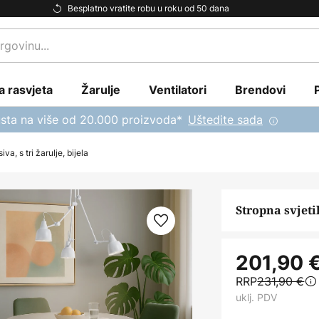
Besplatno vratite robu u roku od 50 dana
a rasvjeta
Žarulje
Ventilatori
Brendovi
sta na više od 20.000 proizvoda*
Uštedite sada
va, s tri žarulje, bijela
Stropna svjetil
201,90 
RRP
231,90 €
uklj. PDV