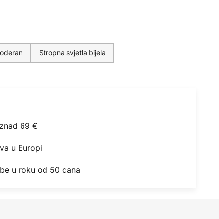
moderan
Stropna svjetla bijela
iznad 69 €
ova u Europi
obe u roku od 50 dana