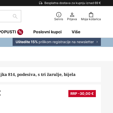
Besplatna dostava za kupnju iznad 69 €
traži
Servis
Prijava
Moja košarica
POPUSTI
Poslovni kupci
Više
prilikom registracije na newsletter
Uštedite 15%
jka 814, podesiva, s tri žarulje, bijela
€
RRP -30,00 €