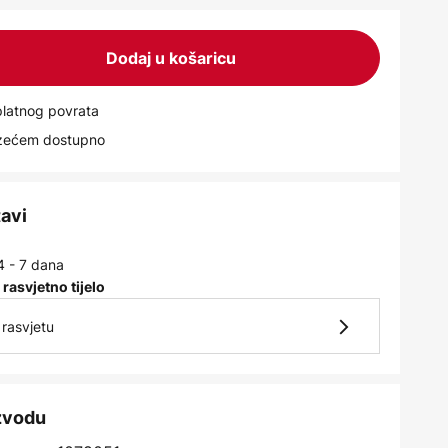
Dodaj u košaricu
latnog povrata
uzećem dostupno
tavi
4 - 7 dana
 rasvjetno tijelo
rasvjetu
izvodu