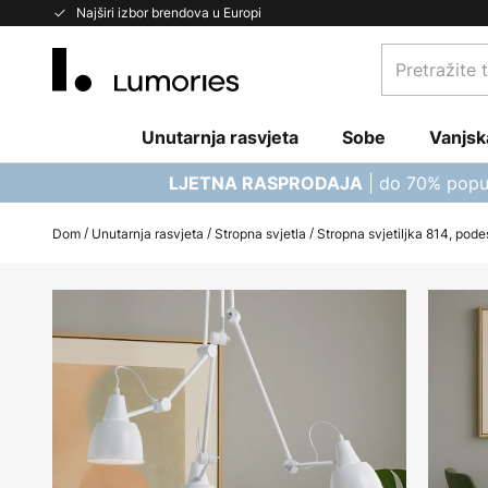
Skip
Najširi izbor brendova u Europi
to
Pretražite
Content
trgovinu...
Unutarnja rasvjeta
Sobe
Vanjsk
| do 70% popu
LJETNA RASPRODAJA
Dom
Unutarnja rasvjeta
Stropna svjetla
Stropna svjetiljka 814, podesi
Skip
to
the
end
of
the
images