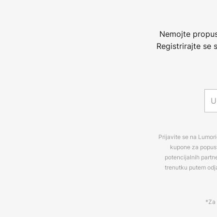
Nemojte propust
Registrirajte se
Prijavite se na Lumori
kupone za popuste
potencijalnih partn
trenutku putem odj
*Za 