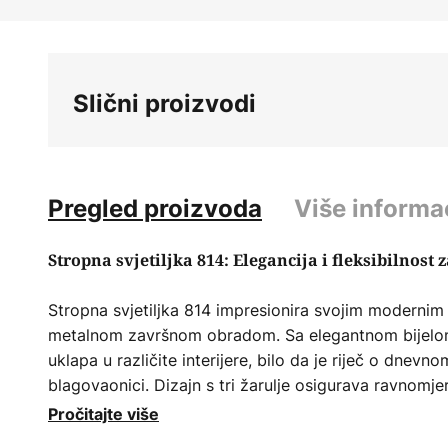
Skip
to
the
beginning
Slični proizvodi
of
the
images
gallery
Pregled proizvoda
Više informa
Stropna svjetiljka 814: Elegancija i fleksibilnost
Stropna svjetiljka 814 impresionira svojim modernim
metalnom završnom obradom. Sa elegantnom bijelo
uklapa u različite interijere, bilo da je riječ o dnevnom
blagovaonici. Dizajn s tri žarulje osigurava ravnomje
atmosferu.
Pročitajte više