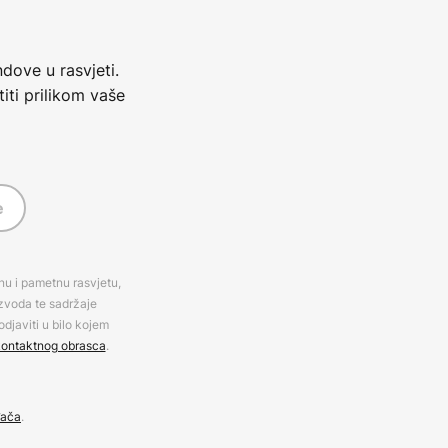
dove u rasvjeti.
iti prilikom vaše
e
rnu i pametnu rasvjetu,
izvoda te sadržaje
djaviti u bilo kojem
ontaktnog obrasca
.
đača
.