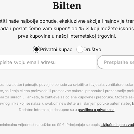
Bilten
iti naše najbolje ponude, ekskluzivne akcije i najnovije tren
 sada i poslat ćemo vam kupon* od 15 % koji možete iskorist
prve kupovine u našoj internetskoj trgovini.
Privatni kupac
Društvo
Pretplatite s
es newsletter i primajte povoljne ponude za svjetiljke i svjetala, ventilatore, sola
, sniženja cijena proizvoda ili promotivne pakete, preporuke i prezentacije pro
era za suradnju i ankete, te zahtjeve za ocjene kupovine i preporuke. Možete se o
avnog linka koji se nalazi u svakom newsletteru ili slanjem poruke putem našeg
k
Dodatne informacije dostupne su u
pravilima o privatnosti
.
minimalnu vrijednost narudžbe od 99 €. Primjenjuje se popis
isključenih proizvo