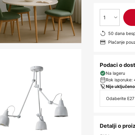
1
50 dana besp
Plaćanje po
Podaci o dos
Na lageru
Rok isporuke: 
Nije uključeno
Odaberite E27 
Detalji o pro