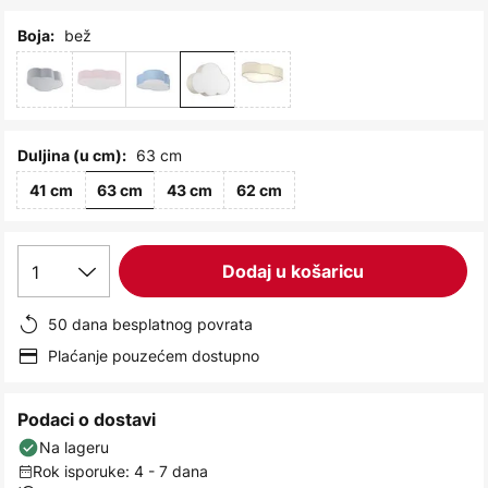
images
gallery
bež
Boja:
63 cm
Duljina (u cm):
41 cm
63 cm
43 cm
62 cm
1
Dodaj u košaricu
50 dana besplatnog povrata
Plaćanje pouzećem dostupno
Podaci o dostavi
Na lageru
Rok isporuke: 4 - 7 dana