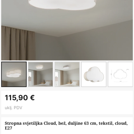
Skip
115,90 €
to
the
uklj. PDV
beginning
of
Stropna svjetiljka Cloud, bež, duljine 63 cm, tekstil, cloud,
E27
the