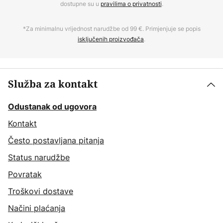
dostupne su u
pravilima o privatnosti
.
*Za minimalnu vrijednost narudžbe od 99 €. Primjenjuje se popis
isključenih proizvođača
.
Služba za kontakt
Odustanak od ugovora
Kontakt
Često postavljana pitanja
Status narudžbe
Povratak
Troškovi dostave
Načini plaćanja