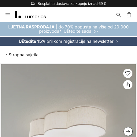
pnju iznad 69 €
Najširi izbor brendova u E
Skip
to
Content
| do 70% popusta na više od 20.000
LJETNA RASPRODAJA
proizvoda*
Uštedite sada
prilikom registracije na newsletter
Uštedite 15%
Stropna svjetla
Skip
to
the
end
of
the
images
gallery