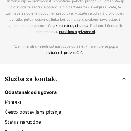
sniženja cijena proizvoda ili promotivne pakete, preporuke i prezentacije
proizvoda te sadržaje potencijalnih partnera za suradnju i ankete, te
zahtjeve za ocjene kupovine i preporuke. Možete se odjaviti u bilo kojem
trenutku putem odjavnog linka koji se nalazi u svakom newsletteru ili
slanjem poruke putem našeg
kontaktnog obrasca
. Dodatne informacije
dostupne su u
pravilima o privatnosti
.
*Za minimalnu vrijednost narudžbe od 99 €. Primjenjuje se popis
isključenih proizvođača
.
Služba za kontakt
Odustanak od ugovora
Kontakt
Često postavljana pitanja
Status narudžbe