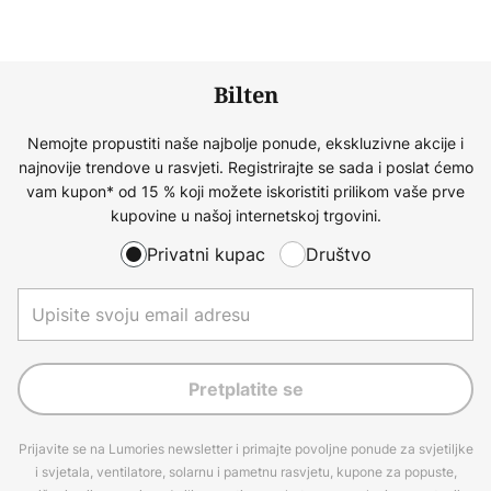
Bilten
Nemojte propustiti naše najbolje ponude, ekskluzivne akcije i
najnovije trendove u rasvjeti. Registrirajte se sada i poslat ćemo
vam kupon* od 15 % koji možete iskoristiti prilikom vaše prve
kupovine u našoj internetskoj trgovini.
Privatni kupac
Društvo
Pretplatite se
Prijavite se na Lumories newsletter i primajte povoljne ponude za svjetiljke
i svjetala, ventilatore, solarnu i pametnu rasvjetu, kupone za popuste,