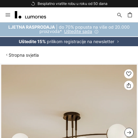
Besplatno vratite robu u roku od 50 dana
Skip
to
Content
| do 70% popusta na više od 20.000
LJETNA RASPRODAJA
proizvoda*
Uštedite sada
prilikom registracije na newsletter
Uštedite 15%
Stropna svjetla
Skip
to
the
end
of
the
images
gallery