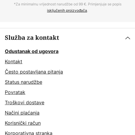
*Za minimalnu vrijednost narudžbe od 99 €. Primjenjuje se popis
isključenih proizvođača
.
Služba za kontakt
Odustanak od ugovora
Kontakt
Često postavljana pitanja
Status narudžbe
Povratak
Troškovi dostave
Načini plaćanja
Korisnički račun
Korporativna stranka