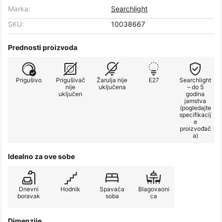
Marka:
Searchlight
SKU:
10038667
Prednosti proizvoda
Prigušivo
Prigušivač
Žarulja nije
E27
Searchlight
nije
uključena
– do 5
uključen
godina
jamstva
(pogledajte
specifikacij
e
proizvođač
a)
Idealno za ove sobe
Dnevni
Hodnik
Spavaća
Blagovaoni
boravak
soba
ca
Dimenzije