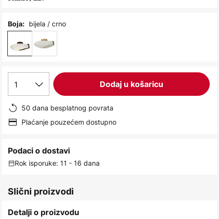
images
gallery
bijela / crno
Boja:
1
Dodaj u košaricu
50 dana besplatnog povrata
Plaćanje pouzećem dostupno
Podaci o dostavi
Rok isporuke: 11 - 16 dana
Slični proizvodi
Detalji o proizvodu