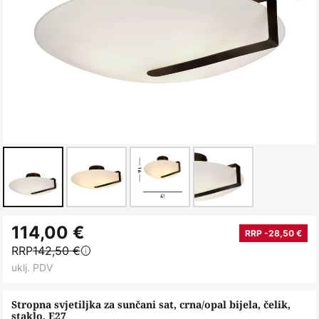
Skip
114,00 €
to
RRP -28,50 €
RRP
142,50 €
the
uklj. PDV
beginning
of
Stropna svjetiljka za sunčani sat, crna/opal bijela, čelik,
the
staklo, E27