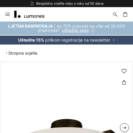
Besplatno vratite robu u roku od 50 dana
Bespl
Skip
to
Content
| do 70% popusta na više od 20.000
LJETNA RASPRODAJA
proizvoda*
Uštedite sada
prilikom registracije na newsletter
Uštedite 15%
Stropna svjetla
Skip
to
the
end
of
the
images
gallery