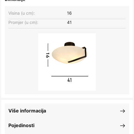
Visina (u cm):
16
Promjer (u cm):
41
Više informacija
Pojedinosti